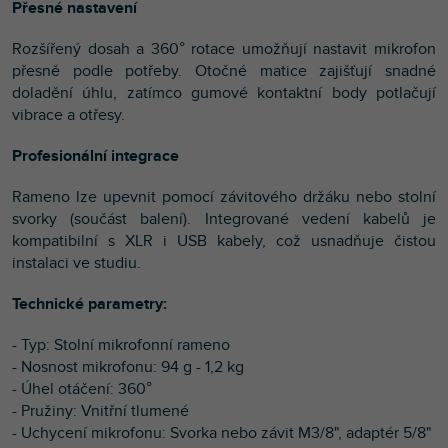
Přesné nastavení
Rozšířený dosah a 360° rotace umožňují nastavit mikrofon
přesně podle potřeby. Otočné matice zajišťují snadné
doladění úhlu, zatímco gumové kontaktní body potlačují
vibrace a otřesy.
Profesionální integrace
Rameno lze upevnit pomocí závitového držáku nebo stolní
svorky (součást balení). Integrované vedení kabelů je
kompatibilní s XLR i USB kabely, což usnadňuje čistou
instalaci ve studiu.
Technické parametry:
- Typ: Stolní mikrofonní rameno
- Nosnost mikrofonu: 94 g - 1,2 kg
- Úhel otáčení: 360°
- Pružiny: Vnitřní tlumené
- Uchycení mikrofonu: Svorka nebo závit M3/8", adaptér 5/8"