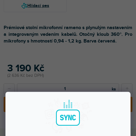
Prémiové stolní mikrofonní rameno s plynulým nastavením
a integrovaným vedením kabelů. Otočný kloub 360°. Pro
mikrofony s hmotností 0,94 - 1,2 kg. Barva červená.
3 190 Kč
2 636 Kč bez DPH
−
+
PŘIDAT DO KOŠÍKU