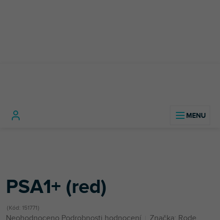
Přejít
na
obsah
Domů
Studio technika
Studiové mikrofony
Stojany na mikrofony
PSA1+ (red)
PSA1+ (red)
Kód:
151771
Průměrné
Neohodnoceno
Podrobnosti hodnocení
Značka:
Rode