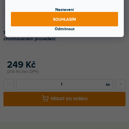
Nastavení
SOUHLASÍM
Odmítnout
Sada bezpečnostních zámku od firmy Razzor v
chromovaném provedení.
249 Kč
206 Kč bez DPH
−
+
PŘIDAT DO KOŠÍKU