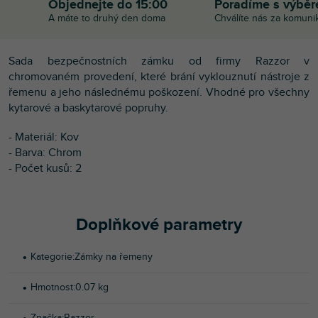
Objednejte do 15:00
Poradíme s výbě
A máte to druhý den doma
Chválíte nás za komuni
Sada bezpečnostních zámku od firmy Razzor v
chromovaném provedení, které brání vyklouznutí nástroje z
řemenu a jeho následnému poškození. Vhodné pro všechny
kytarové a baskytarové popruhy.
- Materiál: Kov
- Barva: Chrom
- Počet kusů: 2
Doplňkové parametry
Kategorie
:
Zámky na řemeny
Hmotnost
:
0.07 kg
Značka
:
Razzor