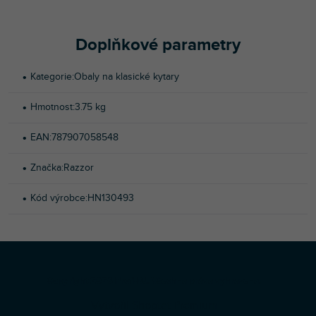
Doplňkové parametry
Kategorie
:
Obaly na klasické kytary
Hmotnost
:
3.75 kg
EAN
:
787907058548
Značka
:
Razzor
Kód výrobce
:
HN130493
Z
Copyright 2026
Profi-DJ
. Všechna práva vyhrazena.
á
Vytvořil Shoptet Premium
p