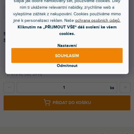
šlapal jak dobře namixovaný set, používáme cookies. Díky
nim ti ukážeme relevantní nabídky, zrychlíme web a
vylepšíme zážitek z nakupování. Cookies používáme mimo
jiné k personalizaci reklam. Naše
ochrana osobních údajů.
Kliknutím na „PŘIJMOUT VŠE“ dáš svolení ke všem
Softcase pro elektrickou kytaru. Vhodné pro:
cookies.
Stratocaster/Telecaster. Barva černá.
Nastavení
SOUHLASÍM
1 790 Kč
Odmítnout
1 479 Kč bez DPH
−
+
PŘIDAT DO KOŠÍKU