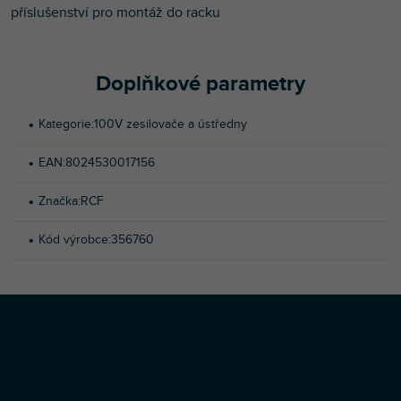
příslušenství pro montáž do racku
Doplňkové parametry
Kategorie
:
100V zesilovače a ústředny
EAN
:
8024530017156
Značka
:
RCF
Kód výrobce
:
356760
Z
Copyright 2026
Profi-DJ
. Všechna práva vyhrazena.
á
Vytvořil Shoptet Premium
p
a