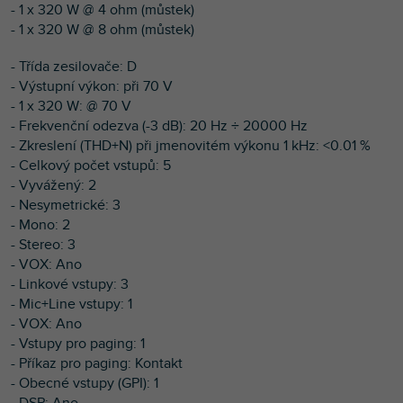
- 1 x 320 W @ 4 ohm (můstek)
- 1 x 320 W @ 8 ohm (můstek)
- Třída zesilovače: D
- Výstupní výkon: při 70 V
- 1 x 320 W: @ 70 V
- Frekvenční odezva (-3 dB): 20 Hz ÷ 20000 Hz
- Zkreslení (THD+N) při jmenovitém výkonu 1 kHz: <0.01 %
- Celkový počet vstupů: 5
- Vyvážený: 2
- Nesymetrické: 3
- Mono: 2
- Stereo: 3
- VOX: Ano
- Linkové vstupy: 3
- Mic+Line vstupy: 1
- VOX: Ano
- Vstupy pro paging: 1
- Příkaz pro paging: Kontakt
- Obecné vstupy (GPI): 1
- DSP: Ano