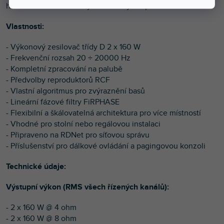
hudebních a instalovaných zvukových aplikací.
Vlastnosti:
- Výkonový zesilovač třídy D 2 x 160 W
- Frekvenční rozsah 20 ÷ 20000 Hz
- Kompletní zpracování na palubě
- Předvolby reproduktorů RCF
- Vlastní algoritmus pro zvýraznění basů
- Lineární fázové filtry FiRPHASE
- Flexibilní a škálovatelná architektura pro více místností
- Vhodné pro stolní nebo regálovou instalaci
- Připraveno na RDNet pro síťovou správu
- Příslušenství pro dálkové ovládání a pagingovou konzoli
Technické údaje:
Výstupní výkon (RMS všech řízených kanálů):
- 2 x 160 W @ 4 ohm
- 2 x 160 W @ 8 ohm