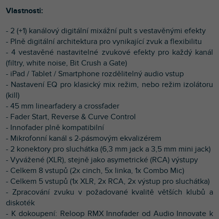
Vlastnosti:
- 2 (+1) kanálový digitální mixážní pult s vestavěnými efekty
- Plně digitální architektura pro vynikající zvuk a flexibilitu
- 4 vestavěné nastavitelné zvukové efekty pro každý kanál
(filtry, white noise, Bit Crush a Gate)
- iPad / Tablet / Smartphone rozdělitelný audio vstup
- Nastavení EQ pro klasický mix režim, nebo režim izolátoru
(kill)
- 45 mm linearfadery a crossfader
- Fader Start, Reverse & Curve Control
- Innofader plně kompatibilní
- Mikrofonní kanál s 2-pásmovým ekvalizérem
- 2 konektory pro sluchátka (6,3 mm jack a 3,5 mm mini jack)
- Vyvážené (XLR), stejně jako asymetrické (RCA) výstupy
- Celkem 8 vstupů (2x cinch, 5x linka, 1x Combo Mic)
- Celkem 5 vstupů (1x XLR, 2x RCA, 2x výstup pro sluchátka)
- Zpracování zvuku v požadované kvalitě větších klubů a
diskoték
- K dokoupení: Reloop RMX Innofader od Audio Innovate k