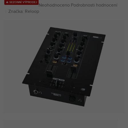
🔥 SEZONNÍ VÝPRODEJ
Průměrné
Neohodnoceno
Podrobnosti hodnocení
hodnocení
Značka:
Reloop
produktu
je
0,0
z
5
hvězdiček.