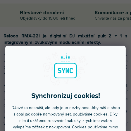
Bleskové doručení
Komunikace a 
Objednávky do 15:00 letí hned
Chválíte nás za přís
Reloop RMX-22i je digitální DJ mixážní pult 2 + 1 s
integrovanými zvukovými modulačními efekty.
Kompaktní mixpult má velmi kvalitní konstrukci a kvalitu
zvuku řídí digitální zvuková architektura, která již byla
použita u RMX-80 což je vlajková loď mixážních pultů
Reloop.
RMX-22i disponuje vstupem pro iPad, iPhone, Android tablet
nebo jiný chytrý telefon přímo přes 3,5mm jack. Součástí
Synchronizuj cookies!
balení je rozdělený kabel, který zvukový signál rozdělí na
dva samostatné mono nebo jeden stereo kanál.
DJové to nesnáší, ale tady je to nezbytnost. Aby náš e-shop
Tak lze aktivovat funkci Cue s DJ aplikace (například DJAY z
šlapal jak dobře namixovaný set, používáme cookies. Díky
Algoriddim), takže si můžete rozdělit MASTER a PFL.
nim ti ukážeme relevantní nabídky, zrychlíme web a
Vzrušující funkce pro všechny digitální DJs, kteří chtějí
vylepšíme zážitek z nakupování. Cookies používáme mimo
rozšířit s DJ app vašeho nastavení.