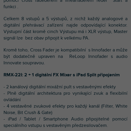
pomocí cross fadederem a linearfaderem feder Start a
funkci .
Celkem 8 vstupů a 5 výstupů, z nichž každý analogové a
digitální přehrávací zařízení najde odpovídající konektor.
Výstupní část kromě cinch Výstupu má i XLR výstup, Master
signál lze bez obav připojit k velkému PA.
Kromě toho, Cross Fader je kompatibilní s Innofader a může
být dodatečně upraven na ReLoop Innofader s audio
Innovate soupravou.
RMX-22I: 2 + 1 digitální FX Mixer s iPad Split připojením
- 2 kanálový digitální mixážní pult s vestavěnými efekty
- Plně digitální architektura pro vynikající zvuk a flexibilní
ovládání
- 4 vestavěné zvukové efekty pro každý kanál (Filter, White
Noise, Bit Crush & Gate)
- iPad / Tablet / Smartphone Audio připojitelné pomocí
speciálního vstupu s vestavěným předzesilovačem.