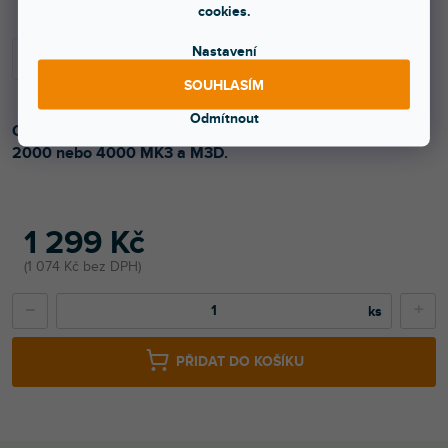
cookies.
Nastavení
SOUHLASÍM
Odmítnout
Ochraný kryt pro gramofon Reloop. Sedí na modely 1000,
2000 nebo 4000 MK3 a M3D.
1 299 Kč
1 074 Kč bez DPH
−
+
PŘIDAT DO KOŠÍKU