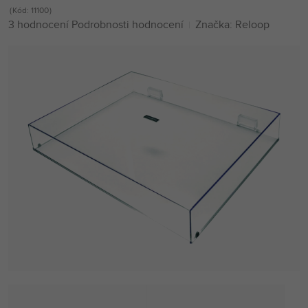
Kód:
11100
Průměrné
3 hodnocení
Podrobnosti hodnocení
Značka:
Reloop
hodnocení
produktu
je
5,0
z
5
hvězdiček.