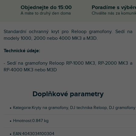
Objednejte do 15:00
Poradíme s výbě
A máte to druhý den doma
Chválíte nás za komuni
Standardní ochranný kryt pro Reloop gramofony. Sedí na
modely 1000, 2000 nebo 4000 MK3 a M3D.
Technické údaje:
- Sedí na gramofony Reloop RP-1000 MK3, RP-2000 MK3 a
RP-4000 MK3 nebo M3D
Doplňkové parametry
Kategorie
:
Kryty na gramofony
,
DJ technika Reloop
,
DJ gramofony
Hmotnost
:
0.847 kg
EAN
:
4043034100304