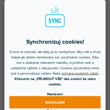
a zpracování...
technologií MPCe padů....
je
4,4
9 299 Kč
39 990 Kč
z
5
DO KOŠÍKU
DO KOŠÍKU
hvězdiček.
Synchronizuj cookies!
DJové to nesnáší, ale tady je to nezbytnost. Aby náš e-shop
šlapal jak dobře namixovaný set, používáme cookies. Díky
nim ti ukážeme relevantní nabídky, zrychlíme web a
vylepšíme zážitek z nakupování. Cookies používáme mimo
NOVINKA
🔥 SEZONNÍ VÝPRODEJ
jiné k personalizaci reklam. Naše
ochrana osobních údajů.
MPC KEY 37 G2
MPD218
Kliknutím na „PŘIJMOUT VŠE“ dáš svolení ke všem
cookies.
Nastavení
Skladem na prodejně
(
4 ks
)
Skladem na prodejně
(
4 ks
)
SOUHLASÍM
Moderní produkční nástroj
USB MIDI kontroler. 16
kombinující klávesový MIDI
paměťových pozic, 16 rychlostně