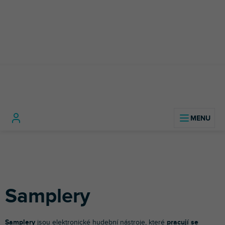
Přejít
na
obsah
Domů
Studio technika
Studio hardware
Samplery
Samplery
Samplery
jsou elektronické hudební nástroje, které
pracují se