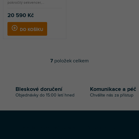
pokročilý sekvencer,...
20 590 Kč
DO KOŠÍKU
7
položek celkem
O
v
l
á
d
Bleskové doručení
Komunikace a péč
a
Objednávky do 15:00 letí hned
Chválíte nás za přístup
c
í
p
r
v
Z
k
Copyright 2026
Profi-DJ
. Všechna práva vyhrazena.
á
y
Vytvořil Shoptet Premium