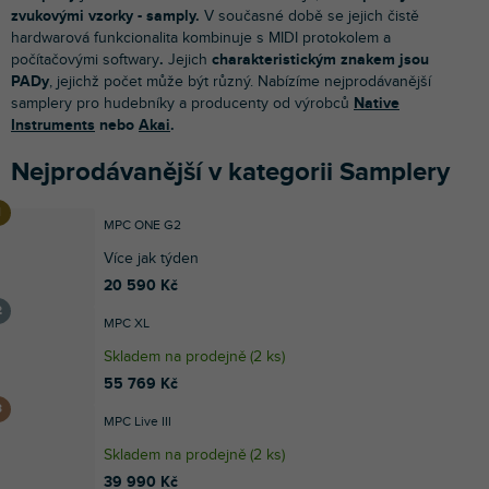
zvukovými vzorky - samply.
V současné době se jejich čistě
hardwarová funkcionalita kombinuje s MIDI protokolem a
počítačovými softwary
.
Jejich
charakteristickým znakem jsou
PADy
, jejichž počet může být různý. Nabízíme nejprodávanější
samplery pro hudebníky a producenty od výrobců
Native
Instruments
nebo
Akai
.
Nejprodávanější v kategorii Samplery
MPC ONE G2
Více jak týden
20 590 Kč
MPC XL
Skladem na prodejně
(
2 ks
)
55 769 Kč
MPC Live III
Skladem na prodejně
(
2 ks
)
39 990 Kč