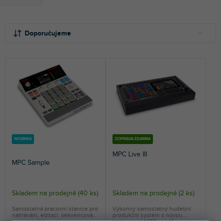
Ř
V
a
ý
Doporučujeme
z
p
e
i
NEJLEVNĚJŠÍ
n
s
NEJDRAŽŠÍ
í
p
p
r
NEJPRODÁVANĚJŠÍ
r
o
o
d
ABECEDNĚ
d
u
u
k
k
t
NOVINKA
DOPRAVA ZDARMA
t
ů
MPC Live III
ů
MPC Sample
Skladem na prodejně
(
40 ks
)
Skladem na prodejně
(
2 ks
)
Průměrné
hodnocení
Samostatná pracovní stanice pro
Výkonný samostatný hudební
nahrávání, editaci, sekvencování
produkční systém s novou
produktu