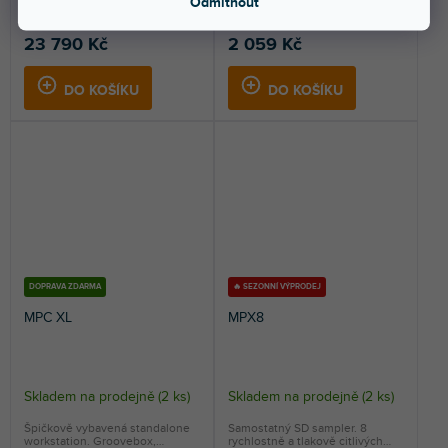
Odmítnout
kontroler, groovebox a...
a tlakově citlivých...
23 790 Kč
2 059 Kč
DO KOŠÍKU
DO KOŠÍKU
DOPRAVA ZDARMA
🔥 SEZONNÍ VÝPRODEJ
MPC XL
MPX8
Skladem na prodejně
(
2 ks
)
Skladem na prodejně
(
2 ks
)
Špičkově vybavená standalone
Samostatný SD sampler. 8
workstation. Groovebox,
rychlostně a tlakově citlivých