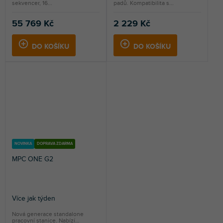
sekvencer, 16...
padů. Kompatibilita s...
55 769 Kč
2 229 Kč
DO KOŠÍKU
DO KOŠÍKU
NOVINKA
DOPRAVA ZDARMA
MPC ONE G2
Více jak týden
Nová generace standalone
pracovní stanice. Nabízí