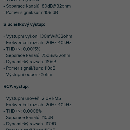
- Separace kanálů: 80dB@32ohm
- Poměr signál/šum: 108 dB
Sluchátkový výstup:
- Výstupní výkon: 130mW@32ohm
- Frekvenční rozsah: 20Hz-40kHz
- THD+N: 0,0015%
- Separace kanálů: 75dB@32ohm
- Dynamický rozsah: 119dB
- Poměr signál/šum: 118dB
- Výstupní odpor: <1ohm
RCA výstup:
- Výstupní úroveň: 2,0VRMS
- Frekvenční rozsah: 20Hz-40kHz
- THD+N: 0,0008%
- Separace kanálů: 110dB
- Dynamický rozsah: 117dB