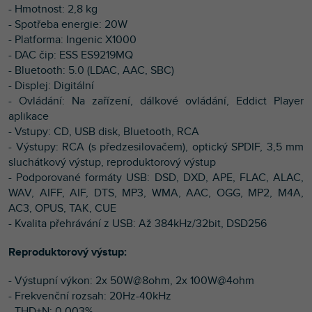
- Hmotnost: 2,8 kg
- Spotřeba energie: 20W
- Platforma: Ingenic X1000
- DAC čip: ESS ES9219MQ
- Bluetooth: 5.0 (LDAC, AAC, SBC)
- Displej: Digitální
- Ovládání: Na zařízení, dálkové ovládání, Eddict Player
aplikace
- Vstupy: CD, USB disk, Bluetooth, RCA
- Výstupy: RCA (s předzesilovačem), optický SPDIF, 3,5 mm
sluchátkový výstup, reproduktorový výstup
- Podporované formáty USB: DSD, DXD, APE, FLAC, ALAC,
WAV, AIFF, AIF, DTS, MP3, WMA, AAC, OGG, MP2, M4A,
AC3, OPUS, TAK, CUE
- Kvalita přehrávání z USB: Až 384kHz/32bit, DSD256
Reproduktorový výstup:
- Výstupní výkon: 2x 50W@8ohm, 2x 100W@4ohm
- Frekvenční rozsah: 20Hz-40kHz
- THD+N: 0,003%