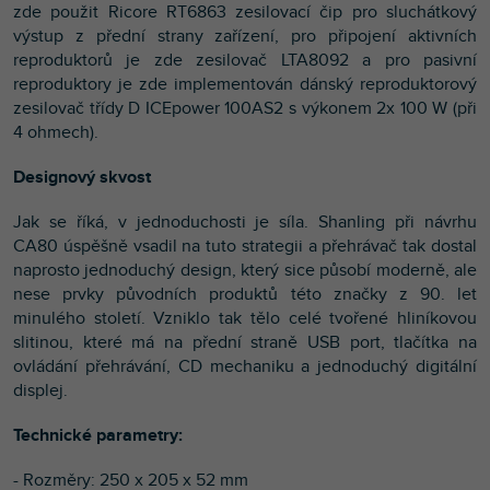
zde použit Ricore RT6863 zesilovací čip pro sluchátkový
výstup z přední strany zařízení, pro připojení aktivních
reproduktorů je zde zesilovač LTA8092 a pro pasivní
reproduktory je zde implementován dánský reproduktorový
zesilovač třídy D ICEpower 100AS2 s výkonem 2x 100 W (při
4 ohmech).
Designový skvost
Jak se říká, v jednoduchosti je síla. Shanling při návrhu
CA80 úspěšně vsadil na tuto strategii a přehrávač tak dostal
naprosto jednoduchý design, který sice působí moderně, ale
nese prvky původních produktů této značky z 90. let
minulého století. Vzniklo tak tělo celé tvořené hliníkovou
slitinou, které má na přední straně USB port, tlačítka na
ovládání přehrávání, CD mechaniku a jednoduchý digitální
displej.
Technické parametry:
- Rozměry: 250 x 205 x 52 mm