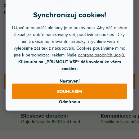
zvuku. Ideální pro použití v kombinaci s jinými
reproduktory.
Synchronizuj cookies!
DJové to nesnáší, ale tady je to nezbytnost. Aby náš e-shop
šlapal jak dobře namixovaný set, používáme cookies. Díky
729 Kč
nim ti ukážeme relevantní nabídky, zrychlíme web a
602 Kč bez DPH
vylepšíme zážitek z nakupování. Cookies používáme mimo
829 Kč
jiné k personalizaci reklam. Naše
ochrana osobních údajů.
Kliknutím na „PŘIJMOUT VŠE“ dáš svolení ke všem
−
+
cookies.
Nastavení
PŘIDAT DO KOŠÍKU
SOUHLASÍM
Odmítnout
Bleskové doručení
Komunikace a 
Objednávky do 15:00 letí hned
Chválíte nás za přís