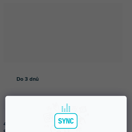
Do 3 dnů
4 Ohmový reproduktor s tuhým zavěšením a
odvětrávaným magnetem, který má vynikající kvalitu