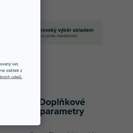
če
Obrovský výběr skladem
I to, co jinde neseženeš
xovaný set,
1)
me zážitek z
bních údajů.
, který má
ktory.
Doplňkové
parametry