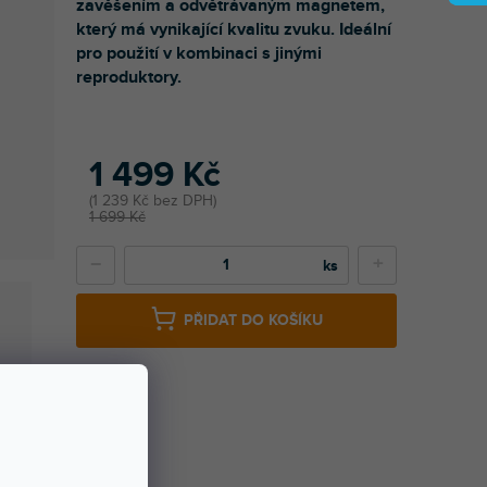
zavěšením a odvětrávaným magnetem,
který má vynikající kvalitu zvuku. Ideální
pro použití v kombinaci s jinými
reproduktory.
1 499 Kč
1 239 Kč bez DPH
1 699 Kč
−
+
PŘIDAT DO KOŠÍKU