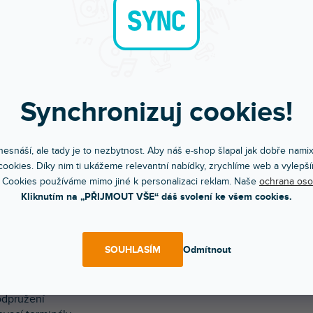
Bleskové doručení
Komunikace a pé
Objednávky do 15:00 letí hned
Chválíte nás za přístup
Synchronizuj cookies!
esnáší, ale tady je to nezbytnost. Aby náš e-shop šlapal jak dobře nami
POPIS
HODNOCENÍ (
ookies. Díky nim ti ukážeme relevantní nabídky, zrychlíme web a vylepší
 Cookies používáme mimo jiné k personalizaci reklam. Naše
ochrana oso
vý reproduktor s tuhým zavěšením a odvětrávaným magnetem
Kliknutím na „PŘIJMOUT VŠE“ dáš svolení ke všem cookies.
cí kvalitu zvuku. Ideální pro použití v kombinaci s jinými reprodu
sti v bodech:
SOUHLASÍM
Odmítnout
dance 4 Ohmů
rávané magnety
odpružení