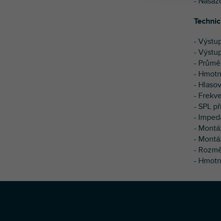
- Nasaz
Technic
- Výstu
- Výstu
- Průmě
- Hmotn
- Hlasov
- Frekv
- SPL př
- Impe
- Montá
- Montá
- Rozmě
- Hmotno