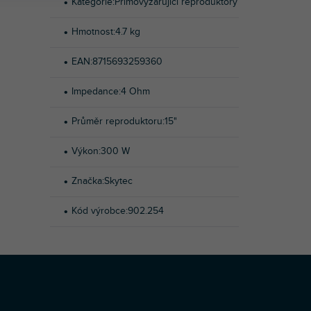
Kategorie
:
Přímovyzařující reproduktory
Hmotnost
:
4.7 kg
EAN
:
8715693259360
Impedance
:
4 Ohm
Průměr reproduktoru
:
15"
Výkon
:
300 W
Značka
:
Skytec
Kód výrobce
:
902.254