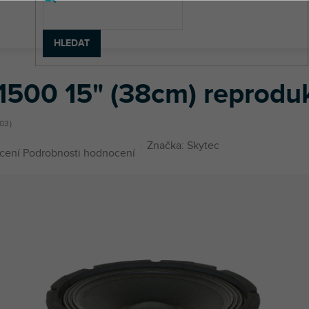
HLEDAT
ry
SP1500 15" (38cm) reproduktor, 4 Ohm, 600W
1500 15" (38cm) reprodu
03
Značka:
Skytec
né
cení
Podrobnosti hodnocení
ení
u
ek.