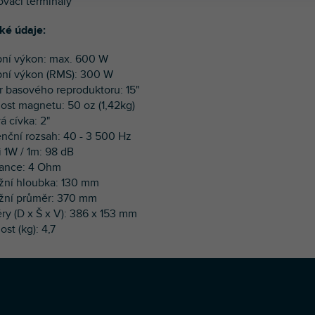
ovací terminály
ké údaje:
pní výkon: max. 600 W
pní výkon (RMS): 300 W
r basového reproduktoru: 15"
ost magnetu: 50 oz (1,42kg)
á cívka: 2"
enční rozsah: 40 - 3 500 Hz
i 1W / 1m: 98 dB
dance: 4 Ohm
žní hloubka: 130 mm
žní průměr: 370 mm
ry (D x Š x V): 386 x 153 mm
st (kg): 4,7