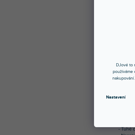
DJové to n
používáme c
nakupování.
4 Ohmo
vynikají
Nastavení
Vlastno
- Impe
- Odvět
- Tuhé 