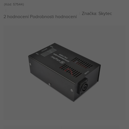
Kód:
57544
Značka:
Skytec
Průměrné
2 hodnocení
Podrobnosti hodnocení
hodnocení
produktu
je
5,0
z
5
hvězdiček.