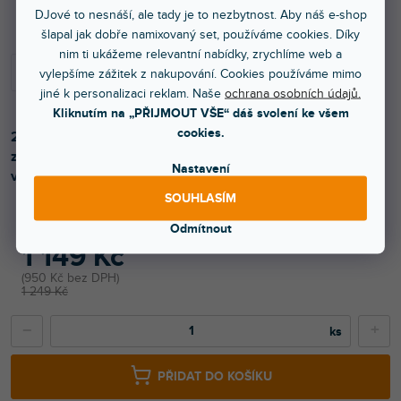
Skladem na prodejně
DJové to nesnáší, ale tady je to nezbytnost. Aby náš e-shop
šlapal jak dobře namixovaný set, používáme cookies. Díky
nim ti ukážeme relevantní nabídky, zrychlíme web a
vylepšíme zážitek z nakupování. Cookies používáme mimo
jiné k personalizaci reklam. Naše
ochrana osobních údajů.
Kliknutím na „PŘIJMOUT VŠE“ dáš svolení ke všem
cookies.
2-pásmový pasivní crossover, který má minimální vliv na
zabarvení hudby. S reprodukcí zvuku, kmitočtem 180 Hz a
Nastavení
vysokou nosností.
SOUHLASÍM
Odmítnout
1 149 Kč
950 Kč bez DPH
1 249 Kč
−
+
PŘIDAT DO KOŠÍKU