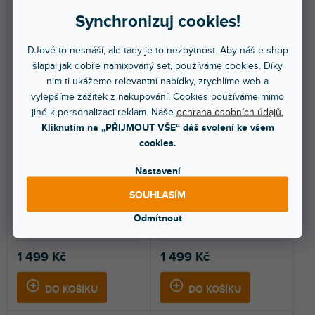
Synchronizuj cookies!
DJové to nesnáší, ale tady je to nezbytnost. Aby náš e-shop
šlapal jak dobře namixovaný set, používáme cookies. Díky
nim ti ukážeme relevantní nabídky, zrychlíme web a
vylepšíme zážitek z nakupování. Cookies používáme mimo
jiné k personalizaci reklam. Naše
ochrana osobních údajů.
Kliknutím na „PŘIJMOUT VŠE“ dáš svolení ke všem
Skin SL-1200 / 1210 MK5
Skin SL-1200 / 1210 MK5
cookies.
FULL COLORS Sunset
FULL COLORS Stone Beige
Orange
Nastavení
Do 5 dnů
Do 5 dnů
SOUHLASÍM
Nalepovací skin pro Technics SL-
Nalepovací skin pro Technics SL-
Odmítnout
1200 / 1210 MK5. Ochrání váš
1200 / 1210 MK5. Ochrání váš
gramofon a dodá...
gramofon a dodá...
1 499 Kč
1 499 Kč
DO KOŠÍKU
DO KOŠÍKU