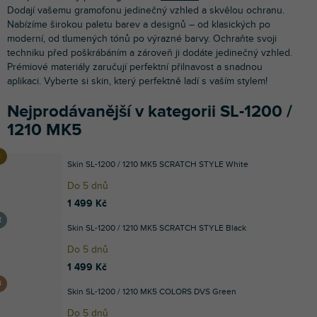
Dodají vašemu gramofonu jedinečný vzhled a skvělou ochranu.
Nabízíme širokou paletu barev a designů – od klasických po
moderní, od tlumených tónů po výrazné barvy. Ochraňte svoji
techniku před poškrábáním a zároveň ji dodáte jedinečný vzhled.
Prémiové materiály zaručují perfektní přilnavost a snadnou
aplikaci. Vyberte si skin, který perfektně ladí s vaším stylem!
Nejprodávanější v kategorii SL-1200 /
1210 MK5
Skin SL-1200 / 1210 MK5 SCRATCH STYLE White
Do 5 dnů
1 499 Kč
Skin SL-1200 / 1210 MK5 SCRATCH STYLE Black
Do 5 dnů
1 499 Kč
Skin SL-1200 / 1210 MK5 COLORS DVS Green
Do 5 dnů