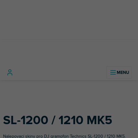
Přejít
na
obsah
DJ
DJ
SL-
Domů
technika
Příslušenství
Polepy
gramofony
Technics
1200 /
pro DJe
1210
SL-1200 / 1210 MK5
MK5
Nalepovací skiny pro DJ gramofon
Technics
SL-1200 / 1210 MK5.