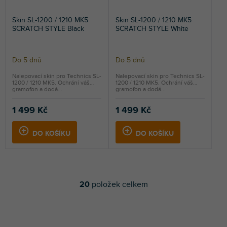
Skin SL-1200 / 1210 MK5
Skin SL-1200 / 1210 MK5
SCRATCH STYLE Black
SCRATCH STYLE White
Do 5 dnů
Do 5 dnů
Nalepovací skin pro Technics SL-
Nalepovací skin pro Technics SL-
1200 / 1210 MK5. Ochrání váš
1200 / 1210 MK5. Ochrání váš
gramofon a dodá...
gramofon a dodá...
1 499 Kč
1 499 Kč
DO KOŠÍKU
DO KOŠÍKU
20
položek celkem
O
v
l
á
d