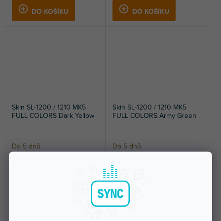
DO KOŠÍKU
DO KOŠÍKU
Skin SL-1200 / 1210 MK5
Skin SL-1200 / 1210 MK5
FULL COLORS Dark Yellow
FULL COLORS Army Green
Do 5 dnů
Do 5 dnů
Nalepovací skin pro Technics SL-
Nalepovací skin pro Technics SL-
1200 / 1210 MK5. Ochrání váš
1200 / 1210 MK5. Ochrání váš
gramofon a dodá...
gramofon a dodá...
1 499 Kč
1 499 Kč
DO KOŠÍKU
DO KOŠÍKU