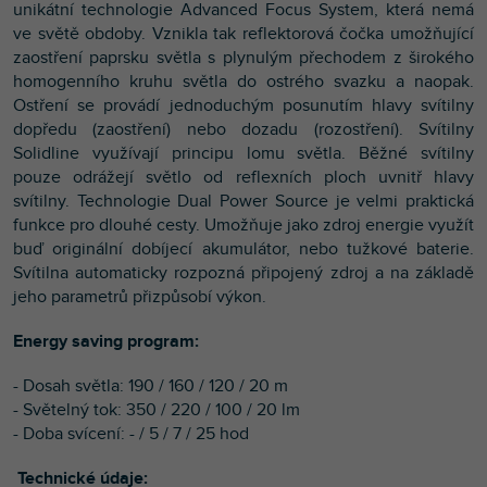
unikátní technologie Advanced Focus System, která nemá
ve světě obdoby. Vznikla tak reflektorová čočka umožňující
zaostření paprsku světla s plynulým přechodem z širokého
homogenního kruhu světla do ostrého svazku a naopak.
Ostření se provádí jednoduchým posunutím hlavy svítilny
dopředu (zaostření) nebo dozadu (rozostření). Svítilny
Solidline využívají principu lomu světla. Běžné svítilny
pouze odrážejí světlo od reflexních ploch uvnitř hlavy
svítilny. Technologie Dual Power Source je velmi praktická
funkce pro dlouhé cesty. Umožňuje jako zdroj energie využít
buď originální dobíjecí akumulátor, nebo tužkové baterie.
Svítilna automaticky rozpozná připojený zdroj a na základě
jeho parametrů přizpůsobí výkon.
Energy saving program:
- Dosah světla: 190 / 160 / 120 / 20 m
- Světelný tok: 350 / 220 / 100 / 20 lm
- Doba svícení: - / 5 / 7 / 25 hod
Technické údaje: