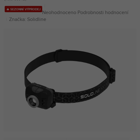
🔥 SEZONNÍ VÝPRODEJ
Průměrné
Neohodnoceno
Podrobnosti hodnocení
hodnocení
Značka:
Solidline
produktu
je
0,0
z
5
hvězdiček.