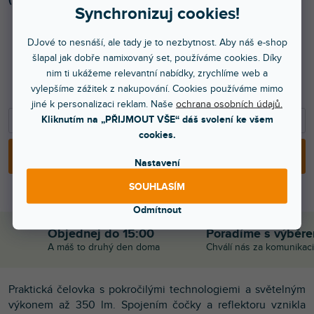
Synchronizuj cookies!
DJové to nesnáší, ale tady je to nezbytnost. Aby náš e-shop
719 Kč
šlapal jak dobře namixovaný set, používáme cookies. Díky
nim ti ukážeme relevantní nabídky, zrychlíme web a
594 Kč bez DPH
vylepšíme zážitek z nakupování. Cookies používáme mimo
990 Kč
jiné k personalizaci reklam. Naše
ochrana osobních údajů.
−
+
Kliknutím na „PŘIJMOUT VŠE“ dáš svolení ke všem
cookies.
PŘIDAT DO KOŠÍKU
Nastavení
SOUHLASÍM
Odmítnout
Objednej do 15:00
Poradíme s výběr
A máš to druhý den doma
Chválí nás za komunikaci
Praktická čelovka s pokročilými technologiemi a světelným
výkonem až 350 lm. Spojením čočky a reflektoru vznikla