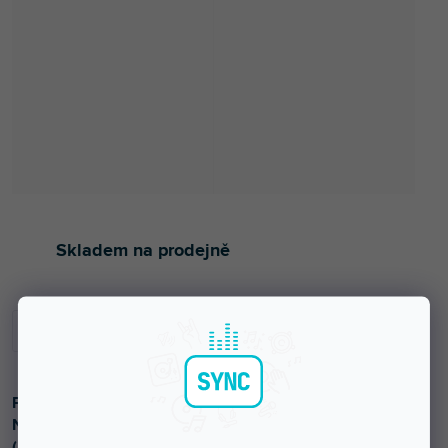
Skladem na prodejně
Praktická čelovka se světelným výkonem až 350 lm.
Napájení 3x AAA baterie nebo akumulátor, krytí IP54.
(502205)
.