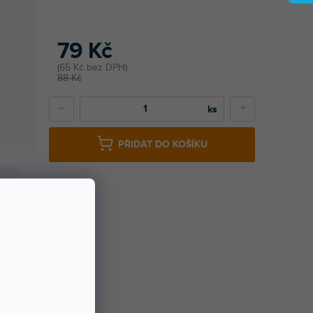
79 Kč
65 Kč bez DPH
88 Kč
−
+
PŘIDAT DO KOŠÍKU