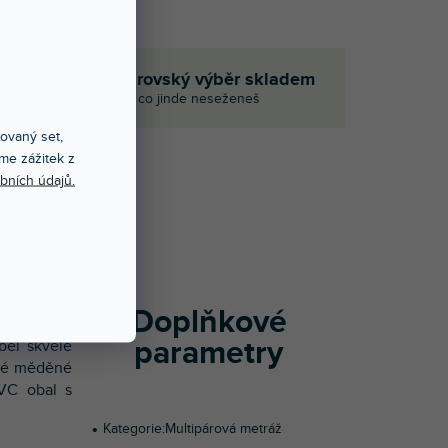
če
Obrovský výběr skladem
I to, co jinde neseženeš
xovaný set,
me zážitek z
bních údajů.
Í
a studiové
nalogový a
u 99,99 %.
Doplňkové
h drátků s
parametry
bel skvěle
mné měděné
PVC obal s
Kategorie
:
Multipárová metráž