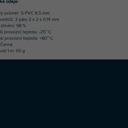
ké údaje:
vý průměr: S-PVC 8,5 mm
 vodičů: 2 páry 2 x 2 x 0,14 mm
 stínění: 98 %
ší provozní teplota: -25° C
šší provozní teplota: +80° C
: Černá
ost 1 m: 65 g