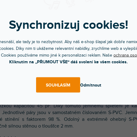
Synchronizuj cookies!
Bleskové doručení
Komunikace a pé
Objednávky do 15:00 letí hned
Chválíte nás za přístup
esnáší, ale tady je to nezbytnost. Aby náš e-shop šlapal jak dobře nami
ookies. Díky nim ti ukážeme relevantní nabídky, zrychlíme web a vylepší
 Cookies používáme mimo jiné k personalizaci reklam. Naše
ochrana oso
POPIS
HODNOCEN
Kliknutím na „PŘIJMOUT VŠE“ dáš svolení ke všem cookies.
rový audio AES/EBU kabel poskytuje kvalitní vedení pro Live 
SOUHLASÍM
Odmítnout
e, ale nachází své místo i pro pevné instalace. Využití pro a
ní přenos signálu. Použita vysoce kvalitní OFC měď s čistoto
 jádro vodiče s konstrukcí 36 x 0,07 mm jemných spletenýc
ízkou kapacitou 45 pF. Díky tomuto jemnému spletení je ka
. Jednotlivé páry jsou v samostatném číslovaném S-PVC. Je
ové stínění s faktorem 98 %. Odolný a extrémně ohebný S-
čně silnou stěnou o tloušťce 2 mm.