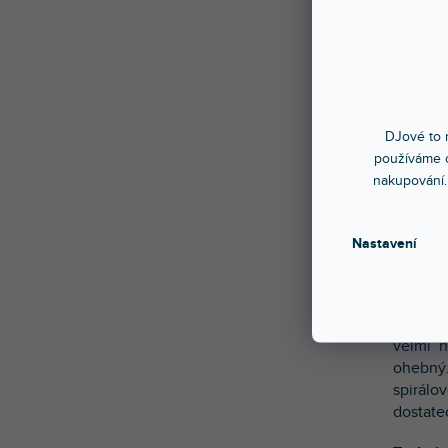
DJové to n
používáme c
nakupování.
Nastavení
Multipá
aplikac
digitál
Lankové
velmi n
ohebný
spirál
dostate