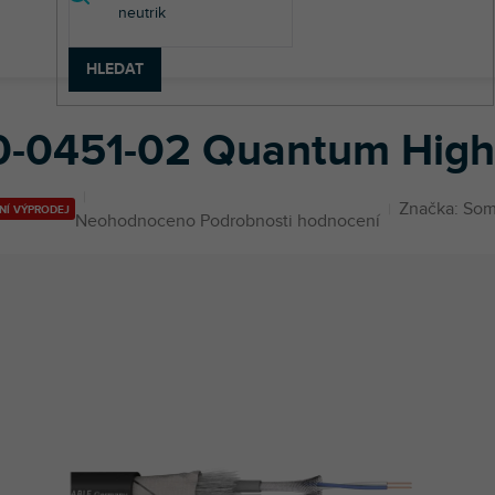
HLEDAT
100-0451-02 Quantum Highflex
0-0451-02 Quantum High
Značka:
Som
NÍ VÝPRODEJ
Průměrné
Neohodnoceno
Podrobnosti hodnocení
hodnocení
produktu
je
0,0
z
5
hvězdiček.