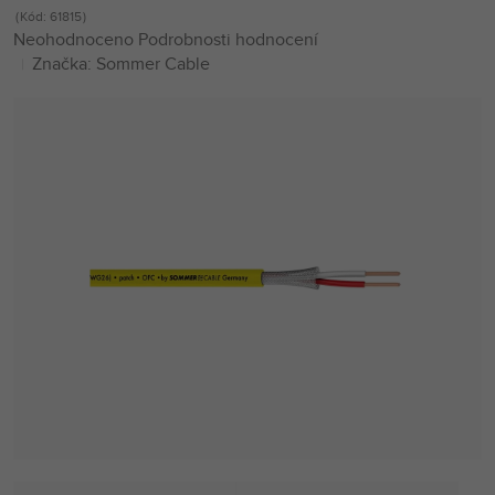
Kód:
61815
Průměrné
Neohodnoceno
Podrobnosti hodnocení
hodnocení
Značka:
Sommer Cable
produktu
je
0,0
z
5
hvězdiček.