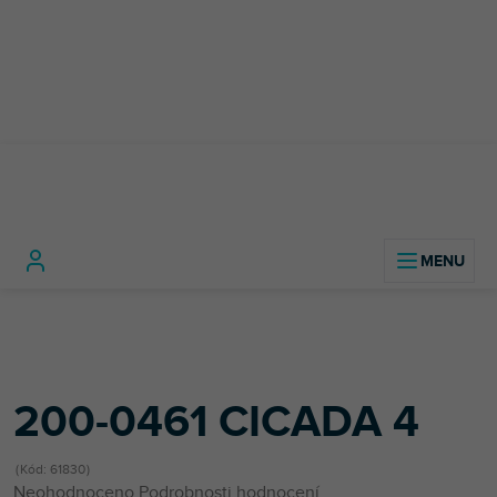
Přejít
na
obsah
Domů
Kabely, konektory a redukce
Metráž
Patch metráž
200-0461 CICADA 4
200-0461 CICADA 4
Kód:
61830
Průměrné
Neohodnoceno
Podrobnosti hodnocení