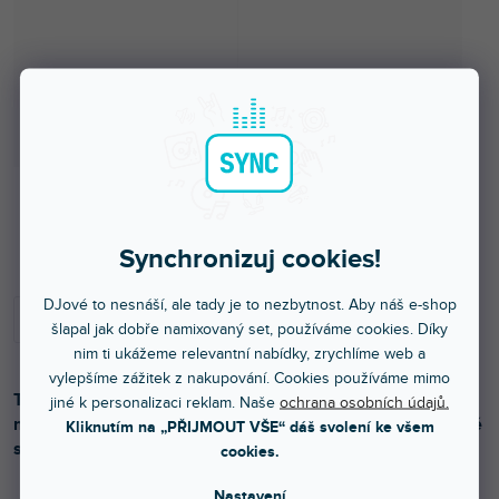
Skladem na prodejně
Synchronizuj cookies!
DJové to nesnáší, ale tady je to nezbytnost. Aby náš e-shop
šlapal jak dobře namixovaný set, používáme cookies. Díky
nim ti ukážeme relevantní nabídky, zrychlíme web a
vylepšíme zážitek z nakupování. Cookies používáme mimo
Tenký symetrický instalační a patch kabel, kvalitní OFC
jiné k personalizaci reklam. Naše
ochrana osobních údajů.
měď a PUR obal. Průřezy jádra 4 x 0,14 mm, 95 % měděné
Kliknutím na „PŘIJMOUT VŠE“ dáš svolení ke všem
stínění, průřez PUR obalu 3,4 mm.
cookies.
Nastavení