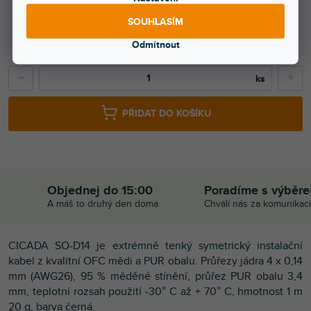
SOUHLASÍM
42 Kč
Odmítnout
35 Kč bez DPH
−
+
PŘIDAT DO KOŠÍKU
Objednej do 15:00
Poradíme s výběr
A máš to druhý den doma
Chválí nás za komunikaci
CICADA SO-D14 je extrémně tenký symetrický instalační
kabel z kvalitní OFC mědi a PUR obalu. Průřezy jádra 4 x 0,14
mm (AWG26), 95 % měděné stínění, průřez PUR obalu 3,4
mm, teplotní rozsah použití -30° C až + 70° C, hmotnost 1 m
20 g, barva černá.