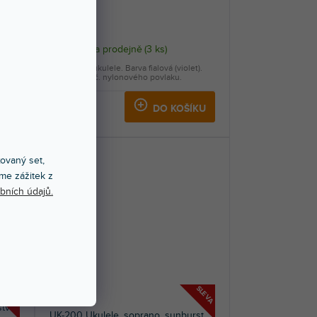
US, violet
Skladem na prodejně
(
3 ks
)
).
Sopránové ukulele. Barva fialová (violet).
Dodáváno vč. nylonového povlaku.
899 Kč
KU
DO KOŠÍKU
xovaný set,
me zážitek z
bních údajů.
SLEVA
SLEVA
tví,
UK-200 Ukulele, soprano, sunburst