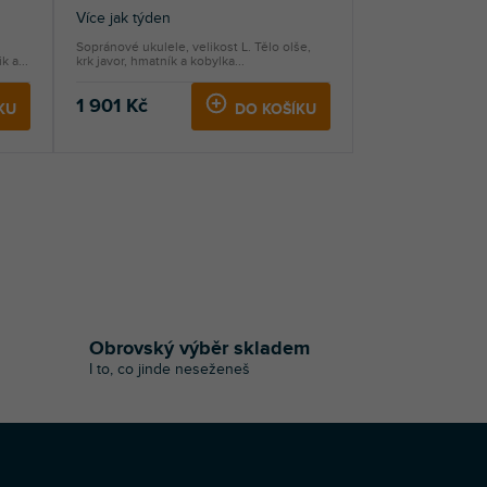
Více jak týden
Sopránové ukulele, velikost L. Tělo olše,
 a...
krk javor, hmatník a kobylka...
1 901 Kč
KU
DO KOŠÍKU
Obrovský výběr skladem
I to, co jinde neseženeš