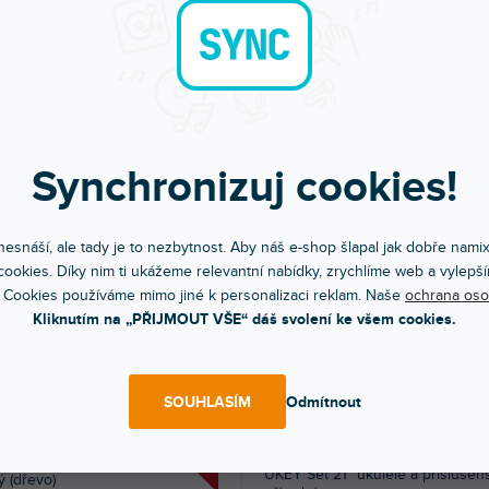
rass
US, lemon
dem na prodejně
(
29 ks
)
Skladem na prodejně
(
8 ks
)
ové ukulele. Barva zelená (grass).
Sopránové ukulele. Barva žlutá (lemon
áno vč. nylonového povlaku.
Dodáváno vč. nylonového povlaku.
 Kč
899 Kč
DO KOŠÍKU
DO KOŠÍ
Synchronizuj cookies!
esnáší, ale tady je to nezbytnost. Aby náš e-shop šlapal jak dobře nami
ookies. Díky nim ti ukážeme relevantní nabídky, zrychlíme web a vylepší
 Cookies používáme mimo jiné k personalizaci reklam. Naše
ochrana oso
Kliknutím na „PŘIJMOUT VŠE“ dáš svolení ke všem cookies.
SOUHLASÍM
Odmítnout
SLEVA
Set 21" ukulele a příslušenství,
UKEY Set 21" ukulele a příslušens
 (dřevo)