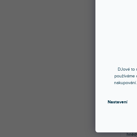
US, g
Skla
Soprán
Dodáv
899
DJové to n
používáme c
nakupování.
Nastavení
UKEY 
hnědý