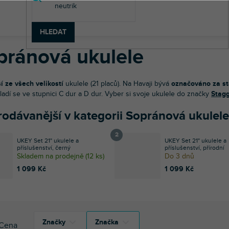
dební nástroje
Kytary
Ostatní strunné nástroje
Ukulele
Sop
HLEDAT
pránová ukulele
 ze všech velikostí
ukulele (21 placů). Na Havaji bývá
označováno za st
ladí se ve stupnici C dur a D dur. Vyber si svoje ukulele do značky
Stag
rodávanější v kategorii Sopránová ukulele
UKEY Set 21" ukulele a
UKEY Set 21" ukulele a
příslušenství, černý
příslušenství, přírodní
Skladem na prodejně
(
12 ks
)
Do 3 dnů
1 099 Kč
1 099 Kč
Značky
Značka
Cena