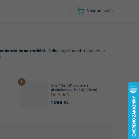
Nákupní košík
ránová ukulele
andardní nebo tradiční.
Délka sopránového ukulele je
g
.
UKEY Set 21" ukulele a
příslušenství, hnědý (dřevo)
Do 3 dnů
1 099 Kč