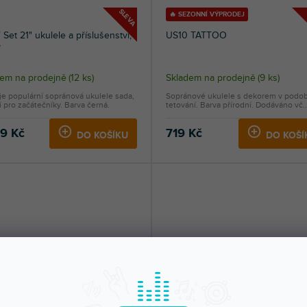
SLEVA
🔥 SEZONNÍ VÝPRODEJ
Set 21" ukulele a příslušenství,
US10 TATTOO
ý
dem na prodejně
(
12 ks
)
Skladem na prodejně
(
9 ks
)
e populární sopránová ukulele sada,
Sopránové ukulele s dekorem v podo
í pro začátečníky. Barva černá.
tetování. Barva přírodní. Dodáváno vč..
99 Kč
719 Kč
DO KOŠÍKU
DO KOŠÍ