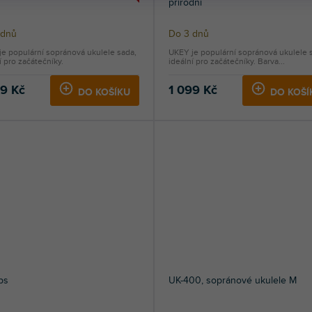
přírodní
ěrné
 dnů
Do 3 dnů
ocení
e populární sopránová ukulele sada,
UKEY je populární sopránová ukulele 
uktu
í pro začátečníky.
ideální pro začátečníky. Barva...
99 Kč
1 099 Kč
DO KOŠÍKU
DO KOŠÍ
diček.
ips
UK-400, sopránové ukulele M