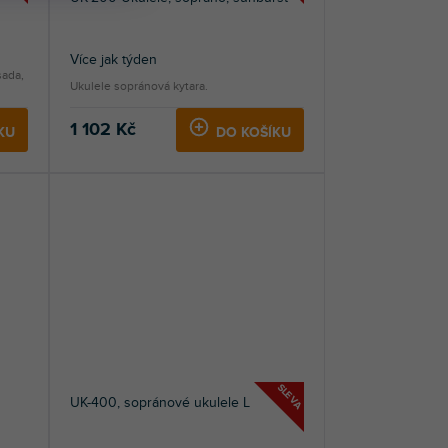
Více jak týden
sada,
Ukulele sopránová kytara.
1 102 Kč
KU
DO KOŠÍKU
SLEVA
UK-400, sopránové ukulele L