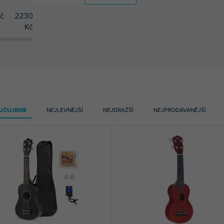
č
2230
6
Stagg
Kč
3
Dimavery
3
Dimavery
3
Max
3
Max
6
Stagg
UČUJEME
NEJLEVNĚJŠÍ
NEJDRAŽŠÍ
NEJPRODÁVANĚJŠÍ