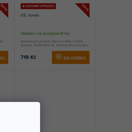
SLEVA
SLEVA
🔥 SEZONNÍ VÝPRODEJ
US, ocean
Skladem na prodejně
(
4 ks
)
bě
Sopránové ukulele. Barva světle modrá
..
(ocean). Dodáváno vč. nylonového povlaku.
719 Kč
KU
DO KOŠÍKU