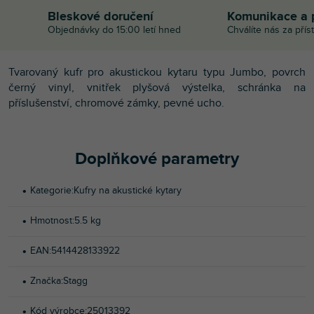
Bleskové doručení
Komunikace a 
Objednávky do 15:00 letí hned
Chválíte nás za přís
Tvarovaný kufr pro akustickou kytaru typu Jumbo, povrch
černý vinyl, vnitřek plyšová výstelka, schránka na
příslušenství, chromové zámky, pevné ucho.
Doplňkové parametry
Kategorie
:
Kufry na akustické kytary
Hmotnost
:
5.5 kg
EAN
:
5414428133922
Značka
:
Stagg
Kód výrobce
:
25013392