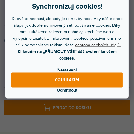
Synchronizuj cookies!
DJové to nesnáší, ale tady je to nezbytnost. Aby náš e-shop
šlapal jak dobře namixovaný set, používáme cookies. Díky
nim ti ukážeme relevantní nabídky, zrychlíme web a
vylepšíme zážitek z nakupování. Cookies používáme mimo
Kufr pro akustickou kytaru. Vyroben z černého plastu.
jiné k personalizaci reklam. Naše
ochrana osobních údajů.
Kliknutím na „PŘIJMOUT VŠE“ dáš svolení ke všem
cookies.
2 856 Kč
Nastavení
2 360 Kč bez DPH
2 900 Kč
SOUHLASÍM
Odmítnout
−
+
PŘIDAT DO KOŠÍKU