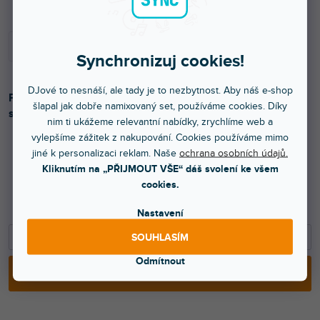
Synchronizuj cookies!
DJové to nesnáší, ale tady je to nezbytnost. Aby náš e-shop
Profesionální nástrojový kabel. Jack 6,3 stereo/jack 6,3
šlapal jak dobře namixovaný set, používáme cookies. Díky
stereo. Délka: 3m.
nim ti ukážeme relevantní nabídky, zrychlíme web a
vylepšíme zážitek z nakupování. Cookies používáme mimo
jiné k personalizaci reklam. Naše
ochrana osobních údajů.
Kliknutím na „PŘIJMOUT VŠE“ dáš svolení ke všem
147 Kč
cookies.
121 Kč bez DPH
149 Kč
Nastavení
−
+
SOUHLASÍM
Odmítnout
PŘIDAT DO KOŠÍKU