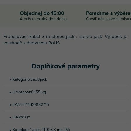
Objednej do 15:00
Poradíme s výběr
A máš to druhý den doma
Chválí nás za komunikaci
Propojovací kabel 3 m stereo jack / stereo jack. Výrobek je
ve shodě s direktivou RoHS.
Doplňkové parametry
Kategorie
:
Jack/jack
Hmotnost
:
0.155 kg
EAN
:
5414428182715
Délka
:
3 m
Konektor 1
:
Jack TRS 6.3 mm (M)