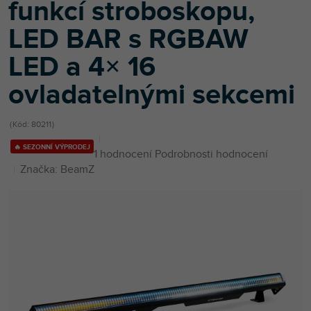
funkcí stroboskopu,
LED BAR s RGBAW
LED a 4× 16
ovladatelnými sekcemi
Kód:
80211
🔥 SEZONNÍ VÝPRODEJ
Průměrné
1 hodnocení
Podrobnosti hodnocení
hodnocení
Značka:
BeamZ
produktu
je
2,0
z
5
hvězdiček.