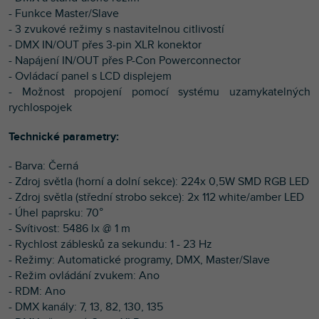
- Funkce Master/Slave
- 3 zvukové režimy s nastavitelnou citlivostí
- DMX IN/OUT přes 3-pin XLR konektor
- Napájení IN/OUT přes P-Con Powerconnector
- Ovládací panel s LCD displejem
- Možnost propojení pomocí systému uzamykatelných
rychlospojek
Technické parametry:
- Barva: Černá
- Zdroj světla (horní a dolní sekce): 224x 0,5W SMD RGB LED
- Zdroj světla (střední strobo sekce): 2x 112 white/amber LED
- Úhel paprsku: 70°
- Svítivost: 5486 lx @ 1 m
- Rychlost záblesků za sekundu: 1 - 23 Hz
- Režimy: Automatické programy, DMX, Master/Slave
- Režim ovládání zvukem: Ano
- RDM: Ano
- DMX kanály: 7, 13, 82, 130, 135