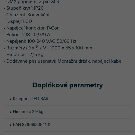
- DMX připojení: 3-pin XLR
- Stupeň krytí: IP20
- Chlazení: Konvekční
- Displej: LCD
- Napájecí konektor: P-Con
- Příkon: 2,18 - 0,979 A
- Napájení: 100-240 VAC 50/60 Hz
- Rozměry (D x Š x V): 1000 x 55 x 100 mm
- Hmotnost: 2,15 kg
- Dodávané příslušenství: Montážní držák, napájecí kabel
Doplňkové parametry
Kategorie
:
LED BAR
Hmotnost
:
2.9 kg
EAN
:
8715693354102