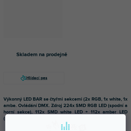
Skladem na prodejně
Výkonný LED BAR se čtyřmi sekcemi (2x RGB, 1x white, 1x
ambe. Ovládání DMX. Zdroj 224x SMD RGB LED (spodní a
horní sekce), 112x SMD white LED + 112x amber LED
(střední sekce).