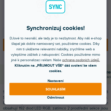
3 999 Kč
3 305 Kč bez DPH
5 899 Kč
Synchronizuj cookies!
−
+
DJové to nesnáší, ale tady je to nezbytnost. Aby náš e-shop
šlapal jak dobře namixovaný set, používáme cookies. Díky
PŘIDAT DO KOŠÍKU
nim ti ukážeme relevantní nabídky, zrychlíme web a
vylepšíme zážitek z nakupování. Cookies používáme mimo
jiné k personalizaci reklam. Naše
ochrana osobních údajů.
Kliknutím na „PŘIJMOUT VŠE“ dáš svolení ke všem
cookies.
Objednej do 15:00
Poradíme s výběr
A máš to druhý den doma
Chválí nás za komunikaci
Nastavení
SOUHLASÍM
STB448 Strobe BAR je elegantní LED lišta s celkem 448
SMD LED diodami, které zaručují oslnivý světelný výkon.
Odmítnout
LED BAR je rozdělen do 4 sekcí: horní a spodní sekce
obsahují 192 diod LED RGB, zatímco 2 prostřední sekce jsou