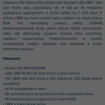
vybaveny 112 bílými a 112 jantarovými diodami LED SMD. Tyto
LED diody jsou uspořádány do 4 řad po 16 nezávisle
ovládaných segmentech, z nichž každý má 7 LED diod. V
režimu DMX lze horní a dolní sekci nastavit na vlastní barvy
RGB. Pro samostatný provoz nabízí STB448
předprogramované show, které mohou běžet automaticky
nebo být aktivovány zvukem. Kromě toho umožňuje
napájecí vstup/výstup PowerConnector a systém
rychlospojek snadné připojení více jednotek k jedné
elektrické zásuvce.
Vlastnosti:
- Strobe LED BAR RGBAW
- 224x SMD RGB LED diod (horní a dolní sekce)
- 112x SMD bílé LED diody a 112x jantarové LED diody (sekce
uprostřed)
- 4x 16 ovladatelných sekcí
- 36 automatických programů pro bílé a jantarové sekce
- 68 automatických programů pro sekce RGB
- DMX a stand-alone režim