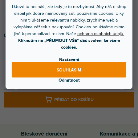
DJové to nesnáší, ale tady je to nezbytnost. Aby náš e-shop
šlapal jak dobře namixovaný set, používáme cookies. Díky
nim ti ukážeme relevantní nabídky, zrychlíme web a
vylepšíme zážitek z nakupování. Cookies používáme mimo
jiné k personalizaci reklam. Naše
ochrana osobních údajů.
Otočné kolečko 125 mm s modrým kolečkem.
Kliknutím na „PŘIJMOUT VŠE“ dáš svolení ke všem
cookies.
Nastavení
896 Kč
SOUHLASÍM
741 Kč bez DPH
Odmítnout
−
+
PŘIDAT DO KOŠÍKU
Bleskové doručení
Komunikace a 