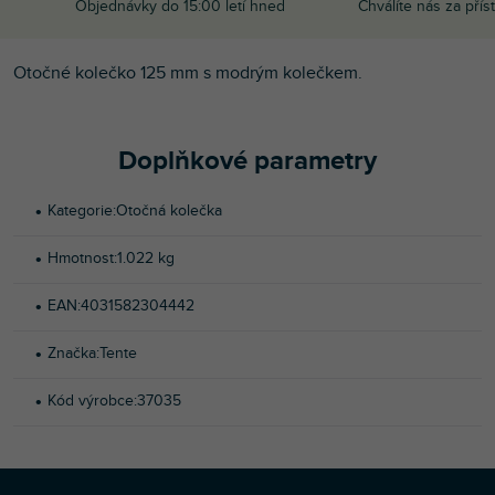
Objednávky do 15:00 letí hned
Chválíte nás za přís
Otočné kolečko 125 mm s modrým kolečkem.
Doplňkové parametry
Kategorie
:
Otočná kolečka
Hmotnost
:
1.022 kg
EAN
:
4031582304442
Značka
:
Tente
Kód výrobce
:
37035