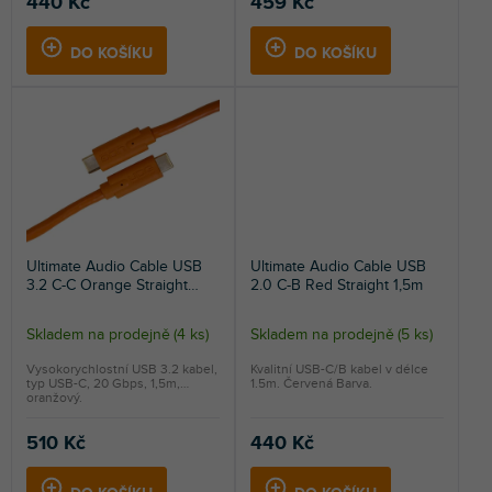
440 Kč
459 Kč
z
5
DO KOŠÍKU
DO KOŠÍKU
hvězdiček.
Ultimate Audio Cable USB
Ultimate Audio Cable USB
3.2 C-C Orange Straight
2.0 C-B Red Straight 1,5m
1,5m
Skladem na prodejně
(
4 ks
)
Skladem na prodejně
(
5 ks
)
Průměrné
Průměrné
hodnocení
hodnocení
Vysokorychlostní USB 3.2 kabel,
Kvalitní USB-C/B kabel v délce
typ USB-C, 20 Gbps, 1,5m,
1.5m. Červená Barva.
produktu
produktu
oranžový.
je
je
5,0
5,0
510 Kč
440 Kč
z
z
5
5