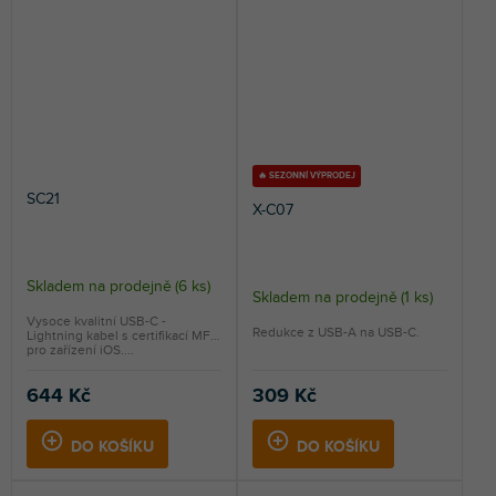
🔥 SEZONNÍ VÝPRODEJ
SC21
X-C07
Skladem na prodejně
(
6 ks
)
Skladem na prodejně
(
1 ks
)
Vysoce kvalitní USB-C -
Redukce z USB-A na USB-C.
Lightning kabel s certifikací MFi
pro zařízení iOS....
644 Kč
309 Kč
DO KOŠÍKU
DO KOŠÍKU