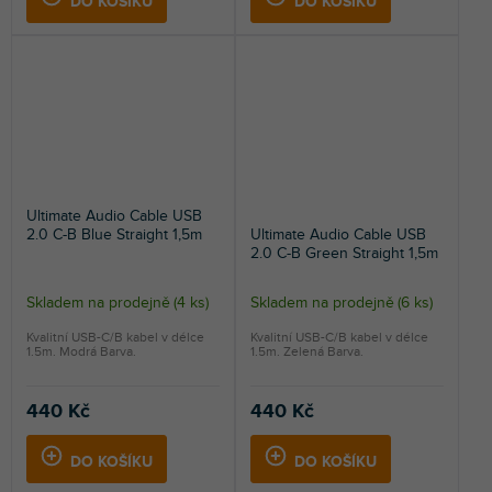
DO KOŠÍKU
DO KOŠÍKU
hvězdiček.
hvězdiček.
Ultimate Audio Cable USB
2.0 C-B Blue Straight 1,5m
Ultimate Audio Cable USB
2.0 C-B Green Straight 1,5m
Skladem na prodejně
(
4 ks
)
Skladem na prodejně
(
6 ks
)
Průměrné
hodnocení
Kvalitní USB-C/B kabel v délce
Kvalitní USB-C/B kabel v délce
1.5m. Modrá Barva.
1.5m. Zelená Barva.
produktu
je
5,0
440 Kč
440 Kč
z
5
DO KOŠÍKU
DO KOŠÍKU
hvězdiček.