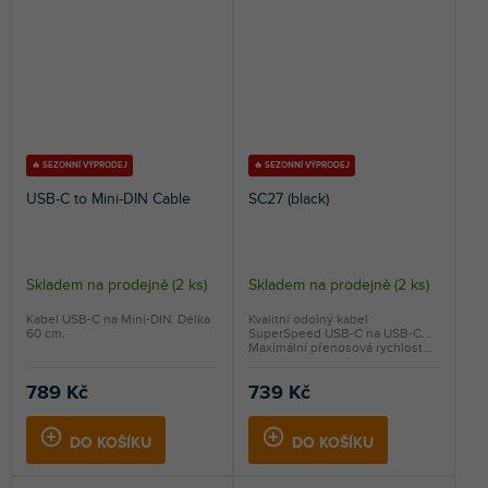
🔥 SEZONNÍ VÝPRODEJ
🔥 SEZONNÍ VÝPRODEJ
USB-C to Mini-DIN Cable
SC27 (black)
Skladem na prodejně
(
2 ks
)
Skladem na prodejně
(
2 ks
)
Kabel USB-C na Mini-DIN. Délka
Kvalitní odolný kabel
60 cm.
SuperSpeed USB-C na USB-C.
Maximální přenosová rychlost...
789 Kč
739 Kč
DO KOŠÍKU
DO KOŠÍKU