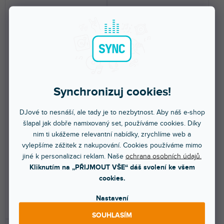
🔥 SEZONNÍ VÝPRODEJ
Synchronizuj cookies!
Ultimate Audio Cable USB
Ultimate Audio Cable USB
3.2 C-C Red Straight 1,5m
2.0 C-B Orange Straight
DJové to nesnáší, ale tady je to nezbytnost. Aby náš e-shop
1,5m
šlapal jak dobře namixovaný set, používáme cookies. Díky
Skladem na prodejně
(
5 ks
)
Skladem na prodejně
(
4 ks
)
Průměrné
nim ti ukážeme relevantní nabídky, zrychlíme web a
hodnocení
vylepšíme zážitek z nakupování. Cookies používáme mimo
Kvalitní USB-C/B kabel v délce
Vysokorychlostní USB 3.2 kabel,
1.5m. Oranžová Barva.
typ USB-C, 20 Gbps, 1,5m,
produktu
jiné k personalizaci reklam. Naše
ochrana osobních údajů.
červený.
je
Kliknutím na „PŘIJMOUT VŠE“ dáš svolení ke všem
5,0
cookies.
440 Kč
429 Kč
z
Nastavení
5
DO KOŠÍKU
DO KOŠÍKU
hvězdiček.
SOUHLASÍM