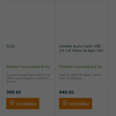
SC22
Ultimate Audio Cable USB
2.0 C-B Yellow Straight 1,5m
Skladem na prodejně
(
6 ks
)
Skladem na prodejně
(
2 ks
)
Vysoce kvalitní kabel USB-C na
Kvalitní USB-C/B kabel v délce
USB-C pro připojení mikrofonů a
1.5m. Žlutá Barva.
dalších...
390 Kč
440 Kč
DO KOŠÍKU
DO KOŠÍKU