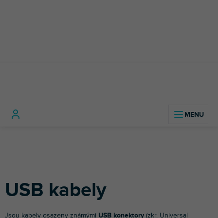
Přejít
na
obsah
Kabely, konektory a
USB
Domů
redukce
Kabely
kabely
USB kabely
Jsou kabely osazeny známými
USB konektory
(zkr. Universal