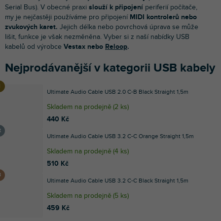
Serial Bus). V obecné praxi
slouží k připojení
periferií počítače,
my je nejčastěji používáme pro připojení
MIDI kontrolerů nebo
zvukových karet.
Jejich délka nebo povrchová úprava se může
lišit, funkce je však nezměněna. Vyber si z naší nabídky USB
kabelů od výrobce
Vestax nebo
Reloop
.
Nejprodávanější v kategorii USB kabely
Ultimate Audio Cable USB 2.0 C-B Black Straight 1,5m
Skladem na prodejně
(
2 ks
)
440 Kč
Ultimate Audio Cable USB 3.2 C-C Orange Straight 1,5m
Skladem na prodejně
(
4 ks
)
510 Kč
Ultimate Audio Cable USB 3.2 C-C Black Straight 1,5m
Skladem na prodejně
(
5 ks
)
459 Kč