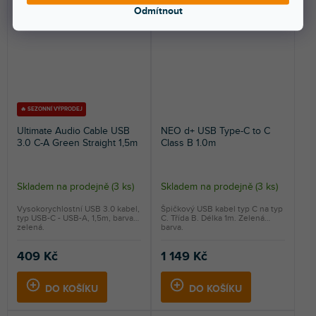
Odmítnout
🔥 SEZONNÍ VÝPRODEJ
Ultimate Audio Cable USB
NEO d+ USB Type-C to C
3.0 C-A Green Straight 1,5m
Class B 1.0m
Skladem na prodejně
(
3 ks
)
Skladem na prodejně
(
3 ks
)
Vysokorychlostní USB 3.0 kabel,
Špičkový USB kabel typ C na typ
typ USB-C - USB-A, 1,5m, barva
C. Třída B. Délka 1m. Zelená
zelená.
barva.
409 Kč
1 149 Kč
DO KOŠÍKU
DO KOŠÍKU