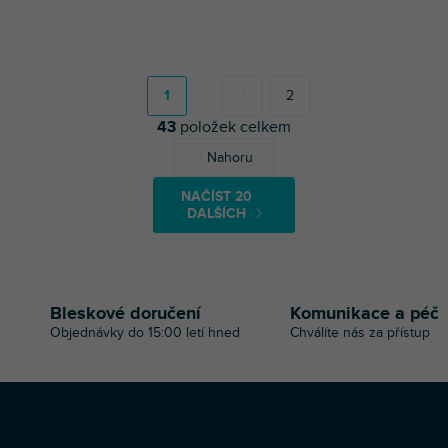
S
t
r
1
2
á
43
položek celkem
n
k
O
Nahoru
o
v
v
l
á
NAČÍST 20
á
n
DALŠÍCH
d
í
a
c
í
p
Bleskové doručení
Komunikace a péč
r
Objednávky do 15:00 letí hned
Chválíte nás za přístup
v
k
y
v
ý
Z
p
Copyright 2026
Profi-DJ
. Všechna práva vyhrazena.