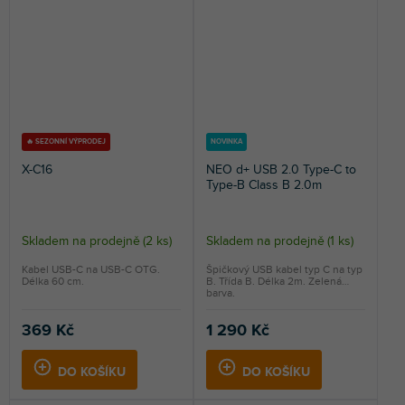
🔥 SEZONNÍ VÝPRODEJ
NOVINKA
X-C16
NEO d+ USB 2.0 Type-C to
Type-B Class B 2.0m
Skladem na prodejně
(
2 ks
)
Skladem na prodejně
(
1 ks
)
Kabel USB-C na USB-C OTG.
Špičkový USB kabel typ C na typ
Délka 60 cm.
B. Třída B. Délka 2m. Zelená
barva.
369 Kč
1 290 Kč
DO KOŠÍKU
DO KOŠÍKU