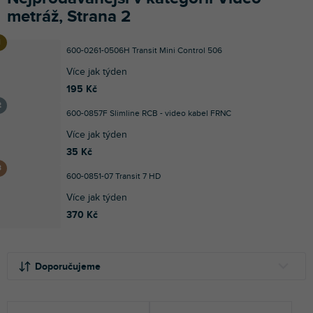
metráž, Strana 2
600-0261-0506H Transit Mini Control 506
Více jak týden
195 Kč
600-0857F Slimline RCB - video kabel FRNC
Více jak týden
35 Kč
600-0851-07 Transit 7 HD
Více jak týden
370 Kč
Ř
V
a
ý
Doporučujeme
z
p
e
i
NEJLEVNĚJŠÍ
n
s