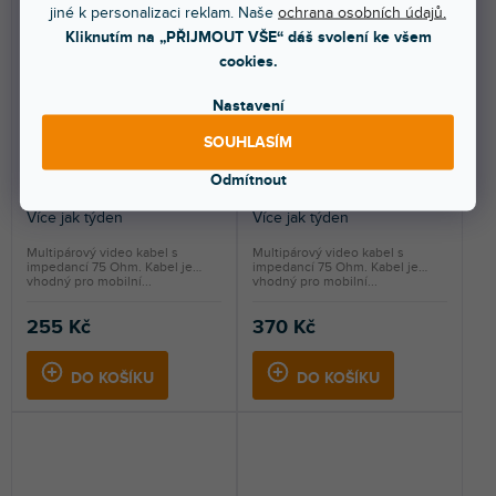
jiné k personalizaci reklam. Naše
ochrana osobních údajů.
Kliknutím na „PŘIJMOUT VŠE“ dáš svolení ke všem
cookies.
Nastavení
600-0851-05 Transit 5 HD
600-0851-07 Transit 7 HD
SOUHLASÍM
Odmítnout
Více jak týden
Více jak týden
Multipárový video kabel s
Multipárový video kabel s
impedancí 75 Ohm. Kabel je
impedancí 75 Ohm. Kabel je
vhodný pro mobilní...
vhodný pro mobilní...
255 Kč
370 Kč
DO KOŠÍKU
DO KOŠÍKU