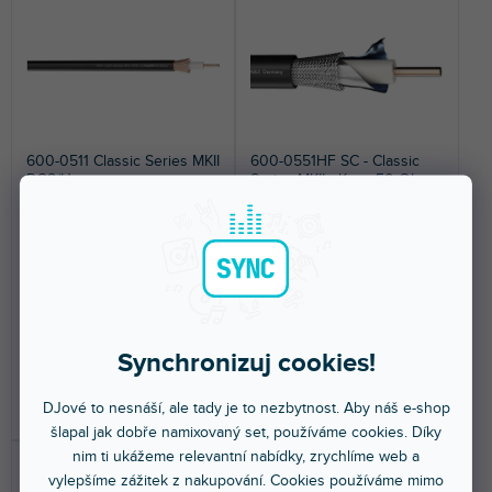
NEJDRAŽŠÍ
í
p
p
r
NEJPRODÁVANĚJŠÍ
r
o
o
d
ABECEDNĚ
d
u
u
k
600-0511 Classic Series MKII
600-0551HF SC - Classic
k
t
RG8/U
Series MKII - Koax 50 Ohm
t
ů
ů
Více jak týden
Více jak týden
Koaxiální kabel 50 Ohm, průměr
Koaxiální kabel 50 Ohm, faktor
9,5 mm, barva černá.
stínění 100 %, ochranný plášť
proti UV záření.
105 Kč
168 Kč
Synchronizuj cookies!
DJové to nesnáší, ale tady je to nezbytnost. Aby náš e-shop
DO KOŠÍKU
DO KOŠÍKU
šlapal jak dobře namixovaný set, používáme cookies. Díky
nim ti ukážeme relevantní nabídky, zrychlíme web a
vylepšíme zážitek z nakupování. Cookies používáme mimo