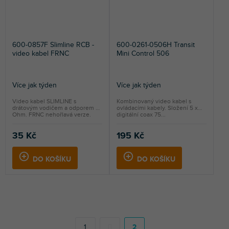
600-0857F Slimline RCB -
600-0261-0506H Transit
video kabel FRNC
Mini Control 506
Více jak týden
Více jak týden
Video kabel SLIMLINE s
Kombinovaný video kabel s
drátovým vodičem a odporem 75
ovládacími kabely. Složení 5 x
Ohm. FRNC nehořlavá verze.
digitální coax 75...
35 Kč
195 Kč
DO KOŠÍKU
DO KOŠÍKU
S
t
r
1
2