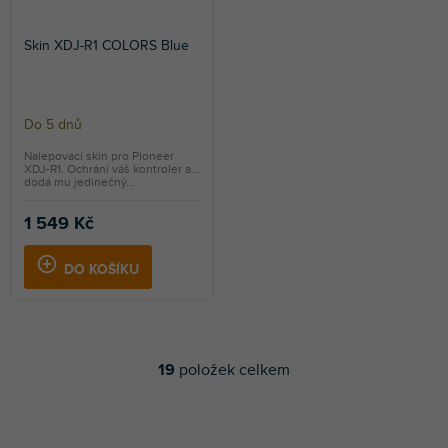
Skin XDJ-R1 COLORS Blue
Do 5 dnů
Nalepovací skin pro Pioneer
XDJ-R1. Ochrání váš kontroler a
dodá mu jedinečný...
1 549 Kč
DO KOŠÍKU
19
položek celkem
O
v
l
á