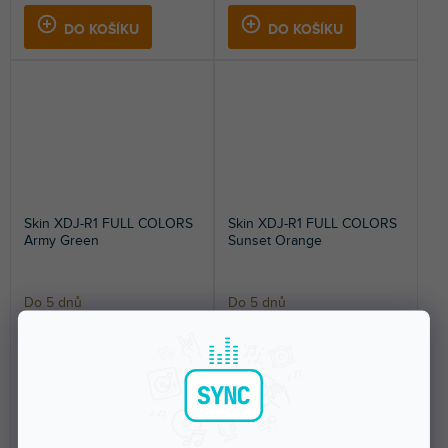
DO KOŠÍKU
DO KOŠÍKU
Skin XDJ-R1 FULL COLORS
Skin XDJ-R1 FULL COLORS
Army Green
Sunset Orange
Do 5 dnů
Do 5 dnů
Nalepovací skin pro Pioneer
Nalepovací skin pro Pioneer
XDJ-R1. Ochrání váš kontroler a
XDJ-R1. Ochrání váš kontroler a
dodá mu jedinečný...
dodá mu jedinečný...
1 799 Kč
1 799 Kč
DO KOŠÍKU
DO KOŠÍKU