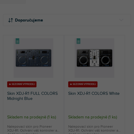
Ř
V
a
ý
Doporučujeme
z
p
e
i
NEJLEVNĚJŠÍ
n
s
NEJDRAŽŠÍ
í
p
p
r
NEJPRODÁVANĚJŠÍ
r
o
o
d
ABECEDNĚ
d
u
u
k
k
t
🔥 SEZONNÍ VÝPRODEJ
🔥 SEZONNÍ VÝPRODEJ
t
ů
Skin XDJ-R1 FULL COLORS
Skin XDJ-R1 COLORS White
ů
Midnight Blue
Skladem na prodejně
(
1 ks
)
Skladem na prodejně
(
1 ks
)
Nalepovací skin pro Pioneer
Nalepovací skin pro Pioneer
XDJ-R1. Ochrání váš kontroler a
XDJ-R1. Ochrání váš kontroler a