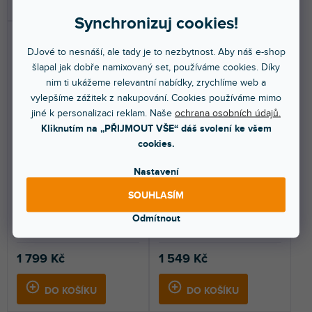
Synchronizuj cookies!
DJové to nesnáší, ale tady je to nezbytnost. Aby náš e-shop
šlapal jak dobře namixovaný set, používáme cookies. Díky
nim ti ukážeme relevantní nabídky, zrychlíme web a
vylepšíme zážitek z nakupování. Cookies používáme mimo
jiné k personalizaci reklam. Naše
ochrana osobních údajů.
Kliknutím na „PŘIJMOUT VŠE“ dáš svolení ke všem
Skin XDJ-R1 FULL COLORS
Skin XDJ-R1 OW Orange-
cookies.
Stone Beige
White
Nastavení
Do 5 dnů
Do 5 dnů
SOUHLASÍM
Nalepovací skin pro Pioneer
Nalepovací skin pro Pioneer
Odmítnout
XDJ-R1. Ochrání váš kontroler a
XDJ-R1. Ochrání váš kontroler a
dodá mu jedinečný...
dodá mu jedinečný...
1 799 Kč
1 549 Kč
DO KOŠÍKU
DO KOŠÍKU