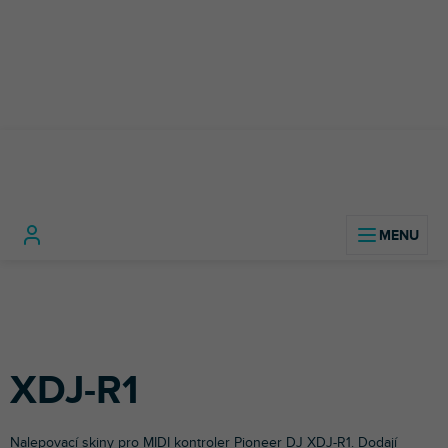
Přejít
na
obsah
DJ
DJ
XD
Domů
technika
Příslušenství
Polepy
kontrolery
Pioneer
R1
pro DJe
XDJ-R1
Nalepovací skiny pro MIDI kontroler
Pioneer DJ
XDJ-R1. Dodají