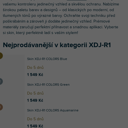
vašemu kontroleru jedinečný vzhled a skvělou ochranu. Nabízíme
širokou paletu barev a designů – od klasických po moderní, od
tlumených tónů po výrazné barvy. Ochraňte svoji techniku před
poškrábáním a zároveň ji dodáte jedinečný vzhled. Prémiové
materiály zaručují perfektní přilnavost a snadnou aplikaci. Vyberte
si skin, který perfektně ladí s vaším stylem!
Nejprodávanější v kategorii XDJ-R1
Skin XDJ-R1 COLORS Blue
Do 5 dnů
1 549 Kč
Skin XDJ-R1 COLORS Green
Do 5 dnů
1 549 Kč
Skin XDJ-R1 COLORS Aquamarine
Do 5 dnů
1 549 Kč