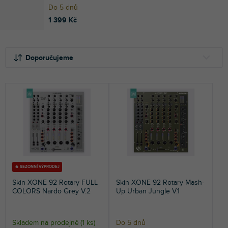
Do 5 dnů
1 399 Kč
Ř
V
a
ý
Doporučujeme
z
p
e
i
NEJLEVNĚJŠÍ
n
s
NEJDRAŽŠÍ
í
p
p
r
NEJPRODÁVANĚJŠÍ
r
o
o
d
ABECEDNĚ
d
u
u
k
k
t
🔥 SEZONNÍ VÝPRODEJ
t
ů
Skin XONE 92 Rotary FULL
Skin XONE 92 Rotary Mash-
ů
COLORS Nardo Grey V.2
Up Urban Jungle V.1
Skladem na prodejně
(
1 ks
)
Do 5 dnů