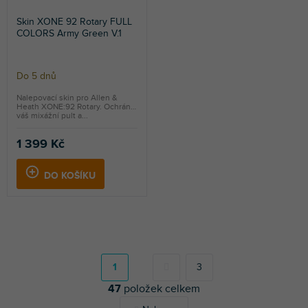
Skin XONE 92 Rotary FULL
COLORS Army Green V.1
Do 5 dnů
Nalepovací skin pro Allen &
Heath XONE:92 Rotary. Ochrání
váš mixážní pult a...
1 399 Kč
DO KOŠÍKU
S
t
r
1
3
á
47
položek celkem
n
k
O