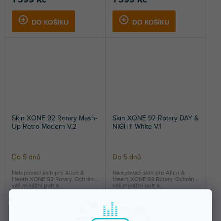
1 399 Kč
1 399 Kč
DO KOŠÍKU
DO KOŠÍKU
Skin XONE 92 Rotary Mash-
Skin XONE 92 Rotary DAY &
Up Retro Modern V.2
NIGHT White V.1
Do 5 dnů
Do 5 dnů
Nalepovací skin pro Allen &
Nalepovací skin pro Allen &
Heath XONE:92 Rotary. Ochrání
Heath XONE:92 Rotary. Ochrání
váš mixážní pult a...
váš mixážní pult a...
1 399 Kč
1 399 Kč