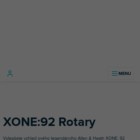
Přejít
na
obsah
DJ
DJ
XONE:
Domů
technika
Příslušenství
Polepy
mixážní
Allen &
Rotary
pro DJe
pulty
Heath
XONE:92 Rotary
Vylepšete vzhled svého legendárního
Allen & Heath
XONE: 92