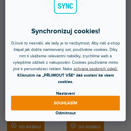
DO KOŠÍKU
DO KOŠÍKU
Synchronizuj cookies!
DJové to nesnáší, ale tady je to nezbytnost. Aby náš e-shop
šlapal jak dobře namixovaný set, používáme cookies. Díky
nim ti ukážeme relevantní nabídky, zrychlíme web a
Skin XONE 92 Rotary DAY &
Skin XONE 92 Rotary DAY &
vylepšíme zážitek z nakupování. Cookies používáme mimo
NIGHT White V.2
NIGHT Black V.1
jiné k personalizaci reklam. Naše
ochrana osobních údajů.
Kliknutím na „PŘIJMOUT VŠE“ dáš svolení ke všem
cookies.
Do 5 dnů
Do 5 dnů
Nastavení
Nalepovací skin pro Allen &
Nalepovací skin pro Allen &
Heath XONE:92 Rotary. Ochrání
Heath XONE:92 Rotary. Ochrání
váš mixážní pult a...
váš mixážní pult a...
SOUHLASÍM
Odmítnout
1 399 Kč
1 399 Kč
DO KOŠÍKU
DO KOŠÍKU