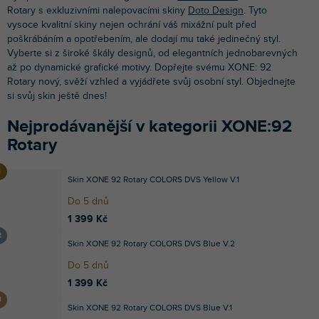
Rotary s exkluzivními nalepovacími skiny
Doto Design
. Tyto
vysoce kvalitní skiny nejen ochrání váš mixážní pult před
poškrábáním a opotřebením, ale dodají mu také jedinečný styl.
Vyberte si z široké škály designů, od elegantních jednobarevných
až po dynamické grafické motivy. Dopřejte svému XONE: 92
Rotary nový, svěží vzhled a vyjádřete svůj osobní styl. Objednejte
si svůj skin ještě dnes!
Nejprodávanější v kategorii XONE:92
Rotary
Skin XONE 92 Rotary COLORS DVS Yellow V.1
Do 5 dnů
1 399 Kč
Skin XONE 92 Rotary COLORS DVS Blue V.2
Do 5 dnů
1 399 Kč
Skin XONE 92 Rotary COLORS DVS Blue V.1