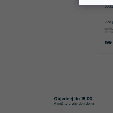
Lock
Více 
Zámky
chrom
199
Objednej do 15:00
A máš to druhý den doma