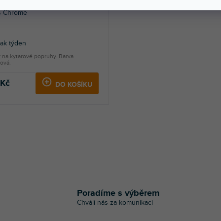
s Chrome
jak týden
 na kytarové popruhy. Barva
ová.
 Kč
DO KOŠÍKU
O
v
l
á
Poradíme s výběrem
d
Chválí nás za komunikaci
a
c