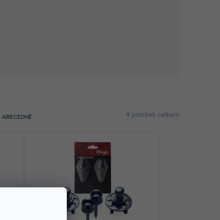
4
položek celkem
ABECEDNĚ