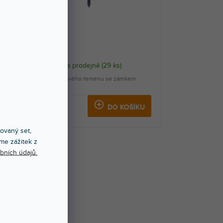
SLEVA
SSL1 BK
Skladem na prodejně
(
29 ks
)
Úchyt kytarového řemenu se zámkem.
Barva černá.
199 Kč
KU
DO KOŠÍKU
xovaný set,
me zážitek z
bních údajů.