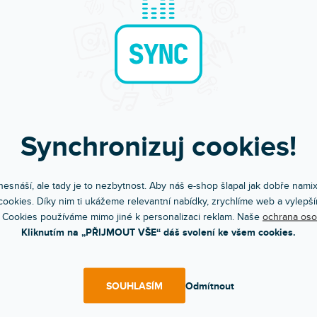
SLEVA
ZONNÍ VÝPRODEJ
🔥 SEZONNÍ VÝPRODEJ
 CR
SSL1 GD
dem na prodejně
(
27 ks
)
Skladem na prodejně
(
26 ks
)
 kytarového řemenu se zámkem.
Úchyt kytarového řemenu se zámkem.
stříbrná.
Barva zlatá.
Synchronizuj cookies!
 Kč
149 Kč
DO KOŠÍKU
DO KOŠÍ
esnáší, ale tady je to nezbytnost. Aby náš e-shop šlapal jak dobře nami
ookies. Díky nim ti ukážeme relevantní nabídky, zrychlíme web a vylepší
 Cookies používáme mimo jiné k personalizaci reklam. Naše
ochrana oso
Kliknutím na „PŘIJMOUT VŠE“ dáš svolení ke všem cookies.
SOUHLASÍM
Odmítnout