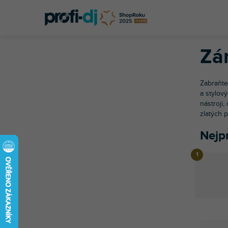
P
Přejít
o
na
s
obsah
Domů
Hu
t
r
Zá
a
n
n
Zabraňte
í
a stylov
nástroji,
p
zlatých 
a
n
Nejp
e
l
V