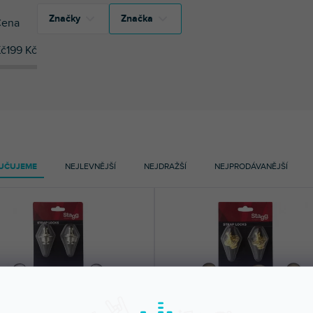
Značky
Značka
ena
č
199
Kč
1
Razzor
1
Razzor
3
Stagg
3
Stagg
UČUJEME
NEJLEVNĚJŠÍ
NEJDRAŽŠÍ
NEJPRODÁVANĚJŠÍ