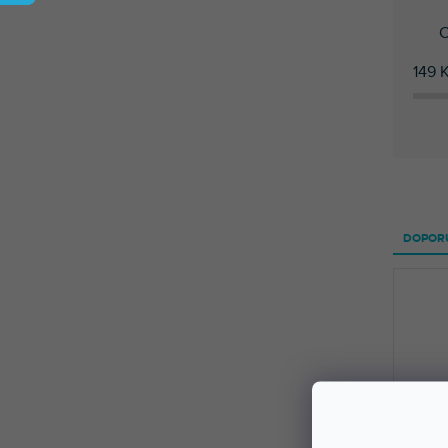
ý
p
C
i
s
149
K
p
r
o
d
u
k
Ř
t
a
DOPOR
ů
z
e
n
í
p
r
o
d
u