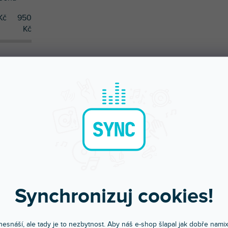
Kč
950
Kč
UČUJEME
NEJLEVNĚJŠÍ
NEJDRAŽŠÍ
NEJPRODÁVANĚJŠÍ
Synchronizuj cookies!
esnáší, ale tady je to nezbytnost. Aby náš e-shop šlapal jak dobře nami