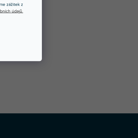
me zážitek z
bních údajů.