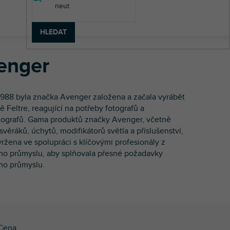
HLEDAT
enger
1988 byla značka Avenger založena a začala vyrábět
 Feltre, reagující na potřeby fotografů a
ografů. Gama produktů značky Avenger, včetně
 svěráků, úchytů, modifikátorů světla a příslušenství,
vržena ve spolupráci s klíčovými profesionály z
ho průmyslu, aby splňovala přesné požadavky
ho průmyslu.
Cena