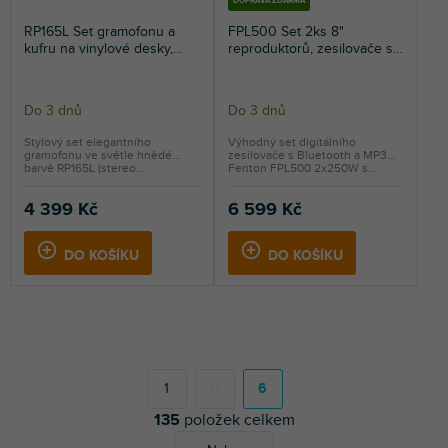
DOPRAVA ZDARMA
RP165L Set gramofonu a
FPL500 Set 2ks 8"
kufru na vinylové desky,
reproduktorů, zesilovače s
světlý vzhled dřeva
Bluetooth, MP3 a kabelu,
500W
Do 3 dnů
Do 3 dnů
Stylový set elegantního
Výhodný set digitálního
gramofonu ve světle hnědé
zesilovače s Bluetooth a MP3
barvě RP165L (stereo...
Fenton FPL500 2x250W s...
4 399 Kč
6 599 Kč
DO KOŠÍKU
DO KOŠÍKU
S
t
r
1
6
á
O
135
položek celkem
n
v
k