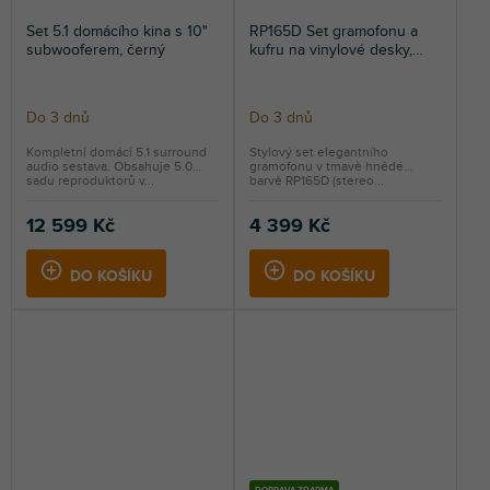
Set 5.1 domácího kina s 10"
RP165D Set gramofonu a
subwooferem, černý
kufru na vinylové desky,
tmavý vzhled dřeva
Do 3 dnů
Do 3 dnů
Kompletní domácí 5.1 surround
Stylový set elegantního
audio sestava. Obsahuje 5.0
gramofonu v tmavě hnědé
sadu reproduktorů v...
barvě RP165D (stereo...
12 599 Kč
4 399 Kč
DO KOŠÍKU
DO KOŠÍKU