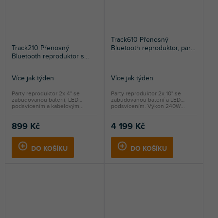
Track610 Přenosný
Track210 Přenosný
Bluetooth reproduktor, party
Bluetooth reproduktor s
reproduktor s mikrofonem,
LED osvětlením a dobíjecí
baterií a světelnými efekty,
baterií, 100W
240W
Více jak týden
Více jak týden
Průměrné
hodnocení
Party reproduktor 2x 4" se
Party reproduktor 2x 10" se
zabudovanou baterií, LED
zabudovanou baterií a LED
produktu
podsvícením a kabelovým...
podsvícením. Výkon 240W...
je
5,0
899 Kč
4 199 Kč
z
5
DO KOŠÍKU
DO KOŠÍKU
hvězdiček.