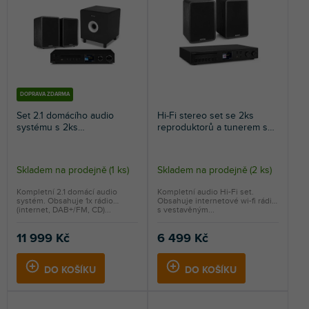
í
p
NEJPRODÁVANĚJŠÍ
r
o
ABECEDNĚ
d
u
k
DOPRAVA ZDARMA
t
Set 2.1 domácího audio
Hi-Fi stereo set se 2ks
ů
systému s 2ks
reproduktorů a tunerem s
reproduktorů, rádiem
Bluetooth, DAB+, FM a
(Bluetooth, DAB+, FM) a
internetovým rádiem, 200W
subwooferem, 200W
Skladem na prodejně
(
1 ks
)
Skladem na prodejně
(
2 ks
)
Kompletní 2.1 domácí audio
Kompletní audio Hi-Fi set.
systém. Obsahuje 1x rádio
Obsahuje internetové wi-fi rádio
(internet, DAB+/FM, CD)...
s vestavěným...
11 999 Kč
6 499 Kč
DO KOŠÍKU
DO KOŠÍKU