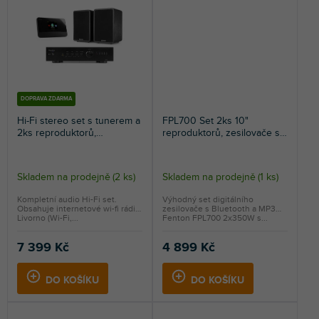
DOPRAVA ZDARMA
Hi-Fi stereo set s tunerem a
FPL700 Set 2ks 10"
2ks reproduktorů,
reproduktorů, zesilovače s
Bluetooth, DAB+, FM a
Bluetooth, MP3 a kabelu,
internetovým rádiem
700W
Skladem na prodejně
(
2 ks
)
Skladem na prodejně
(
1 ks
)
Kompletní audio Hi-Fi set.
Výhodný set digitálního
Obsahuje internetové wi-fi rádio
zesilovače s Bluetooth a MP3
Livorno (Wi-Fi,...
Fenton FPL700 2x350W s...
7 399 Kč
4 899 Kč
DO KOŠÍKU
DO KOŠÍKU