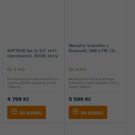
Memphis Gramofon s
SHF700B Set 2x 6,5" Hi-Fi
Bluetooth, DAB a FM, CD,
reproduktorů, 400W, černý
kazetový a MP3 přehrávač,
tmavě hnědý
Do 3 dnů
Do 3 dnů
Průměrné
hodnocení
Pár sloupových reproduktorů o
Multifunkční stylový vintage
výkonu 200W. Osazené 2x 6,5
gramofon s přehrávačem CD a
produktu
”basový...
kazet, rádiem...
je
5,0
4 799 Kč
5 599 Kč
z
5
DO KOŠÍKU
DO KOŠÍKU
hvězdiček.