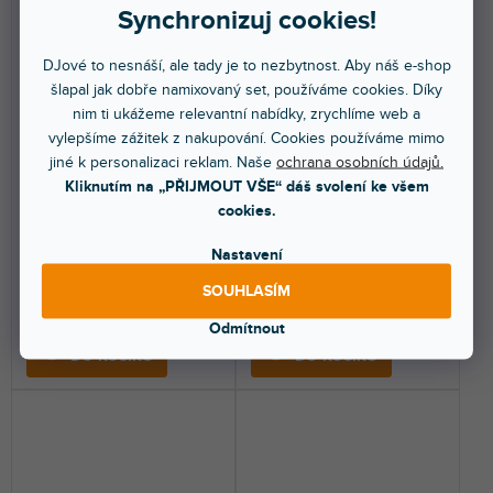
Synchronizuj cookies!
DJové to nesnáší, ale tady je to nezbytnost. Aby náš e-shop
šlapal jak dobře namixovaný set, používáme cookies. Díky
RP162B Hi-Fi retro gramofon
Memphis Gramofon s
nim ti ukážeme relevantní nabídky, zrychlíme web a
s Bluetooth
Bluetooth, DAB a FM, CD,
vylepšíme zážitek z nakupování. Cookies používáme mimo
přijímačem/vysílačem a
kazetový a MP3 přehrávač,
jiné k personalizaci reklam. Naše
ochrana osobních údajů.
reproduktory, černý
hnědý
Kliknutím na „PŘIJMOUT VŠE“ dáš svolení ke všem
Do 3 dnů
Do 3 dnů
cookies.
Vysoce kvalitní vintage
Multifunkční stylový vintage
gramofon s vestavěnými
gramofon s přehrávačem CD a
Nastavení
reproduktory. Bezdrátový...
kazet, rádiem...
SOUHLASÍM
3 199 Kč
5 599 Kč
Odmítnout
DO KOŠÍKU
DO KOŠÍKU