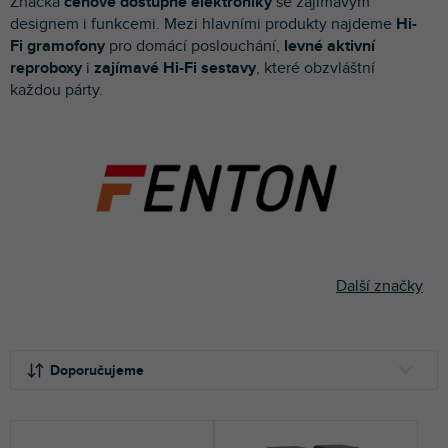
Značka
cenově dostupné elektroniky
se zajímavým
p
designem i funkcemi. Mezi hlavními produkty najdeme
Hi-
r
Fi gramofony
pro domácí poslouchání,
levné aktivní
o
reproboxy
i
zajímavé Hi-Fi sestavy
, které obzvláštní
d
každou párty.
u
k
t
ů
Další značky
Ř
a
Doporučujeme
z
e
NEJLEVNĚJŠÍ
n
NEJDRAŽŠÍ