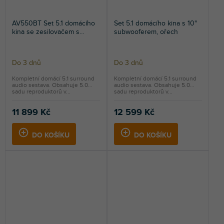
AV550BT Set 5.1 domácího
Set 5.1 domácího kina s 10"
kina se zesilovačem s
subwooferem, ořech
Bluetooth, surround
reproduktory a
subwooferem, černý
Do 3 dnů
Do 3 dnů
Kompletní domácí 5.1 surround
Kompletní domácí 5.1 surround
audio sestava. Obsahuje 5.0
audio sestava. Obsahuje 5.0
sadu reproduktorů v...
sadu reproduktorů v...
11 899 Kč
12 599 Kč
DO KOŠÍKU
DO KOŠÍKU