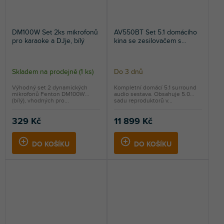
DM100W Set 2ks mikrofonů
AV550BT Set 5.1 domácího
pro karaoke a DJje, bílý
kina se zesilovačem s
Bluetooth, surround
reproduktory a
subwooferem, ořechový
Skladem na prodejně
(
1 ks
)
Do 3 dnů
Výhodný set 2 dynamických
Kompletní domácí 5.1 surround
mikrofonů Fenton DM100W
audio sestava. Obsahuje 5.0
(bílý), vhodných pro...
sadu reproduktorů v...
329 Kč
11 899 Kč
DO KOŠÍKU
DO KOŠÍKU