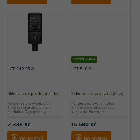
hvězdiček.
DOPRAVA ZDARMA
LCT 240 PRO
LCT 540 S
Skladem na prodejně
(
2 ks
)
Skladem na prodejně
(
3 ks
)
Kondenzátorový mikrofon.
Kondenzátorový mikrofon.
Směrová charakteristika:
Směrová charakteristika:
Kardioida. Tyto modely...
Kardioida. Frekvenční...
2 338 Kč
15 590 Kč
DO KOŠÍKU
DO KOŠÍKU