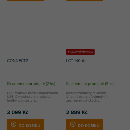
🔥 SEZONNÍ VÝPRODEJ
CONNECT2
LCT 140 Air
Skladem na prodejně
(
2 ks
)
Skladem na prodejně
(
2 ks
)
USB zvuková karta s konektorem
Kondenzátorový mikrofon.
USB-C vhodná pro produkci
Vhodný pro profesionální
hudby, podcasty a...
záznam akustických...
3 099 Kč
2 889 Kč
DO KOŠÍKU
DO KOŠÍKU