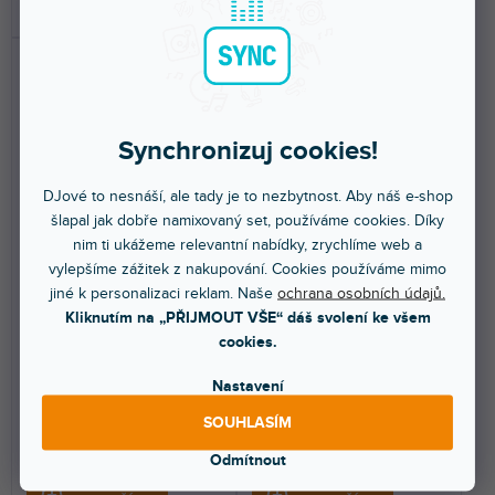
DO KOŠÍKU
DO KOŠÍKU
Synchronizuj cookies!
DJové to nesnáší, ale tady je to nezbytnost. Aby náš e-shop
šlapal jak dobře namixovaný set, používáme cookies. Díky
DOPRAVA ZDARMA
nim ti ukážeme relevantní nabídky, zrychlíme web a
MTP 350 CM
RAY
vylepšíme zážitek z nakupování. Cookies používáme mimo
jiné k personalizaci reklam. Naše
ochrana osobních údajů.
Kliknutím na „PŘIJMOUT VŠE“ dáš svolení ke všem
cookies.
Skladem na prodejně
(
1 ks
)
Skladem na prodejně
(
1 ks
)
Kondenzátorový mikrofon
Kondenzátorový mikrofon s
Nastavení
vhodný pro vokály a akustické
funkcí AURA, vhodný pro
nástroje. Směrová...
streamování a podcasty.
SOUHLASÍM
3 330 Kč
7 990 Kč
Odmítnout