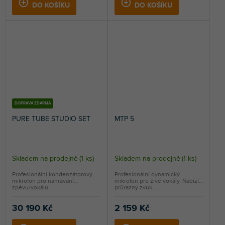
DO KOŠÍKU
DO KOŠÍKU
DOPRAVA ZDARMA
PURE TUBE STUDIO SET
MTP 5
Skladem na prodejně
(
1 ks
)
Skladem na prodejně
(
1 ks
)
Profesionální kondenzátorový
Profesionální dynamický
mikrofon pro nahrávání
mikrofon pro živé vokály. Nabízí
zpěvu/vokálu.
průrazný zvuk,...
30 190 Kč
2 159 Kč