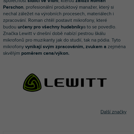
Společnost
sídlící ve Vídni
, kterou
založil Roman
p
Perschon
, profesionální produktový manažer, který si
r
nechal záležet na výrobních procesech, materiálech i
o
zpracování. Roman chtěl postavit mikrofony, které
d
budou
určeny pro všechny hudebníky
a to se povedlo.
u
Značka Lewitt v dnešní době nabízí pestrou škálu
k
mikrofonů pro muzikanty jak do studií, tak na pódia. Tyto
t
mikrofony
vynikají svým zpracováním, zvukem a
zejména
ů
skvělým
poměrem cena/výkon.
Další značky
Ř