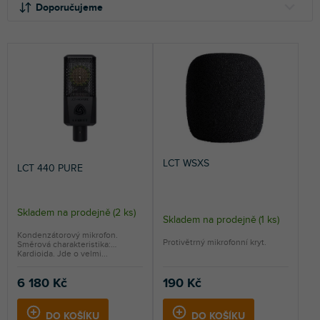
a
Doporučujeme
z
e
NEJLEVNĚJŠÍ
n
NEJDRAŽŠÍ
í
p
NEJPRODÁVANĚJŠÍ
r
o
ABECEDNĚ
d
u
k
LCT WSXS
LCT 440 PURE
t
ů
Skladem na prodejně
(
2 ks
)
Průměrné
Skladem na prodejně
(
1 ks
)
hodnocení
Kondenzátorový mikrofon.
Protivětrný mikrofonní kryt.
Směrová charakteristika:
produktu
Kardioida. Jde o velmi...
je
5,0
6 180 Kč
190 Kč
z
5
DO KOŠÍKU
DO KOŠÍKU