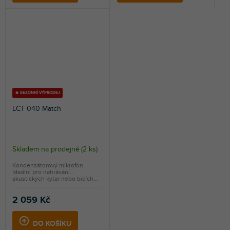
🔥 SEZONNÍ VÝPRODEJ
LCT 040 Match
Skladem na prodejně
(
2 ks
)
Kondenzátorový mikrofon.
Ideální pro nahrávání
akustických kytar nebo bicích...
2 059 Kč
DO KOŠÍKU