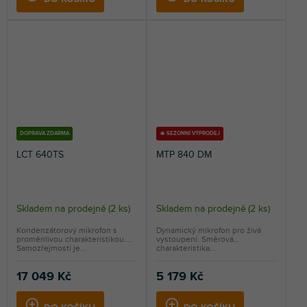
hvězdiček.
DOPRAVA ZDARMA
🔥 SEZONNÍ VÝPRODEJ
LCT 640TS
MTP 840 DM
Skladem na prodejně
(
2 ks
)
Skladem na prodejně
(
2 ks
)
Kondenzátorový mikrofon s
Dynamický mikrofon pro živá
proměnlivou charakteristikou.
vystoupení. Směrová
Samozřejmostí je...
charakteristika...
17 049 Kč
5 179 Kč