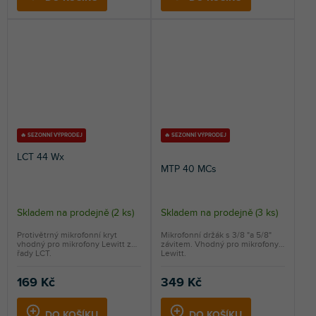
🔥 SEZONNÍ VÝPRODEJ
🔥 SEZONNÍ VÝPRODEJ
LCT 44 Wx
MTP 40 MCs
Skladem na prodejně
(
2 ks
)
Skladem na prodejně
(
3 ks
)
Průměrné
hodnocení
Protivětrný mikrofonní kryt
Mikrofonní držák s 3/8 "a 5/8"
vhodný pro mikrofony Lewitt z
závitem. Vhodný pro mikrofony
produktu
řady LCT.
Lewitt.
je
5,0
169 Kč
349 Kč
z
5
DO KOŠÍKU
DO KOŠÍKU