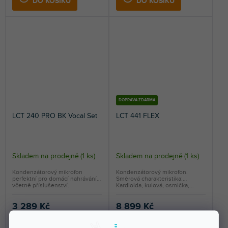
DO KOŠÍKU
DO KOŠÍKU
DOPRAVA ZDARMA
LCT 240 PRO BK Vocal Set
LCT 441 FLEX
Skladem na prodejně
(
1 ks
)
Skladem na prodejně
(
1 ks
)
Kondenzátorový mikrofon
Kondenzátorový mikrofon.
perfektní pro domácí nahrávání
Směrová charakteristika:
včetně příslušenství.
Kardioida, kulová, osmička,...
3 289 Kč
8 899 Kč