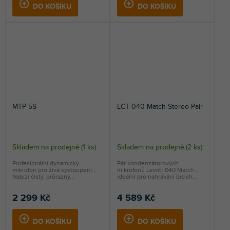
DO KOŠÍKU
DO KOŠÍKU
MTP 5S
LCT 040 Match Stereo Pair
Skladem na prodejně
(
1 ks
)
Skladem na prodejně
(
2 ks
)
Profesionální dynamický
Pár kondenzátorových
mikrofon pro živá vystoupení.
mikrofonů Lewitt 040 Match
Nabízí čistý, průrazný...
ideální pro nahrávání bicích...
2 299 Kč
4 589 Kč
DO KOŠÍKU
DO KOŠÍKU