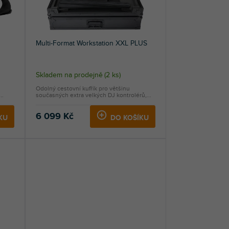
Multi-Format Workstation XXL PLUS
Skladem na prodejně
(
2 ks
)
Odolný cestovní kufřík pro většinu
..
současných extra velkých DJ kontrolérů,...
6 099 Kč
KU
DO KOŠÍKU