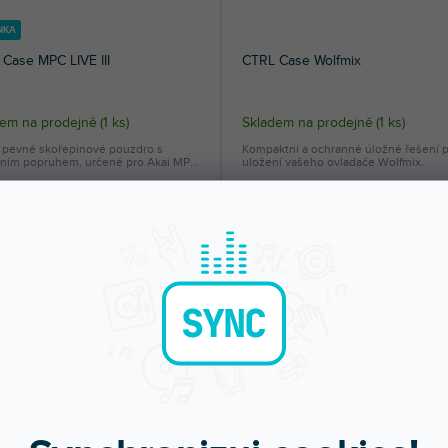
NKA
Case MPC LIVE III
CTRL Case Wolfmix
dem na prodejně
(
1 ks
)
Skladem na prodejně
(
1 ks
)
 pevné skořepinové pouzdro s
Kompaktní a ochranné úložné řešení 
ním popruhem, určené pro Akai MPC
uložení vašeho ovladače Wolfmix.
99 Kč
979 Kč
DO KOŠÍKU
DO KOŠÍ