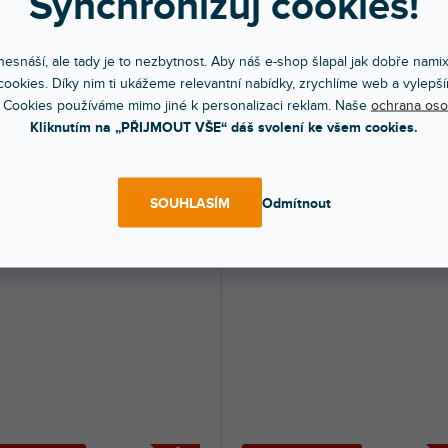
Synchronizuj cookies!
SLEVA
ZONNÍ VÝPRODEJ
🔥 SEZONNÍ VÝPRODEJ
 CASE DDJ-REV1
Solid Blaze Pack 80
esnáší, ale tady je to nezbytnost. Aby náš e-shop šlapal jak dobře nami
ookies. Díky nim ti ukážeme relevantní nabídky, zrychlíme web a vylepší
 Cookies používáme mimo jiné k personalizaci reklam. Naše
ochrana oso
dem na prodejně
(
2 ks
)
Skladem na prodejně
(
1 ks
)
Kliknutím na „PŘIJMOUT VŠE“ dáš svolení ke všem cookies.
 lehké a kompaktní pouzdro s pevnou
Jednodenním batohem navrženým s
pinou vhodné pro Pioneer DDJ-REV1.
minimalistickým půdorysem, který poj
 Kč
3 399 Kč
DO KOŠÍKU
DO KOŠÍ
SOUHLASÍM
Odmítnout