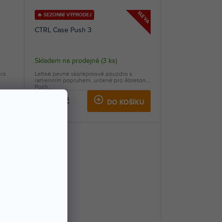
SLEVA
🔥 SEZONNÍ VÝPRODEJ
CTRL Case Push 3
Skladem na prodejně
(
3 ks
)
pro
Lehké pevné skořepinové pouzdro s
ramenním popruhem, určené pro Ableton
Push...
1 599 Kč
KU
DO KOŠÍKU