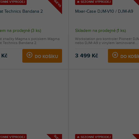
SLEVA
ZONNÍ VÝPRODEJ
🔥 SEZONNÍ VÝPRODEJ
at Technics Bandana 2
Mixer-Case DJM-V10 / DJM-A9
dem na prodejně
(
3 ks
)
Skladem na prodejně
(
1 ks
)
at značky Magma s potiskem Magma
Workstation pro kontroler Pioneer DJ
at Technics Bandana 2.
nebo DJM-A9 z vinylem laminované...
 Kč
3 499 Kč
DO KOŠÍKU
DO KOŠÍ
SLEVA
ZONNÍ VÝPRODEJ
🔥 SEZONNÍ VÝPRODEJ