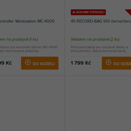
🔥 SEZONNÍ VÝPRODEJ
ntroller Workstation MC-4000
45 RECORD-BAG 100 černo/červ
dem na prodejně
(
1 ks
)
Skladem na prodejně
(
2 ks
)
tation pro kontroler Denon MC-4000
Přenosná taška pro vinylové desky a
lem laminované překližky.
příslušenství. Barva černo/červená.
99 Kč
1 799 Kč
DO KOŠÍKU
DO KOŠÍ