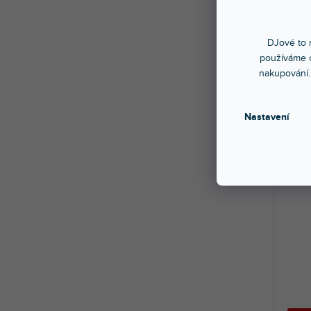
🔥 SE
CTRL
DJové to n
používáme c
nakupování.
Skla
Super
skoře
Nastavení
969