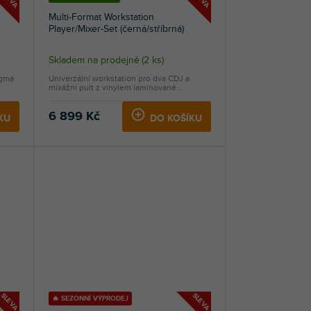
Multi-Format Workstation
Player/Mixer-Set (černá/stříbrná)
Skladem na prodejně
(
2 ks
)
agma
Univerzální workstation pro dva CDJ a
mixážní pult z vinylem laminované...
6 899 Kč
KU
DO KOŠÍKU
SLEVA
SLEVA
🔥 SEZONNÍ VÝPRODEJ