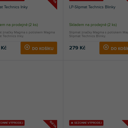
at Technics Inky
LP-Slipmat Technics Blinky
dem na prodejně
(
2 ks
)
Skladem na prodejně
(
2 ks
)
at značky Magma s potiskem Magma
Slipmat značky Magma s potiskem M
t Technics Inky.
Slipmat Technics Blinky.
 Kč
279 Kč
DO KOŠÍKU
DO KOŠÍ
SLEVA
ZONNÍ VÝPRODEJ
🔥 SEZONNÍ VÝPRODEJ