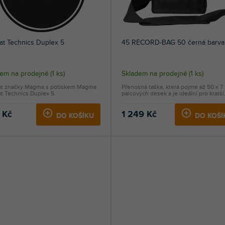
at Technics Duplex 5
45 RECORD-BAG 50 černá barva
dem na prodejně
(
1 ks
)
Skladem na prodejně
(
1 ks
)
at značky Magma s potiskem Magma
Přenosná taška, která pojme až 50 x 7
t Technics Duplex 5.
palcových desek a je ideální pro kratší.
 Kč
1 249 Kč
DO KOŠÍKU
DO KOŠÍ