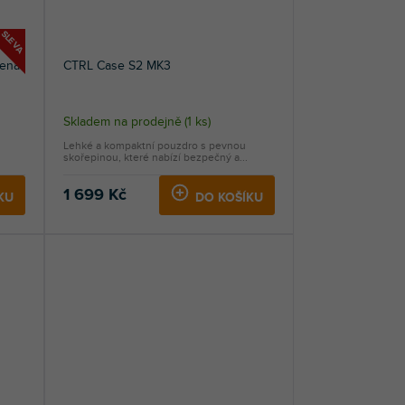
SLEVA
ená
CTRL Case S2 MK3
Skladem na prodejně
(
1 ks
)
Lehké a kompaktní pouzdro s pevnou
skořepinou, které nabízí bezpečný a...
1 699 Kč
KU
DO KOŠÍKU