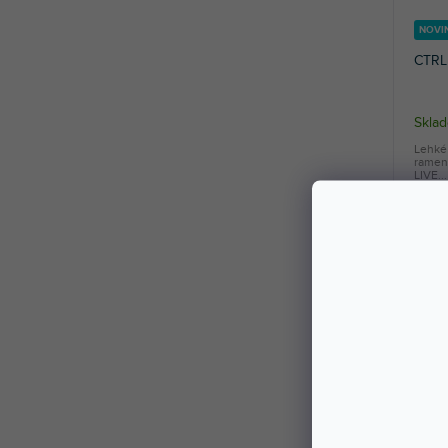
NOVI
CTRL 
Skla
Lehké
ramen
LIVE...
2 1