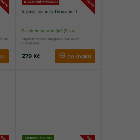
SLEVA
SLEVA
🔥 SEZONNÍ VÝPRODEJ
Slipmat Technics Headshell 1
Skladem na prodejně
(
2 ks
)
M-V10
Slipmat značky Magma s potiskem
Headshell.
279 Kč
KU
DO KOŠÍKU
SLEVA
SLEVA
DOPRAVA ZDARMA