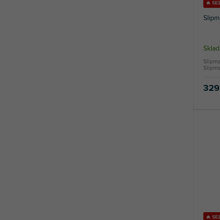
🔥 SE
Slipm
Skla
Slipm
Slipm
329
🔥 SE