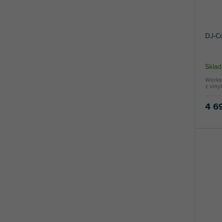
DJ-Co
Skla
Works
z viny
4 6