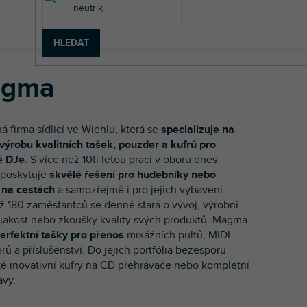
HLEDAT
gma
 firma sídlicí ve Wiehlu, která se
specializuje na
 výrobu kvalitních tašek, pouzder a kufrů pro
é DJe
. S více než 10ti letou prací v oboru dnes
poskytuje
skvělé řešení pro hudebníky nebo
 na cestách
a samozřejmě i pro jejich vybavení.
ž 180 zaměstantců se denně stará o vývoj, výrobní
 jakost nebo zkoušky kvality svých produktů. Magma
erfektní tašky pro přenos
mixážních pultů, MIDI
rů a příslušenství. Do jejich portfólia bezesporu
aké inovativní kufry na CD přehrávače nebo kompletní
avy.