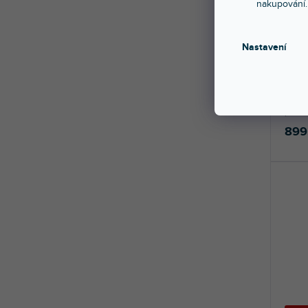
nakupování.
🔥 SE
Podp
Nastavení
Skla
Obsah
mikro
převod
899