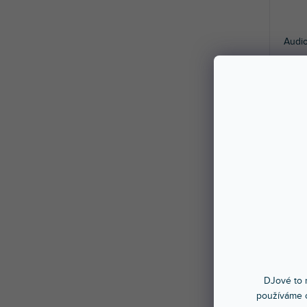
Audi
Skla
Boom pole dr
kabel
1 4
DJové to n
používáme c