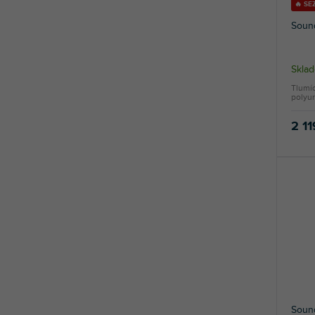
🔥 SE
Soun
Skla
Tlumíc
polyur
2 11
Soun