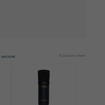
15
položek celkem
ABECEDNĚ