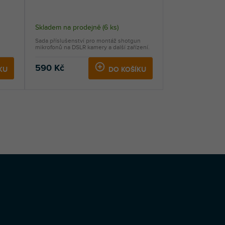
Skladem na prodejně
(
6 ks
)
Sada příslušenství pro montáž shotgun
mikrofonů na DSLR kamery a další zařízení.
590 Kč
KU
DO KOŠÍKU