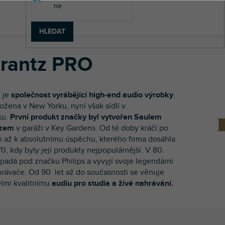
HLEDAT
rantz PRO
 je
společnost vyrábějící high-end audio výrobky
.
ložena v New Yorku, nyní však sídlí v
ku.
První produkt značky byl vytvořen Saulem
tzem
v garáži v Key Gardens. Od té doby kráčí po
h až k absolutnímu úspěchu, kterého firma dosáhla
0, kdy byly její produkty nejpopulárnější. V 80.
spadá pod značku Philips a vyvyjí svoje legendární
rávače. Od 90. let až do současnosti se věnuje
elmi kvalitnímu
audiu pro studia a živé nahrávání.