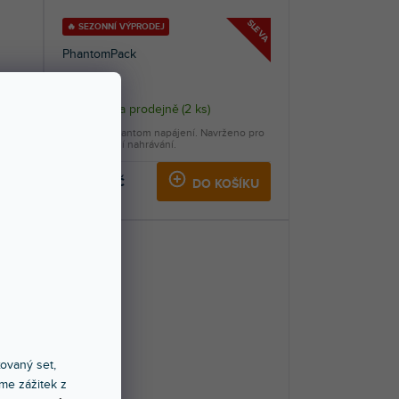
SLEVA
🔥 SEZONNÍ VÝPRODEJ
PhantomPack
Skladem na prodejně
(
2 ks
)
 pro
Zdroj pro phantom napájení. Navrženo pro
profesionální nahrávání.
1 699 Kč
KU
DO KOŠÍKU
xovaný set,
me zážitek z