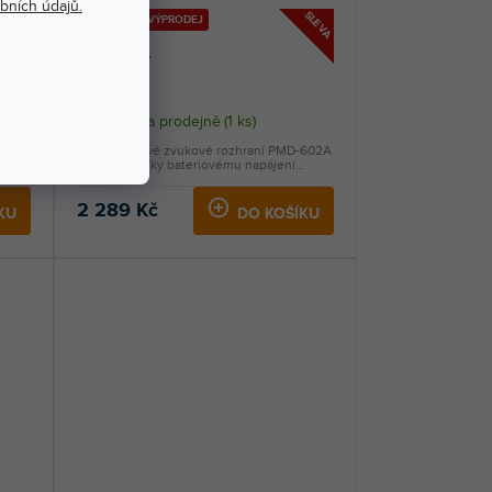
bních údajů.
SLEVA
SLEVA
🔥 SEZONNÍ VÝPRODEJ
PMD-602A
Skladem na prodejně
(
1 ks
)
Dvoukanálové zvukové rozhraní PMD-602A
ro...
umožňuje díky bateriovému napájení...
2 289 Kč
KU
DO KOŠÍKU