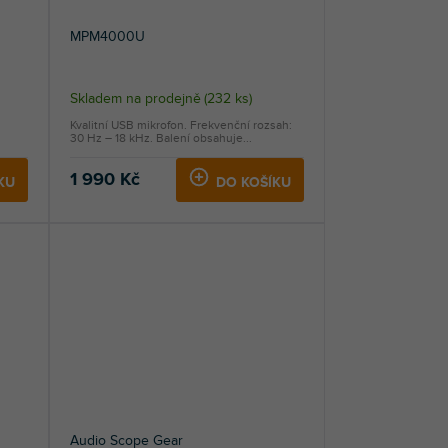
MPM4000U
Skladem na prodejně
(
232 ks
)
Kvalitní USB mikrofon. Frekvenční rozsah:
30 Hz – 18 kHz. Balení obsahuje...
1 990 Kč
KU
DO KOŠÍKU
Audio Scope Gear