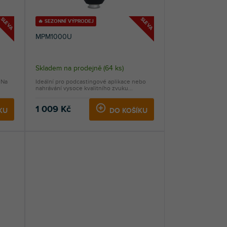
SLEVA
SLEVA
🔥 SEZONNÍ VÝPRODEJ
MPM1000U
Skladem na prodejně
(
64 ks
)
 Na
Ideální pro podcastingové aplikace nebo
nahrávání vysoce kvalitního zvuku...
1 009 Kč
KU
DO KOŠÍKU