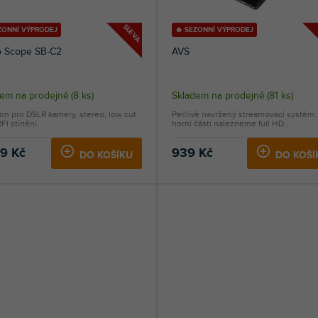
SLEVA
ZONNÍ VÝPRODEJ
🔥 SEZONNÍ VÝPRODEJ
o Scope SB-C2
AVS
dem na prodejně
(
8 ks
)
Skladem na prodejně
(
81 ks
)
on pro DSLR kamery, stereo, low cut
Pečlivě navržený streamovací systém.
 RFI stínění.
horní části nalezneme full HD...
99 Kč
939 Kč
DO KOŠÍKU
DO KOŠÍ