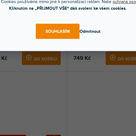
 Cookies používáme mimo jiné k personalizaci reklam. Naše
ochrana oso
SLEVA
ZONNÍ VÝPRODEJ
🔥 SEZONNÍ VÝPRODEJ
Kliknutím na „PŘIJMOUT VŠE“ dáš svolení ke všem cookies.
ack 1
Umpire
SOUHLASÍM
Odmítnout
dem na prodejně
(
224 ks
)
Skladem na prodejně
(
172 ks
)
uje špičkový kondezátorový
Stolní kondenzátorový mikrofon s
fon s integrovaným USB
integrovaným USB rozhraním. Ideální p
níkem. Plně...
 Kč
749 Kč
DO KOŠÍKU
DO KOŠÍ