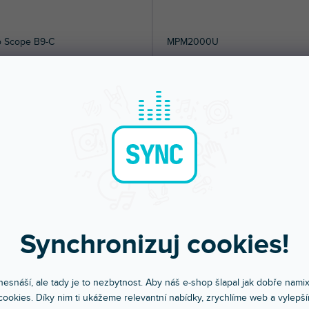
o Scope B9-C
MPM2000U
dem na prodejně
(
2 ks
)
Skladem na prodejně
(
20 ks
)
žák s integrovaným XLR
USB Kondenzátorový mikrofon vhodný
em. Délka 274cm, 4 sekce.
domácí nahrávací studia, tvůrce...
90 Kč
1 890 Kč
DO KOŠÍKU
DO KOŠÍ
Synchronizuj cookies!
esnáší, ale tady je to nezbytnost. Aby náš e-shop šlapal jak dobře nami
ookies. Díky nim ti ukážeme relevantní nabídky, zrychlíme web a vylepší