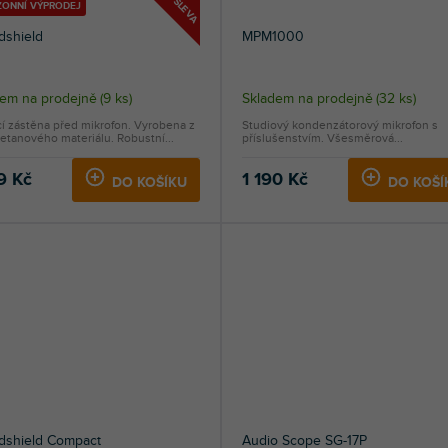
SLEVA
ZONNÍ VÝPRODEJ
dshield
MPM1000
dem na prodejně
(
9 ks
)
Skladem na prodejně
(
32 ks
)
í zástěna před mikrofon. Vyrobena z
Studiový kondenzátorový mikrofon s
etanového materiálu. Robustní...
příslušenstvím. Všesměrová...
9 Kč
1 190 Kč
DO KOŠÍKU
DO KOŠÍ
dshield Compact
Audio Scope SG-17P