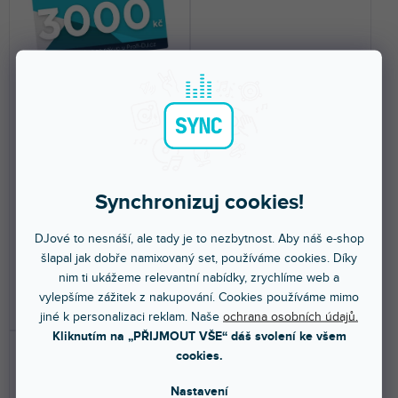
Dárkový poukaz v hodnotě
Polštář XDJ (70 × 39 cm)
3000 Kč
Skladem na prodejně
(
12 ks
)
Skladem na prodejně
(
22 ks
)
Synchronizuj cookies!
Dárkový poukaz na nákup zboží
Ručně vyráběný polštář s
v hodnotě 3000 Kč. Vztahuje se
motivem XDJ-AZ.
na celý...
DJové to nesnáší, ale tady je to nezbytnost. Aby náš e-shop
šlapal jak dobře namixovaný set, používáme cookies. Díky
3 000 Kč
1 290 Kč
nim ti ukážeme relevantní nabídky, zrychlíme web a
vylepšíme zážitek z nakupování. Cookies používáme mimo
DO KOŠÍKU
DO KOŠÍKU
jiné k personalizaci reklam. Naše
ochrana osobních údajů.
Kliknutím na „PŘIJMOUT VŠE“ dáš svolení ke všem
cookies.
Nastavení