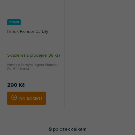
NOVINKA
Hrnek Pioneer DJ bílý
Skladem na prodejně
(
38 ks
)
Hrnek s černým logem Pioneer
DJ. Bílá barva.
290 Kč
DO KOŠÍKU
9
položek celkem
O