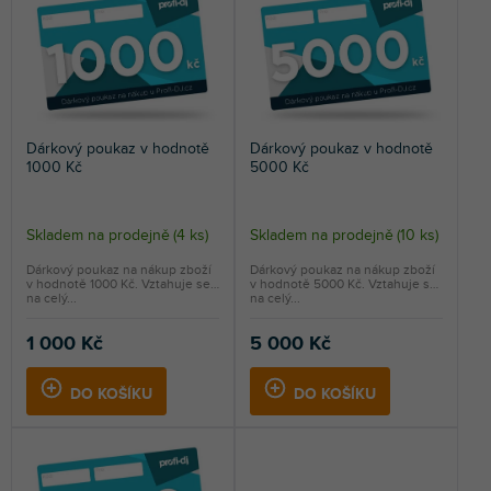
í
p
NEJPRODÁVANĚJŠÍ
r
o
ABECEDNĚ
d
u
Dárkový poukaz v hodnotě
Dárkový poukaz v hodnotě
k
1000 Kč
5000 Kč
t
ů
Skladem na prodejně
(
4 ks
)
Skladem na prodejně
(
10 ks
)
Dárkový poukaz na nákup zboží
Dárkový poukaz na nákup zboží
v hodnotě 1000 Kč. Vztahuje se
v hodnotě 5000 Kč. Vztahuje se
na celý...
na celý...
1 000 Kč
5 000 Kč
DO KOŠÍKU
DO KOŠÍKU