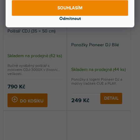
SOUHLASÍM
Odmítnout
Polštář CDJ (35 × 50 cm)
Ponožky Pioneer DJ Bílé
Skladem na prodejně
(
42 ks
)
Ručně vyráběný polštář s
Skladem na prodejně
(
44 ks
)
motivem CDJ-3000X v životní
velikosti.
Ponožky s logem Pioneer DJ a
motivy tlačítek CUE a PLAY.
790 Kč
DETAIL
249 Kč
DO KOŠÍKU