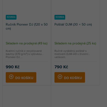
NOVINKA
NOVINKA
Ručník Pioneer DJ (120 x 50
Polštář DJM (30 × 50 cm)
cm)
Skladem na prodejně
(
49 ks
)
Skladem na prodejně
(
25 ks
)
Kvalitní ručník z recyklované
Ručně vyráběný polštář s
bavlny (370 g/m²) s výšivkou
motivem DJM-A9 v životní
Pioneer DJ....
velikosti.
990 Kč
790 Kč
DO KOŠÍKU
DO KOŠÍKU