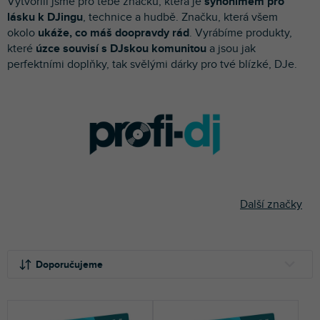
Vytvořili jsme pro tebe značku, která je
synonimem pro
p
lásku k DJingu
, technice a hudbě. Značku, která všem
r
okolo
ukáže, co máš doopravdy rád
. Vyrábíme produkty,
o
které
úzce souvisí s DJskou komunitou
a jsou jak
d
perfektními doplňky, tak svělými dárky pro tvé blízké, DJe.
u
k
t
ů
Další značky
Ř
a
Doporučujeme
z
e
NEJLEVNĚJŠÍ
n
NEJDRAŽŠÍ