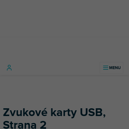
Přejít
na
obsah
Studio
Zvukové
Zvukové karty
Domů
technika
karty
USB
Zvukové karty USB
,
Strana 2