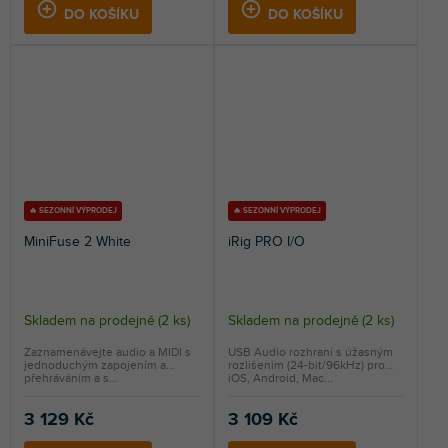
5
DO KOŠÍKU
DO KOŠÍKU
hvězdiček.
🔥 SEZONNÍ VÝPRODEJ
🔥 SEZONNÍ VÝPRODEJ
MiniFuse 2 White
iRig PRO I/O
Skladem na prodejně
(
2 ks
)
Skladem na prodejně
(
2 ks
)
Zaznamenávejte audio a MIDI s
USB Audio rozhraní s úžasným
jednoduchým zapojením a
rozlišením (24-bit/96kHz) pro
přehráváním a s...
iOS, Android, Mac...
3 129 Kč
3 109 Kč