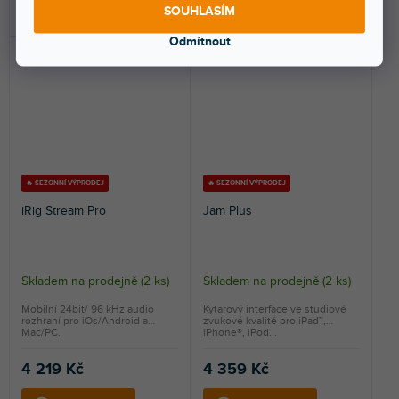
DO KOŠÍKU
DO KOŠÍKU
SOUHLASÍM
Odmítnout
🔥 SEZONNÍ VÝPRODEJ
🔥 SEZONNÍ VÝPRODEJ
iRig Stream Pro
Jam Plus
Skladem na prodejně
(
2 ks
)
Skladem na prodejně
(
2 ks
)
Mobilní 24bit/ 96 kHz audio
Kytarový interface ve studiové
rozhraní pro iOs/Android a
zvukové kvalitě pro iPad™,
Mac/PC.
iPhone®, iPod...
4 219 Kč
4 359 Kč