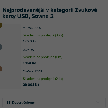
Nejprodávanější v kategorii Zvukové
karty USB, Strana 2
M-Track SOLO
Skladem na prodejně
(
3 ks
)
1 090 Kč
UGM 192
Skladem na prodejně
(
1 ks
)
1 160 Kč
Fireface UCX II
Skladem na prodejně
(
2 ks
)
29 093 Kč
Ř
V
a
ý
Doporučujeme
z
p