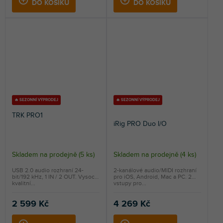
DO KOŠÍKU
DO KOŠÍKU
🔥 SEZONNÍ VÝPRODEJ
🔥 SEZONNÍ VÝPRODEJ
TRK PRO1
iRig PRO Duo I/O
Skladem na prodejně
(
5 ks
)
Skladem na prodejně
(
4 ks
)
Průměrné
hodnocení
USB 2.0 audio rozhraní 24-
2-kanálové audio/MIDI rozhraní
bit/192 kHz, 1 IN / 2 OUT. Vysoce
pro iOS, Android, Mac a PC. 2
produktu
kvalitní...
vstupy pro...
je
5,0
2 599 Kč
4 269 Kč
z
5