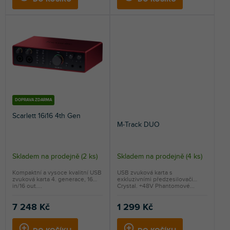
DOPRAVA ZDARMA
Scarlett 16i16 4th Gen
M-Track DUO
Skladem na prodejně
(
2 ks
)
Skladem na prodejně
(
4 ks
)
Průměrné
hodnocení
Kompaktní a vysoce kvalitní USB
USB zvuková karta s
zvuková karta 4. generace, 16
exkluzivními předzesilovači
produktu
in/16 out....
Crystal. +48V Phantomové...
je
5,0
7 248 Kč
1 299 Kč
z
5