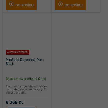
DO KOŠÍKU
DO KOŠÍKU
🔥 SEZONNÍ VÝPRODEJ
MiniFuse Recording Pack
Black
Skladem na prodejně
(
2 ks
)
Startovací plug-and-play balíček
pro hudebníky a producenty. Set
obsahuje USB...
6 269 Kč