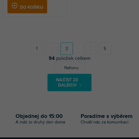
DO KOŠÍKU
S
t
r
1
2
5
á
94
položek celkem
n
k
O
Nahoru
o
v
v
l
á
NAČÍST 23
á
n
DALŠÍCH
d
í
a
c
í
p
Objednej do 15:00
Poradíme s výběrem
r
A máš to druhý den doma
Chválí nás za komunikaci
v
k
y