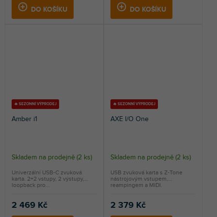
DO KOŠÍKU
DO KOŠÍKU
🔥 SEZONNÍ VÝPRODEJ
🔥 SEZONNÍ VÝPRODEJ
Amber i1
AXE I/O One
Skladem na prodejně
(
2 ks
)
Skladem na prodejně
(
2 ks
)
Univerzální USB-C zvuková
USB zvuková karta s Z-Tone
karta. 2+2 vstupy, 2 výstupy,
nástrojovým vstupem,
loopback pro...
reampingem a MIDI.
2 469 Kč
2 379 Kč