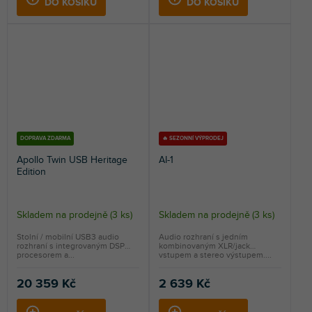
DO KOŠÍKU
DO KOŠÍKU
hvězdiček.
DOPRAVA ZDARMA
🔥 SEZONNÍ VÝPRODEJ
Apollo Twin USB Heritage
AI-1
Edition
Skladem na prodejně
(
3 ks
)
Skladem na prodejně
(
3 ks
)
Stolní / mobilní USB3 audio
Audio rozhraní s jedním
rozhraní s integrovaným DSP
kombinovaným XLR/jack
procesorem a...
vstupem a stereo výstupem....
20 359 Kč
2 639 Kč