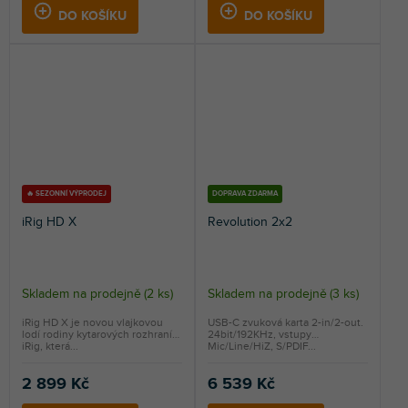
DO KOŠÍKU
DO KOŠÍKU
🔥 SEZONNÍ VÝPRODEJ
DOPRAVA ZDARMA
iRig HD X
Revolution 2x2
Skladem na prodejně
(
2 ks
)
Skladem na prodejně
(
3 ks
)
iRig HD X je novou vlajkovou
USB-C zvuková karta 2-in/2-out.
lodí rodiny kytarových rozhraní
24bit/192KHz, vstupy
iRig, která...
Mic/Line/HiZ, S/PDIF...
2 899 Kč
6 539 Kč