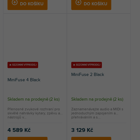
DO KOŠÍKU
DO KOŠÍKU
🔥 SEZONNÍ VÝPRODEJ
🔥 SEZONNÍ VÝPRODEJ
MiniFuse 2 Black
MiniFuse 4 Black
Skladem na prodejně
(
2 ks
)
Skladem na prodejně
(
2 ks
)
Průměrné
hodnocení
Přenosné zvukové rozhraní pro
Zaznamenávejte audio a MIDI s
skvělé nahrávky kytary, zpěvu a
jednoduchým zapojením a
produktu
nástrojů v...
přehráváním a s...
je
5,0
4 589 Kč
3 129 Kč
z