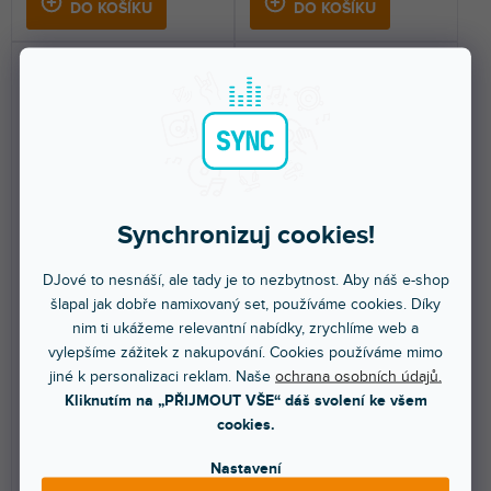
DO KOŠÍKU
DO KOŠÍKU
hvězdiček.
🔥 SEZONNÍ VÝPRODEJ
🔥 SEZONNÍ VÝPRODEJ
Synchronizuj cookies!
Volt 1
Volt 2
DJové to nesnáší, ale tady je to nezbytnost. Aby náš e-shop
šlapal jak dobře namixovaný set, používáme cookies. Díky
nim ti ukážeme relevantní nabídky, zrychlíme web a
Skladem na prodejně
(
3 ks
)
Skladem na prodejně
(
2 ks
)
vylepšíme zážitek z nakupování. Cookies používáme mimo
jiné k personalizaci reklam. Naše
ochrana osobních údajů.
USB audio rozhraní pro
USB audio rozhraní pro
PC/MAC/iPad/iPhone s
PC/MAC/iPad/iPhone s
Kliknutím na „PŘIJMOUT VŠE“ dáš svolení ke všem
napájením ze sběrnice.
napájením ze sběrnice.
cookies.
3 079 Kč
4 109 Kč
Nastavení