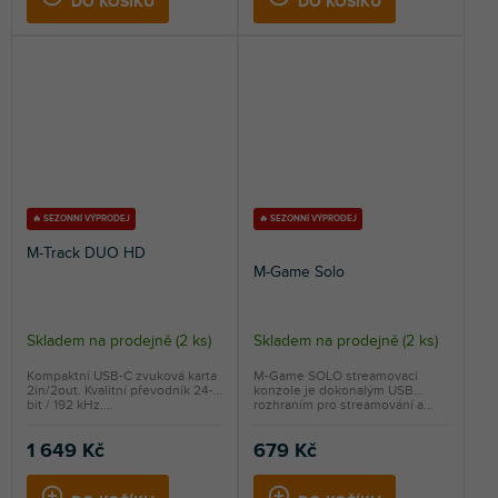
DO KOŠÍKU
DO KOŠÍKU
hvězdiček.
🔥 SEZONNÍ VÝPRODEJ
🔥 SEZONNÍ VÝPRODEJ
M-Track DUO HD
M-Game Solo
Skladem na prodejně
(
2 ks
)
Skladem na prodejně
(
2 ks
)
Průměrné
hodnocení
Kompaktní USB-C zvuková karta
M-Game SOLO streamovací
2in/2out. Kvalitní převodník 24-
konzole je dokonalým USB
produktu
bit / 192 kHz....
rozhraním pro streamování a...
je
2,0
1 649 Kč
679 Kč
z
5