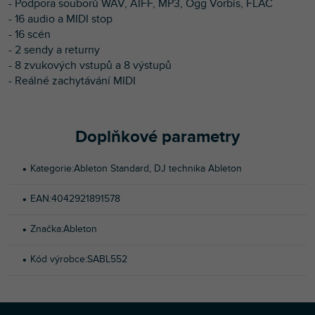
- Podpora souborů WAV, AIFF, MP3, Ogg Vorbis, FLAC
- 16 audio a MIDI stop
- 16 scén
- 2 sendy a returny
- 8 zvukových vstupů a 8 výstupů
- Reálné zachytávání MIDI
Doplňkové parametry
Kategorie
:
Ableton Standard
,
DJ technika Ableton
EAN
:
4042921891578
Značka
:
Ableton
Kód výrobce
:
SABL552