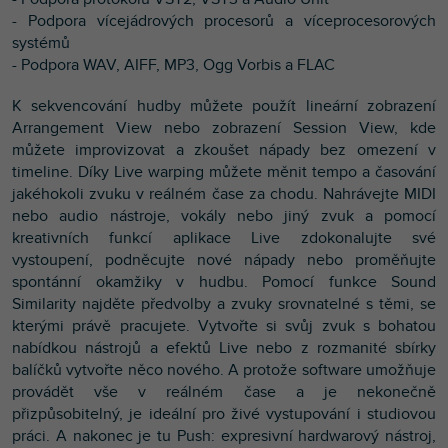
- Podpora vícejádrových procesorů a víceprocesorových
systémů
- Podpora WAV, AIFF, MP3, Ogg Vorbis a FLAC
K sekvencování hudby můžete použít lineární zobrazení
Arrangement View nebo zobrazení Session View, kde
můžete improvizovat a zkoušet nápady bez omezení v
timeline. Díky Live warping můžete měnit tempo a časování
jakéhokoli zvuku v reálném čase za chodu. Nahrávejte MIDI
nebo audio nástroje, vokály nebo jiný zvuk a pomocí
kreativních funkcí aplikace Live zdokonalujte své
vystoupení, podněcujte nové nápady nebo proměňujte
spontánní okamžiky v hudbu. Pomocí funkce Sound
Similarity najděte předvolby a zvuky srovnatelné s těmi, se
kterými právě pracujete. Vytvořte si svůj zvuk s bohatou
nabídkou nástrojů a efektů Live nebo z rozmanité sbírky
balíčků vytvořte něco nového. A protože software umožňuje
provádět vše v reálném čase a je nekonečně
přizpůsobitelný, je ideální pro živé vystupování i studiovou
práci. A nakonec je tu Push: expresivní hardwarový nástroj,