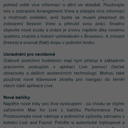
pohled vidět více informací o dění ve skladbě. Používejte
mix v zobrazení Arrangement View a získejte více informací
a možností ovládání, aniž byste se museli přepnout do
zobrazení Session View a přerušit svou práci. Snadno
objevíte nové zvuky a snáze je znovu najdete díky novému
systému značek a historii vyhledávání v Browseru. A zmrazit
(freeze) a srovnat (flatt) stopu v jediném kroku.
Usnadnění pro nevidomé
Zrakově postižení hudebníci mají nyní přístup k základním
pracovním postupům v aplikaci Live pomocí čteček
obrazovky a dalších asistenčních technologií. Mohou také
používat nové klávesové zkratky pro navigaci do téměř
všech částí aplikace Live.
Nové balíčky
Najděte nové triky pro živá vystoupení - za chodu se čtyřmi
zařízeními Max for Live z balíčku Performance Pack.
Prozkoumejte nové nástroje a jedinečné způsoby záznamu s
kolekcí Lost and Found. Pořiďte si autentické hiphopové a