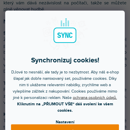
který vám dává nezávislost na počítači, takže se můžete
plně věnovat hudbě.
Nejdůležitější novinky ve verzi 12
Sound Similarity (zvuková podobnost)
Začněte se samplem a řekněte prohlížeči Live, aby našel
podobné nebo srovnatelné zvuky a předvolby nástrojů i
bicích. To vše pomocí sady pokročilých algoritmů strojového
učení. Nebo použijte funkci Sound Similarity k vyhledání a
Synchronizuj cookies!
výměně srovnatelných vzorků v programu Simpler nebo
Drum Rack.
DJové to nesnáší, ale tady je to nezbytnost. Aby náš e-shop
šlapal jak dobře namixovaný set, používáme cookies. Díky
Tuning systems (systémy ladění)
nim ti ukážeme relevantní nabídky, zrychlíme web a
Pracujte mimo 12 tónové temperované ladění a používejte
vylepšíme zážitek z nakupování. Cookies používáme mimo
zvolené ladění se zařízeními Live i s jakýmkoli plug-inem,
jiné k personalizaci reklam. Naše
ochrana osobních údajů.
virtuálním nástrojem nebo hardware podporujícím MPE.
Kliknutím na „PŘIJMOUT VŠE“ dáš svolení ke všem
cookies.
Keys and Scales (tóniny a stupnice)
Transformujte nebo generujte nápady v rámci vybrané
Nastavení
tóniny a stupnice, nebo synchronizujte a vytvářejte nové