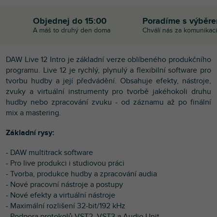
Objednej do 15:00
Poradíme s výběr
A máš to druhý den doma
Chválí nás za komunikaci
DAW Live 12 Intro je základní verze oblíbeného produkčního
programu. Live 12 je rychlý, plynulý a flexibilní software pro
tvorbu hudby a její předvádění. Obsahuje efekty, nástroje,
zvuky a virtuální instrumenty pro tvorbě jakéhokoli druhu
hudby nebo zpracování zvuku - od záznamu až po finální
mix a mastering.
Základní rysy:
- DAW multitrack software
- Pro live produkci i studiovou práci
- Tvorba, produkce hudby a zpracování audia
- Nové pracovní nástroje a postupy
- Nové efekty a virtuální nástroje
- Maximální rozlišení 32-bit/192 kHz
- Podpora protokolů VST2, VST3 a Audio Unit