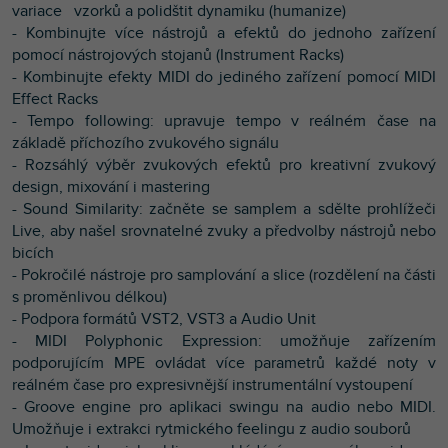
variace vzorků a polidštit dynamiku (humanize)
- Kombinujte více nástrojů a efektů do jednoho zařízení
pomocí nástrojových stojanů (Instrument Racks)
- Kombinujte efekty MIDI do jediného zařízení pomocí MIDI
Effect Racks
- Tempo following: upravuje tempo v reálném čase na
základě příchozího zvukového signálu
- Rozsáhlý výběr zvukových efektů pro kreativní zvukový
design, mixování i mastering
- Sound Similarity: začněte se samplem a sdělte prohlížeči
Live, aby našel srovnatelné zvuky a předvolby nástrojů nebo
bicích
- Pokročilé nástroje pro samplování a slice (rozdělení na části
s proměnlivou délkou)
- Podpora formátů VST2, VST3 a Audio Unit
- MIDI Polyphonic Expression: umožňuje zařízením
podporujícím MPE ovládat více parametrů každé noty v
reálném čase pro expresivnější instrumentální vystoupení
- Groove engine pro aplikaci swingu na audio nebo MIDI.
Umožňuje i extrakci rytmického feelingu z audio souborů