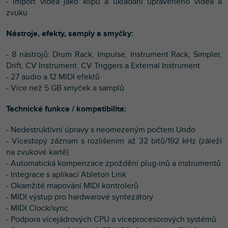
- Import videa jako klipu a ukládání upraveného videa a
zvuku
Nástroje, efekty, samply a smyčky:
- 8 nástrojů: Drum Rack, Impulse, Instrument Rack, Simpler,
Drift, CV Instrument, CV Triggers a External Instrument
- 27 audio a 12 MIDI efektů
- Více než 5 GB smyček a samplů
Technické funkce / kompatibilita:
- Nedestruktivní úpravy s neomezeným počtem Undo
- Vícestopý záznam s rozlišením až 32 bitů/192 kHz (záleží
na zvukové kartě)
- Automatická kompenzace zpoždění plug-inů a instrumentů
- Integrace s aplikací Ableton Link
- Okamžité mapování MIDI kontrolerů
- MIDI výstup pro hardwarové syntezátory
- MIDI Clock/sync
- Podpora vícejádrových CPU a víceprocesorových systémů