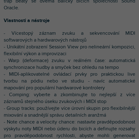
trap beaty se dvěma balíčky bicích společnosti Sound
Oracle.
Vlastnosti a nástroje
- Vícestopý záznam zvuku a sekvencování MIDI
softwarových a hardwarových nástrojů
- Unikátní zobrazení Session View pro nelineární kompozici,
flexibilní výkon a improvizaci
- Warp (deformace) zvuku v reálném čase: automatická
synchronizace hudby a smyček bez ohledu na tempo
- MIDI-aplikovatelné ovládací prvky pro praktickou live
tvorbu na pódiu nebo ve studiu - navíc automatické
mapování pro populární hardwarové kontrolery
- Comping: vyberte a zkombinujte to nejlepší z více
záznamů stejného úseku zvukových i MIDI stop
- Group tracks: používejte více úrovní skupin pro flexibilnější
mixování a snadnější správu detailních aranžmá
- Note chance a velocity chance: nastavte pravděpodobnost
výskytu noty MIDI nebo úderu do bicích a definujte rozsahy
pro pravděpodobnost rychlosti, abyste mohli generovat