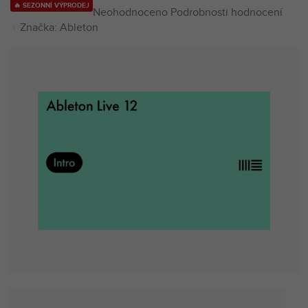
🔥 SEZONNÍ VÝPRODEJ
Průměrné
Neohodnoceno
Podrobnosti hodnocení
hodnocení
Značka:
Ableton
produktu
je
0,0
z
5
hvězdiček.