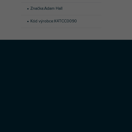
Značka
:
Adam Hall
Kód výrobce
:
K4TCC0090