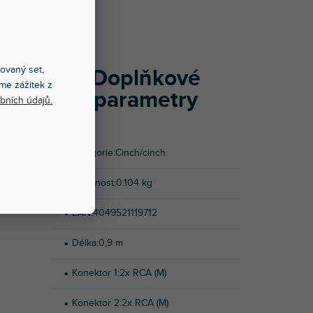
9 m.
xovaný set,
Doplňkové
me zážitek z
parametry
bních údajů.
Kategorie
:
Cinch/cinch
Hmotnost
:
0.104 kg
EAN
:
4049521119712
Délka
:
0,9 m
Konektor 1
:
2x RCA (M)
Konektor 2
:
2x RCA (M)