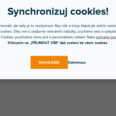
Synchronizuj cookies!
abel s konektory REAN 2 x RCA male na 2 x RCA male. Délka 0.
esnáší, ale tady je to nezbytnost. Aby náš e-shop šlapal jak dobře nami
ookies. Díky nim ti ukážeme relevantní nabídky, zrychlíme web a vylepší
 Cookies používáme mimo jiné k personalizaci reklam. Naše
ochrana oso
Kliknutím na „PŘIJMOUT VŠE“ dáš svolení ke všem cookies.
SOUHLASÍM
Odmítnout