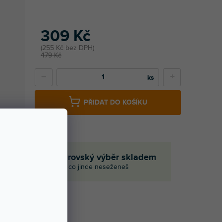
309 Kč
255 Kč bez DPH
479 Kč
−
+
PŘIDAT DO KOŠÍKU
em
Obrovský výběr skladem
i
I to, co jinde neseženeš
Í