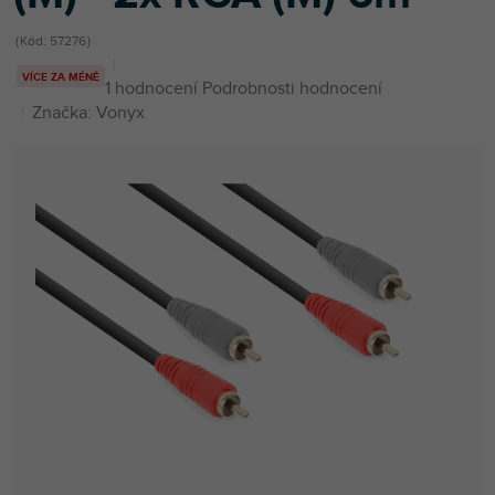
Kód:
57276
VÍCE ZA MÉNĚ
Průměrné
1 hodnocení
Podrobnosti hodnocení
hodnocení
Značka:
Vonyx
produktu
je
5,0
z
5
hvězdiček.