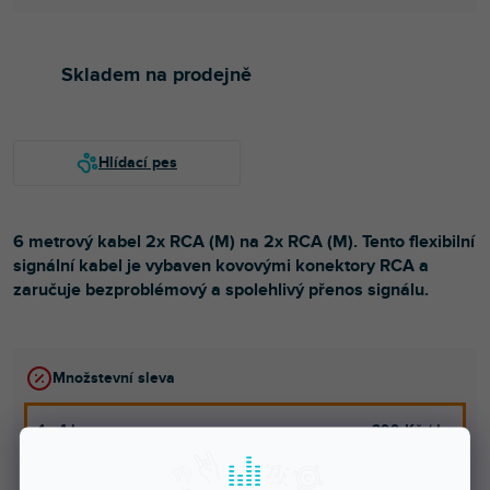
Skladem na prodejně
6 metrový kabel 2x RCA (M) na 2x RCA (M). Tento flexibilní
signální kabel je vybaven kovovými konektory RCA a
zaručuje bezproblémový a spolehlivý přenos signálu.
Množstevní sleva
1 - 4 ks
299 Kč
/ ks
5 - 9 ks = sleva 5 %
284 Kč
/ ks