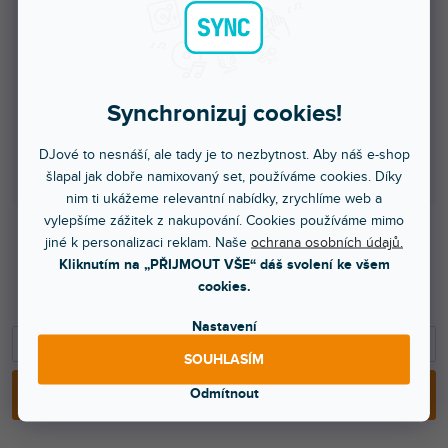
10 - 14 ks = sleva 10 %
269 Kč
/ ks
15 - 19 ks = sleva 15 %
254 Kč
/ ks
Synchronizuj cookies!
20 a více ks = sleva 20 %
239 Kč
/ ks
DJové to nesnáší, ale tady je to nezbytnost. Aby náš e-shop
šlapal jak dobře namixovaný set, používáme cookies. Díky
Ušetříte
0 Kč
nim ti ukážeme relevantní nabídky, zrychlíme web a
vylepšíme zážitek z nakupování. Cookies používáme mimo
jiné k personalizaci reklam. Naše
ochrana osobních údajů.
299 Kč
Kliknutím na „PŘIJMOUT VŠE“ dáš svolení ke všem
247 Kč bez DPH
cookies.
329 Kč
Nastavení
−
+
SOUHLASÍM
Odmítnout
PŘIDAT DO KOŠÍKU