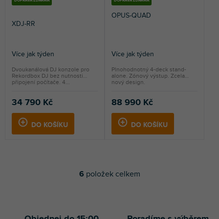
DOPRAVA ZDARMA
DOPRAVA ZDARMA
OPUS-QUAD
XDJ-RR
Více jak týden
Více jak týden
Průměrné
hodnocení
Dvoukanálová DJ konzole pro
Plnohodnotný 4-deck stand-
Rekordbox DJ bez nutnosti
alone. Zónový výstup. Zcela
produktu
připojení počítače. 4...
nový design.
je
5,0
34 790 Kč
88 990 Kč
z
5
DO KOŠÍKU
DO KOŠÍKU
hvězdiček.
6
položek celkem
O
v
l
á
d
Objednej do 15:00
Poradíme s výběrem