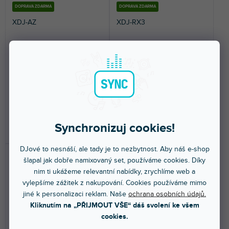
k
t
DOPRAVA ZDARMA
DOPRAVA ZDARMA
t
ů
XDJ-AZ
XDJ-RX3
ů
Skladem na prodejně
(
6 ks
)
Skladem na prodejně
(
6 ks
)
Průměrné
Průměrné
hodnocení
hodnocení
4-kanálový profesionální all-in-
2-kanálová all-in-one konzole.
one DJ systém. S podporou
10,1" display s dotykovým
produktu
produktu
Rekordobox DJ a...
rozhraním. Release...
je
je
5,0
4,5
89 990 Kč
55 990 Kč
z
z
5
5
Synchronizuj cookies!
DO KOŠÍKU
DO KOŠÍKU
hvězdiček.
hvězdiček.
DJové to nesnáší, ale tady je to nezbytnost. Aby náš e-shop
šlapal jak dobře namixovaný set, používáme cookies. Díky
nim ti ukážeme relevantní nabídky, zrychlíme web a
vylepšíme zážitek z nakupování. Cookies používáme mimo
jiné k personalizaci reklam. Naše
ochrana osobních údajů.
Kliknutím na „PŘIJMOUT VŠE“ dáš svolení ke všem
cookies.
DOPRAVA ZDARMA
NOVINKA
DOPRAVA ZDARMA