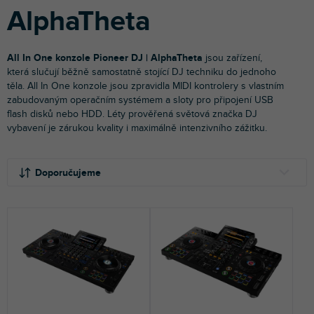
AlphaTheta
All In One konzole Pioneer DJ | AlphaTheta
jsou zařízení,
která slučují běžně samostatně stojící DJ techniku do jednoho
těla. All In One konzole jsou zpravidla MIDI kontrolery s vlastním
zabudovaným operačním systémem a sloty pro připojení USB
flash disků nebo HDD.
Léty prověřená světová značka DJ
vybavení je zárukou kvality i maximálně intenzivního zážitku.
Ř
V
a
ý
Doporučujeme
z
p
e
i
NEJLEVNĚJŠÍ
n
s
NEJDRAŽŠÍ
í
p
p
r
NEJPRODÁVANĚJŠÍ
r
o
o
d
ABECEDNĚ
d
u
u
k