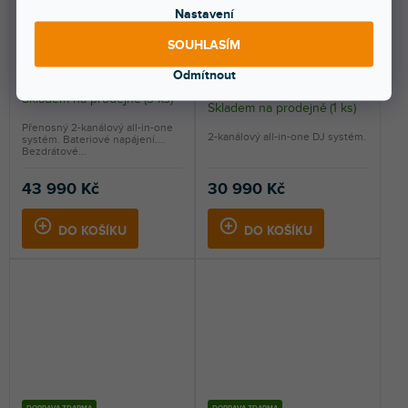
Nastavení
OMNIS-DUO
XDJ-AN
SOUHLASÍM
Odmítnout
Skladem na prodejně
(
3 ks
)
Skladem na prodejně
(
1 ks
)
Přenosný 2-kanálový all-in-one
2-kanálový all-in-one DJ systém.
systém. Bateriové napájení.
Bezdrátové...
43 990 Kč
30 990 Kč
DO KOŠÍKU
DO KOŠÍKU