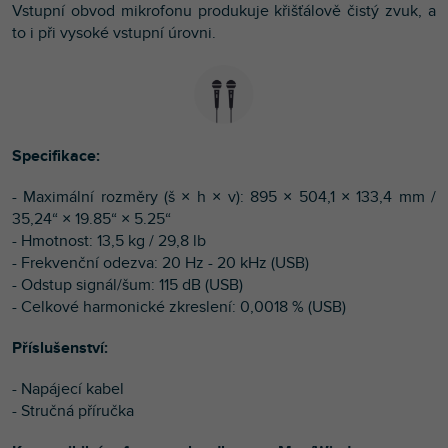
Vstupní obvod mikrofonu produkuje křišťálově čistý zvuk, a
to i při vysoké vstupní úrovni.
Specifikace:
- Maximální rozměry (š × h × v): 895 × 504,1 × 133,4 mm /
35,24“ × 19.85“ × 5.25“
- Hmotnost: 13,5 kg / 29,8 lb
- Frekvenční odezva: 20 Hz - 20 kHz (USB)
- Odstup signál/šum: 115 dB (USB)
- Celkové harmonické zkreslení: 0,0018 % (USB)
Příslušenství:
- Napájecí kabel
- Stručná příručka