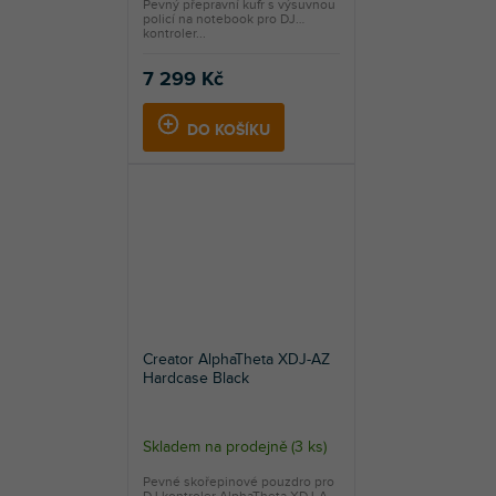
Pevný přepravní kufr s výsuvnou
policí na notebook pro DJ
kontroler...
7 299 Kč
DO KOŠÍKU
Creator AlphaTheta XDJ-AZ
Hardcase Black
Skladem na prodejně
(
3 ks
)
Pevné skořepinové pouzdro pro