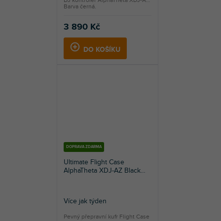
DJ kontroler AlphaTheta XDJ-AZ.
Barva černá.
3 890 Kč
DO KOŠÍKU
DOPRAVA ZDARMA
Ultimate Flight Case
AlphaTheta XDJ-AZ Black
Plus (Wheels)
Více jak týden
Pevný přepravní kufr Flight Case