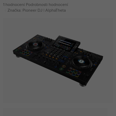
Průměrné
1 hodnocení
Podrobnosti hodnocení
hodnocení
Značka:
Pioneer DJ | AlphaTheta
produktu
je
5,0
z
5
hvězdiček.