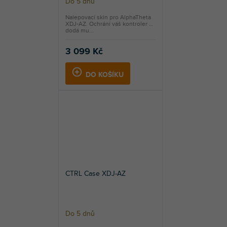
Do 5 dnů
Nalepovací skin pro AlphaTheta
XDJ-AZ. Ochrání váš kontroler a
dodá mu...
3 099 Kč
DO KOŠÍKU
CTRL Case XDJ-AZ
Do 5 dnů