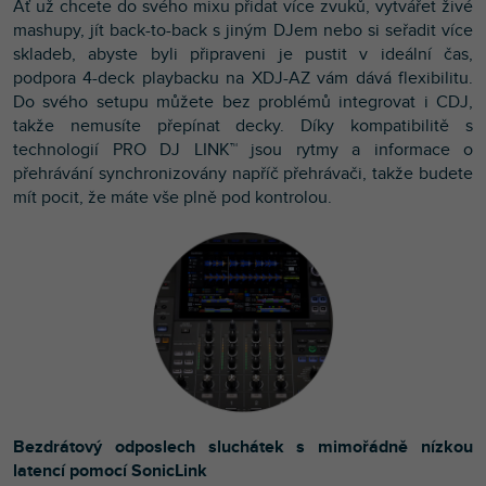
Ať už chcete do svého mixu přidat více zvuků, vytvářet živé
mashupy, jít back-to-back s jiným DJem nebo si seřadit více
skladeb, abyste byli připraveni je pustit v ideální čas,
podpora 4-deck playbacku na XDJ-AZ vám dává flexibilitu.
Do svého setupu můžete bez problémů integrovat i CDJ,
takže nemusíte přepínat decky. Díky kompatibilitě s
technologií PRO DJ LINK™ jsou rytmy a informace o
přehrávání synchronizovány napříč přehrávači, takže budete
mít pocit, že máte vše plně pod kontrolou.
Bezdrátový odposlech sluchátek s mimořádně nízkou
latencí pomocí SonicLink