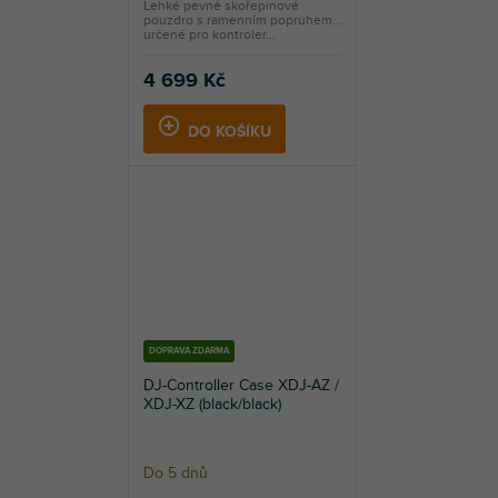
Lehké pevné skořepinové
pouzdro s ramenním popruhem,
určené pro kontroler...
4 699 Kč
DO KOŠÍKU
DOPRAVA ZDARMA
DJ-Controller Case XDJ-AZ /
XDJ-XZ (black/black)
Do 5 dnů