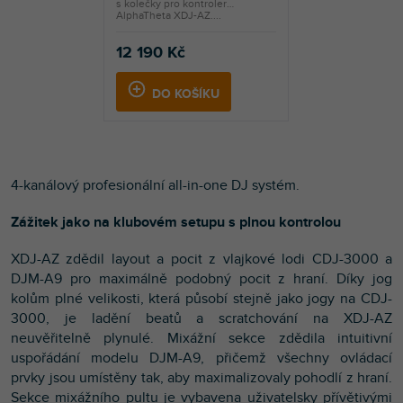
s kolečky pro kontroler
AlphaTheta XDJ-AZ....
12 190 Kč
DO KOŠÍKU
4-kanálový profesionální all-in-one DJ systém.
Zážitek jako na klubovém setupu s plnou kontrolou
XDJ-AZ zdědil layout a pocit z vlajkové lodi CDJ-3000 a
DJM-A9 pro maximálně podobný pocit z hraní. Díky jog
kolům plné velikosti, která působí stejně jako jogy na CDJ-
3000, je ladění beatů a scratchování na XDJ-AZ
neuvěřitelně plynulé. Mixážní sekce zdědila intuitivní
uspořádání modelu DJM-A9, přičemž všechny ovládací
prvky jsou umístěny tak, aby maximalizovaly pohodlí z hraní.
Sekce mixážního pultu je vybavena uživatelsky přívětivými