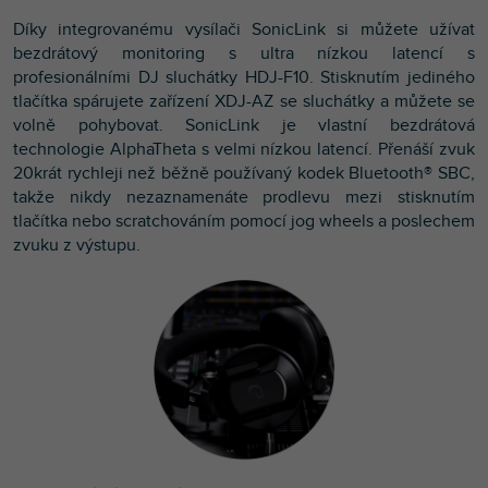
Díky integrovanému vysílači SonicLink si můžete užívat
bezdrátový monitoring s ultra nízkou latencí s
profesionálními DJ sluchátky HDJ-F10. Stisknutím jediného
tlačítka spárujete zařízení XDJ-AZ se sluchátky a můžete se
volně pohybovat. SonicLink je vlastní bezdrátová
technologie AlphaTheta s velmi nízkou latencí. Přenáší zvuk
20krát rychleji než běžně používaný kodek Bluetooth® SBC,
takže nikdy nezaznamenáte prodlevu mezi stisknutím
tlačítka nebo scratchováním pomocí jog wheels a poslechem
zvuku z výstupu.