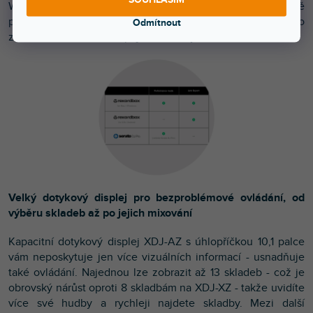
Wi-Fi® pro rekordbox Link Export, můžete pohodlně
přistupovat ke skladbám z počítače PC/Mac nebo mobilního
Odmítnout
zařízení bez nutnosti zapojovat kabely.
Velký dotykový displej pro bezproblémové ovládání, od
výběru skladeb až po jejich mixování
Kapacitní dotykový displej XDJ-AZ s úhlopříčkou 10,1 palce
vám neposkytuje jen více vizuálních informací - usnadňuje
také ovládání. Najednou lze zobrazit až 13 skladeb - což je
obrovský nárůst oproti 8 skladbám na XDJ-XZ - takže uvidíte
více své hudby a rychleji najdete skladby. Mezi další