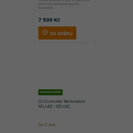
policí na notebook pro DJ
produktu
kontroler...
je
5,0
7 599 Kč
z
5
DO KOŠÍKU
hvězdiček.
DOPRAVA ZDARMA
DJ-Controller Workstation
XDJ-AZ / XDJ-XZ
(black/silver)
Do 5 dnů