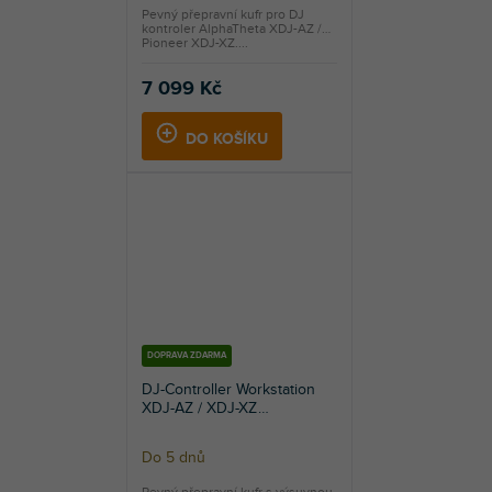
Pevný přepravní kufr pro DJ
kontroler AlphaTheta XDJ-AZ /
Pioneer XDJ-XZ....
7 099 Kč
DO KOŠÍKU
DOPRAVA ZDARMA
DJ-Controller Workstation
XDJ-AZ / XDJ-XZ
(black/black)
Do 5 dnů
Průměrné
hodnocení
Pevný přepravní kufr s výsuvnou