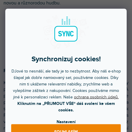
novou a různorodou hudbu.
Synchronizuj cookies!
Rozsáhlá kompatibilita se zařízeními a DJ aplikacemi
DJové to nesnáší, ale tady je to nezbytnost. Aby náš e-shop
šlapal jak dobře namixovaný set, používáme cookies. Díky
Kromě přehrávání skladeb z USB flashek můžete hrát i díky
nim ti ukážeme relevantní nabídky, zrychlíme web a
připojením k počítači PC/Mac nebo mobilnímu zařízení. A
vylepšíme zážitek z nakupování. Cookies používáme mimo
pokud chcete ještě více projevit svou individualitu, můžete
jiné k personalizaci reklam. Naše
ochrana osobních údajů.
přehrávat zvuk z externích zařízení, jako jsou gramofony a
Kliknutím na „PŘIJMOUT VŠE“ dáš svolení ke všem
samplery. Přístroj má port USB typu C pro připojení k
cookies.
PC/Mac, takže můžete používat rekordbox pro Mac/Windows
v režimu Performance nebo Serato DJ Pro a ani pro jeden z
Nastavení
nich není třeba placený plán. A pokud použijete připojení
SOUHLASÍM