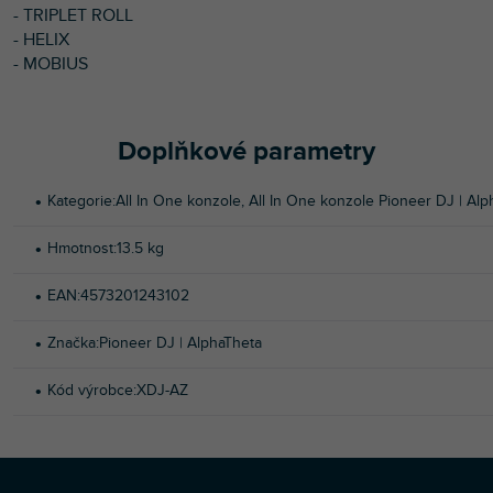
- TRIPLET ROLL
- HELIX
- MOBIUS
Doplňkové parametry
Kategorie
:
All In One konzole
,
All In One konzole Pioneer DJ | Alp
Hmotnost
:
13.5 kg
EAN
:
4573201243102
Značka
:
Pioneer DJ | AlphaTheta
Kód výrobce
:
XDJ-AZ