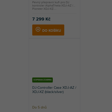
Pevný přepravní kufr pro DJ
kontroler AlphaTheta XDJ-AZ /
Pioneer XDJ-XZ....
7 299 Kč
DO KOŠÍKU
DOPRAVA ZDARMA
DJ-Controller Case XDJ-AZ /
XDJ-XZ (black/silver)
Do 5 dnů