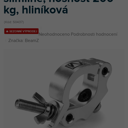
kg, hliníková
Kód:
50437
🔥 SEZONNÍ VÝPRODEJ
Průměrné
Neohodnoceno
Podrobnosti hodnocení
hodnocení
Značka:
BeamZ
produktu
je
0,0
z
5
hvězdiček.