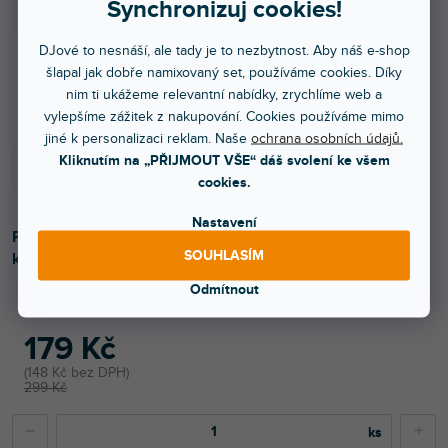
Synchronizuj cookies!
DJové to nesnáší, ale tady je to nezbytnost. Aby náš e-shop
šlapal jak dobře namixovaný set, používáme cookies. Díky
Skladem na prodejně
nim ti ukážeme relevantní nabídky, zrychlíme web a
vylepšíme zážitek z nakupování. Cookies používáme mimo
jiné k personalizaci reklam. Naše
ochrana osobních údajů.
Kliknutím na „PŘIJMOUT VŠE“ dáš svolení ke všem
cookies.
Nastavení
Profesionální hliníková svorka pro uchycení na trubkové
SOUHLASÍM
konstrukce. Univerzální použití, kompaktní provedení.
Odmítnout
179 Kč
148 Kč bez DPH
299 Kč
−
+