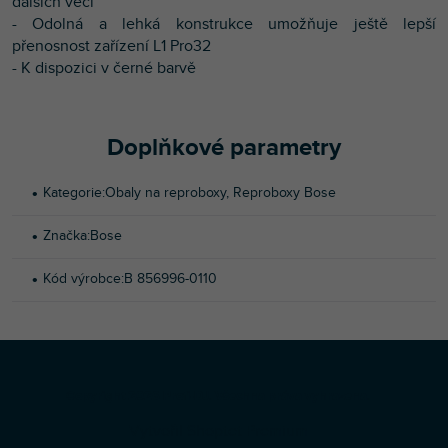
dalších věcí
- Odolná a lehká konstrukce umožňuje ještě lepší
přenosnost zařízení L1 Pro32
- K dispozici v černé barvě
Doplňkové parametry
Kategorie
:
Obaly na reproboxy
,
Reproboxy Bose
Značka
:
Bose
Kód výrobce
:
B 856996-0110
Z
Copyright 2026
Profi-DJ
. Všechna práva vyhrazena.
á
Vytvořil Shoptet Premium
p