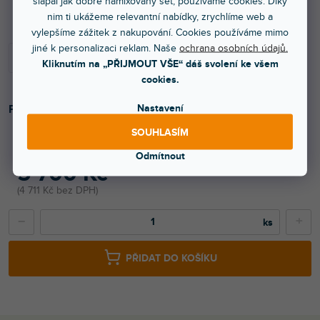
Skladem na prodejně
šlapal jak dobře namixovaný set, používáme cookies. Díky
nim ti ukážeme relevantní nabídky, zrychlíme web a
vylepšíme zážitek z nakupování. Cookies používáme mimo
jiné k personalizaci reklam. Naše
ochrana osobních údajů.
Kliknutím na „PŘIJMOUT VŠE“ dáš svolení ke všem
cookies.
Nastavení
Přepravní batoh pro systém L1 PRO32. Barva černá.
SOUHLASÍM
Odmítnout
5 700 Kč
4 711 Kč bez DPH
−
+
PŘIDAT DO KOŠÍKU