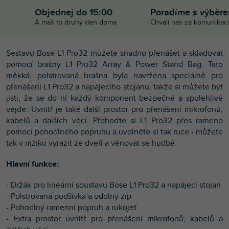
Objednej do 15:00
Poradíme s výběr
A máš to druhý den doma
Chválí nás za komunikaci
Sestavu Bose L1 Pro32 můžete snadno přenášet a skladovat
pomocí brašny L1 Pro32 Array & Power Stand Bag. Tato
měkká, polstrovaná brašna byla navržena speciálně pro
přenášení L1 Pro32 a napájecího stojanu, takže si můžete být
jisti, že se do ní každý komponent bezpečně a spolehlivě
vejde. Uvnitř je také další prostor pro přenášení mikrofonů,
kabelů a dalších věcí. Přehoďte si L1 Pro32 přes rameno
pomocí pohodlného popruhu a uvolněte si tak ruce - můžete
tak v mžiku vyrazit ze dveří a věnovat se hudbě.
Hlavní funkce:
- Držák pro lineární soustavu Bose L1 Pro32 a napájecí stojan
- Polstrovaná podšívka a odolný zip
- Pohodlný ramenní popruh a rukojeť
- Extra prostor uvnitř pro přenášení mikrofonů, kabelů a