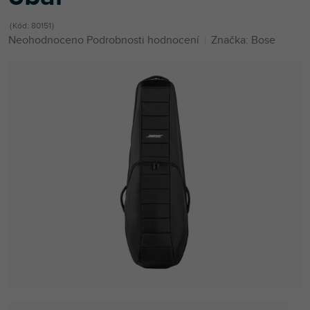
Kód:
80151
Průměrné
Neohodnoceno
Podrobnosti hodnocení
Značka:
Bose
hodnocení
produktu
je
0,0
z
5
hvězdiček.