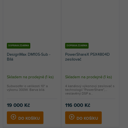
DOPRAVA ZDARMA
DOPRAVA ZDARMA
DesignMax DM10S-Sub -
PowerShareX PSX4804D
Bílá
zesilovač
Skladem na prodejně
(
1 ks
)
Skladem na prodejně
(
1 ks
)
Subwoofer o velikosti 10" a
4 kanálový výkonový zesilovač s
výkonu 300W. Barva bílá.
technologií "PowerShare",
vestavěný DSP a...
19 000 Kč
116 000 Kč
DO KOŠÍKU
DO KOŠÍKU