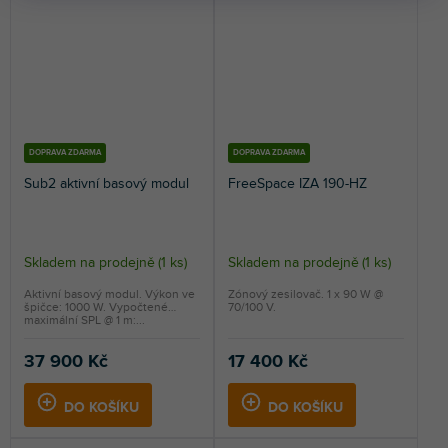
DOPRAVA ZDARMA
DOPRAVA ZDARMA
Sub2 aktivní basový modul
FreeSpace IZA 190-HZ
Skladem na prodejně
(
1 ks
)
Skladem na prodejně
(
1 ks
)
Aktivní basový modul. Výkon ve
Zónový zesilovač. 1 x 90 W @
špičce: 1000 W. Vypočtené
70/100 V.
maximální SPL @ 1 m:...
37 900 Kč
17 400 Kč
DO KOŠÍKU
DO KOŠÍKU