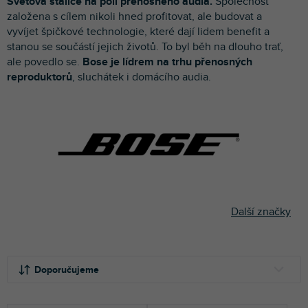
Světová stálice na poli přenosného audia.
Společnost
p
založena s cílem nikoli hned profitovat, ale budovat a
r
vyvíjet špičkové technologie, které dají lidem benefit a
o
stanou se součástí jejich životů. To byl běh na dlouho trať,
d
ale povedlo se.
Bose je lídrem na trhu přenosných
u
reproduktorů
, sluchátek i domácího audia.
k
t
ů
Další značky
Ř
a
Doporučujeme
z
e
NEJLEVNĚJŠÍ