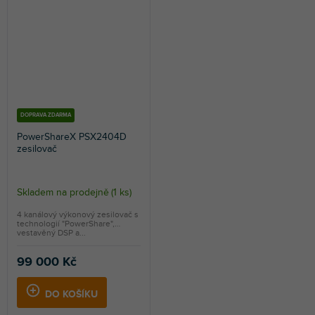
DOPRAVA ZDARMA
PowerShareX PSX2404D
zesilovač
Skladem na prodejně
(
1 ks
)
4 kanálový výkonový zesilovač s
technologií "PowerShare",
vestavěný DSP a...
99 000 Kč
DO KOŠÍKU