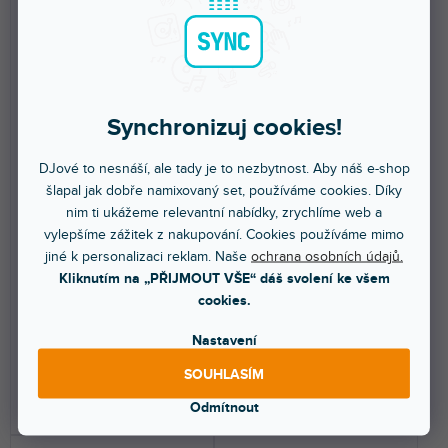
Synchronizuj cookies!
DOPRAVA ZDARMA
DJové to nesnáší, ale tady je to nezbytnost. Aby náš e-shop
Sub1 aktivní basový modul
T4S/T1 ToneMatch, napájení
šlapal jak dobře namixovaný set, používáme cookies. Díky
audio engine
nim ti ukážeme relevantní nabídky, zrychlíme web a
vylepšíme zážitek z nakupování. Cookies používáme mimo
jiné k personalizaci reklam. Naše
ochrana osobních údajů.
Skladem na prodejně
(
1 ks
)
Skladem na prodejně
(
1 ks
)
Kliknutím na „PŘIJMOUT VŠE“ dáš svolení ke všem
Aktivní basový modul. Výkon ve
Napájecí adaptér pro systémy L1
cookies.
špičce: 480 W. Vypočtené
Compact nebo L1 Model I.
maximální SPL @ 1 m:...
Nastavení
22 543 Kč
1 100 Kč
SOUHLASÍM
DO KOŠÍKU
DO KOŠÍKU
Odmítnout