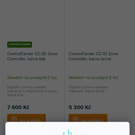
DOPRAVA ZDARMA
ControlCenter CC-3D Zone
ControlCenter CC-1D Zone
Controller, barva bílá
Controller, barva černá
Skladem na prodejně
(
1 ks
)
Skladem na prodejně
(
1 ks
)
Digitální zónový ovladač
Digitální zónový ovladač
hlasitosti s přepínáním 4 vstupů.
hlasitosti. Barva černá.
Barva bílá.
7 600 Kč
5 300 Kč
DO KOŠÍKU
DO KOŠÍKU