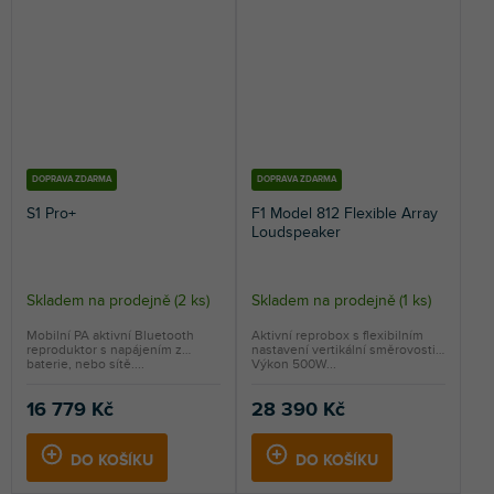
DOPRAVA ZDARMA
DOPRAVA ZDARMA
S1 Pro+
F1 Model 812 Flexible Array
Loudspeaker
Skladem na prodejně
(
2 ks
)
Skladem na prodejně
(
1 ks
)
Mobilní PA aktivní Bluetooth
Aktivní reprobox s flexibilním
reproduktor s napájením z
nastavení vertikální směrovosti.
baterie, nebo sítě....
Výkon 500W...
16 779 Kč
28 390 Kč
DO KOŠÍKU
DO KOŠÍKU