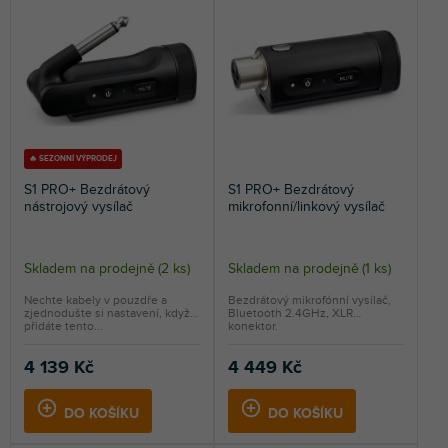
n
NEJDRAŽŠÍ
í
p
NEJPRODÁVANĚJŠÍ
r
o
ABECEDNĚ
d
u
k
🔥 SEZONNÍ VÝPRODEJ
t
S1 PRO+ Bezdrátový
S1 PRO+ Bezdrátový
ů
nástrojový vysílač
mikrofonní/linkový vysílač
Skladem na prodejně
(
2 ks
)
Skladem na prodejně
(
1 ks
)
Nechte kabely v pouzdře a
Bezdrátový mikrofónní vysílač,
zjednodušte si nastavení, když
Bluetooth 2.4GHz, XLR
přidáte tento...
konektor.
4 139 Kč
4 449 Kč
DO KOŠÍKU
DO KOŠÍKU