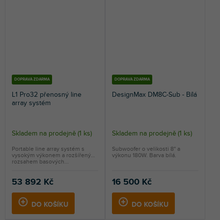
DOPRAVA ZDARMA
DOPRAVA ZDARMA
L1 Pro32 přenosný line
DesignMax DM8C-Sub - Bílá
array systém
Skladem na prodejně
(
1 ks
)
Skladem na prodejně
(
1 ks
)
Portable line array systém s
Subwoofer o velikosti 8" a
vysokým výkonem a rozšířeným
výkonu 180W. Barva bílá.
rozsahem basových...
53 892 Kč
16 500 Kč
DO KOŠÍKU
DO KOŠÍKU