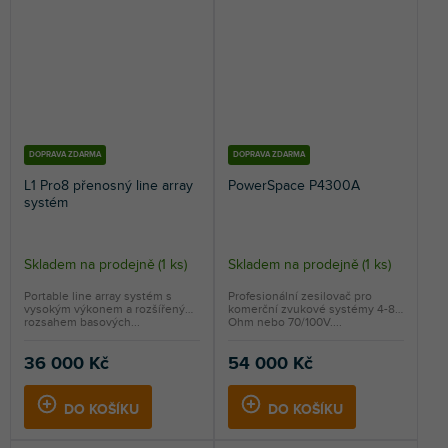
DOPRAVA ZDARMA
DOPRAVA ZDARMA
L1 Pro8 přenosný line array
PowerSpace P4300A
systém
Skladem na prodejně
(
1 ks
)
Skladem na prodejně
(
1 ks
)
Portable line array systém s
Profesionální zesilovač pro
vysokým výkonem a rozšířeným
komerční zvukové systémy 4-8
rozsahem basových...
Ohm nebo 70/100V....
36 000 Kč
54 000 Kč
DO KOŠÍKU
DO KOŠÍKU