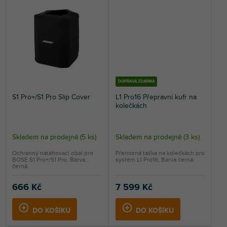
DOPRAVA ZDARMA
S1 Pro+/S1 Pro Slip Cover
L1 Pro16 Přepravní kufr na
kolečkách
Skladem na prodejně
(
5 ks
)
Skladem na prodejně
(
3 ks
)
Ochranný natahovací obal pro
Přenosná taška na kolečkách pro
BOSE S1 Pro+/S1 Pro. Barva
systém L1 Pro16. Barva černá.
černá.
666 Kč
7 599 Kč
DO KOŠÍKU
DO KOŠÍKU