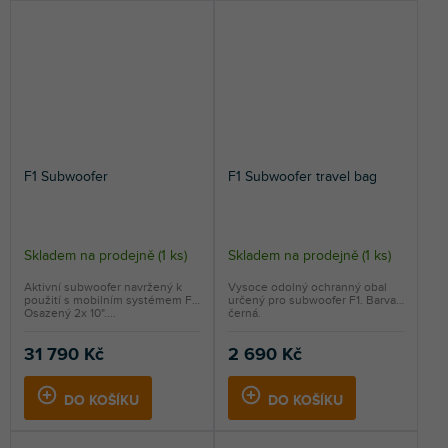
F1 Subwoofer
F1 Subwoofer travel bag
Skladem na prodejně
(
1 ks
)
Skladem na prodejně
(
1 ks
)
Aktivní subwoofer navržený k
Vysoce odolný ochranný obal
použití s mobilním systémem F1.
určený pro subwoofer F1. Barva
Osazený 2x 10"....
černá.
31 790 Kč
2 690 Kč
DO KOŠÍKU
DO KOŠÍKU