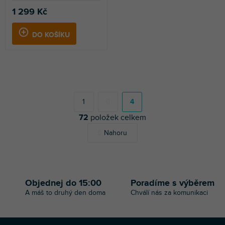
1 299 Kč
DO KOŠÍKU
S
t
r
1
4
á
O
72
položek celkem
n
v
k
Nahoru
l
o
v
á
á
d
n
a
í
c
í
Objednej do 15:00
Poradíme s výběrem
p
A máš to druhý den doma
Chválí nás za komunikaci
r
v
k