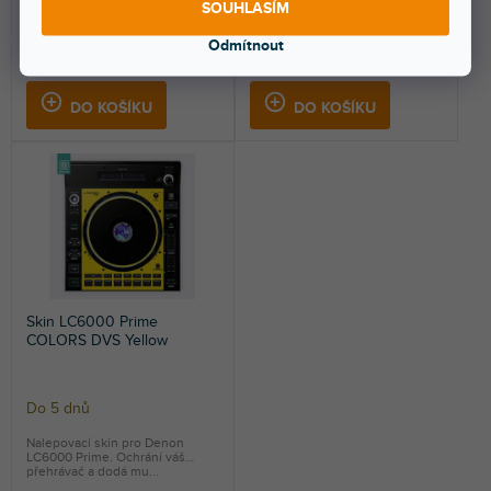
SOUHLASÍM
přehrávač a dodá mu...
přehrávač a dodá mu...
Odmítnout
1 399 Kč
1 399 Kč
DO KOŠÍKU
DO KOŠÍKU
Skin LC6000 Prime
COLORS DVS Yellow
Do 5 dnů
Nalepovací skin pro Denon
LC6000 Prime. Ochrání váš
přehrávač a dodá mu...