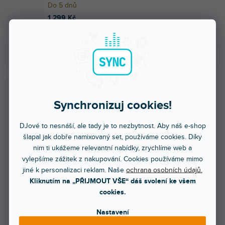
Do 5 dnů
1 299 Kč
Ř
V
a
ý
Doporučujeme
z
p
e
i
NEJLEVNĚJŠÍ
n
s
NEJDRAŽŠÍ
í
p
Synchronizuj cookies!
p
r
NEJPRODÁVANĚJŠÍ
r
o
DJové to nesnáší, ale tady je to nezbytnost. Aby náš e-shop
o
d
ABECEDNĚ
šlapal jak dobře namixovaný set, používáme cookies. Díky
d
u
nim ti ukážeme relevantní nabídky, zrychlíme web a
u
k
vylepšíme zážitek z nakupování. Cookies používáme mimo
Skin SC6000 Prime
Skin SC6000M Prime
k
t
jiné k personalizaci reklam. Naše
ochrana osobních údajů.
COLORS DVS Yellow
COLORS DVS Yellow
t
ů
Kliknutím na „PŘIJMOUT VŠE“ dáš svolení ke všem
ů
cookies.
Do 5 dnů
Do 5 dnů
Nastavení
Nalepovací skin pro Denon
Nalepovací skin pro Denon
SC6000 Prime. Ochrání váš
SC6000M Prime. Ochrání váš