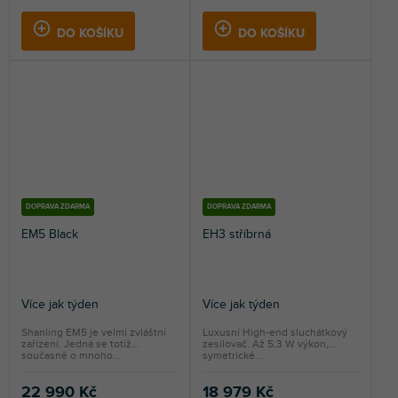
DO KOŠÍKU
DO KOŠÍKU
DOPRAVA ZDARMA
DOPRAVA ZDARMA
EM5 Black
EH3 stříbrná
Více jak týden
Více jak týden
Shanling EM5 je velmi zvláštní
Luxusní High-end sluchátkový
zařízení. Jedná se totiž
zesilovač. Až 5,3 W výkon,
současně o mnoho...
symetrické...
22 990 Kč
18 979 Kč