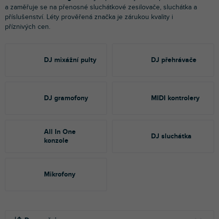
a zaměřuje se na přenosné sluchátkové zesilovače, sluchátka a
příslušenství.
Léty prověřená značka je zárukou kvality i
příznivých cen.
DJ mixážní pulty
DJ přehrávače
DJ gramofony
MIDI kontrolery
All In One
DJ sluchátka
konzole
Mikrofony
Ř
V