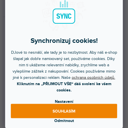
DO KOŠÍKU
DO KOŠÍKU
Synchronizuj cookies!
DJové to nesnáší, ale tady je to nezbytnost. Aby náš e-shop
šlapal jak dobře namixovaný set, používáme cookies. Díky
nim ti ukážeme relevantní nabídky, zrychlíme web a
NOVINKA
NOVINKA
vylepšíme zážitek z nakupování. Cookies používáme mimo
UP6 modrá
UP6 šedá
jiné k personalizaci reklam. Naše
ochrana osobních údajů.
Kliknutím na „PŘIJMOUT VŠE“ dáš svolení ke všem
cookies.
Skladem na prodejně
(
1 ks
)
Skladem na prodejně
(
1 ks
)
Nastavení
High-end bezdrátový
High-end bezdrátový
sluchátkový zesilovač. Podpora
sluchátkový zesilovač. Podpora
SOUHLASÍM
Hi-Fi kodeků, vysoký...
Hi-Fi kodeků, vysoký...
Odmítnout
5 490 Kč
5 490 Kč