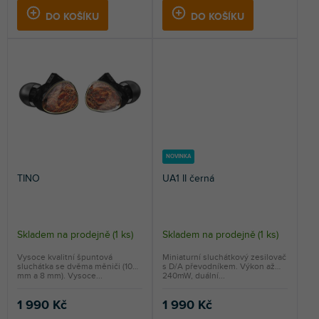
DO KOŠÍKU
DO KOŠÍKU
NOVINKA
TINO
UA1 II černá
Skladem na prodejně
(
1 ks
)
Skladem na prodejně
(
1 ks
)
Vysoce kvalitní špuntová
Miniaturní sluchátkový zesilovač
sluchátka se dvěma měniči (10
s D/A převodníkem. Výkon až
mm a 8 mm). Vysoce...
240mW, duální...
1 990 Kč
1 990 Kč