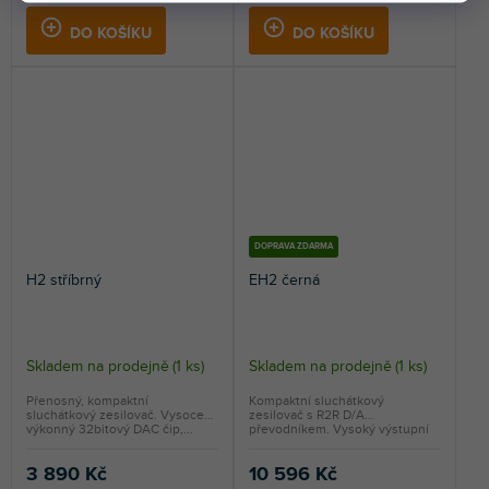
DO KOŠÍKU
DO KOŠÍKU
DOPRAVA ZDARMA
H2 stříbrný
EH2 černá
Skladem na prodejně
(
1 ks
)
Skladem na prodejně
(
1 ks
)
Přenosný, kompaktní
Kompaktní sluchátkový
sluchátkový zesilovač. Vysoce
zesilovač s R2R D/A
výkonný 32bitový DAC čip,...
převodníkem. Vysoký výstupní
výkon...
3 890 Kč
10 596 Kč