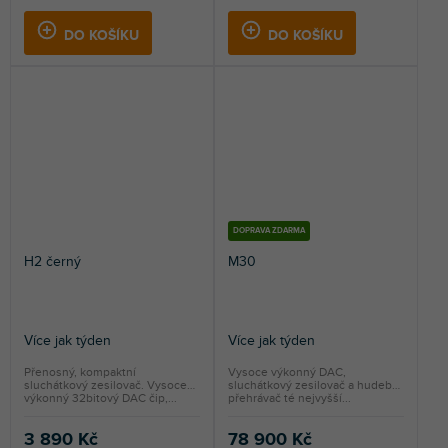
DO KOŠÍKU
DO KOŠÍKU
DOPRAVA ZDARMA
H2 černý
M30
Více jak týden
Více jak týden
Přenosný, kompaktní
Vysoce výkonný DAC,
sluchátkový zesilovač. Vysoce
sluchátkový zesilovač a hudební
výkonný 32bitový DAC čip,...
přehrávač té nejvyšší...
3 890 Kč
78 900 Kč