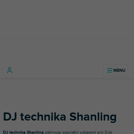
Přejít
na
obsah
Domů
DJ technika
DJ technika Shanling
DJ technika Shanling
DJ technika Shanling
zahrnuje speciální vybavení pro DJe