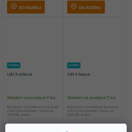
DO KOŠÍKU
DO KOŠÍKU
NOVINKA
NOVINKA
UA1 II stříbrná
UA1 II fialová
Skladem na prodejně
(
1 ks
)
Skladem na prodejně
(
1 ks
)
Miniaturní sluchátkový zesilovač
Miniaturní sluchátkový zesilovač
s D/A převodníkem. Výkon až
s D/A převodníkem. Výkon až
240mW, duální...
240mW, duální...
1 990 Kč
1 990 Kč