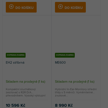
DO KOŠÍKU
DO KOŠÍKU
DOPRAVA ZDARMA
DOPRAVA ZDARMA
EH2 stříbrná
ME600
Skladem na prodejně
(
1 ks
)
Skladem na prodejně
(
1 ks
)
Kompaktní sluchátkový
Hybridní In-Ear-Monitory střední
zesilovač s R2R D/A
třídy s 5 měniči. Vyměnitelné
převodníkem. Vysoký výstupní
zvukové...
výkon...
10 596 Kč
8 990 Kč