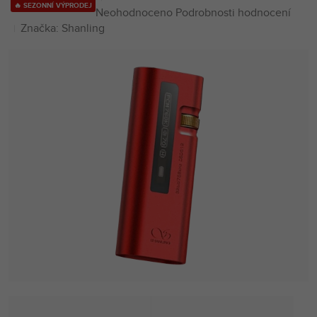
🔥 SEZONNÍ VÝPRODEJ
Průměrné
Neohodnoceno
Podrobnosti hodnocení
hodnocení
Značka:
Shanling
produktu
je
0,0
z
5
hvězdiček.