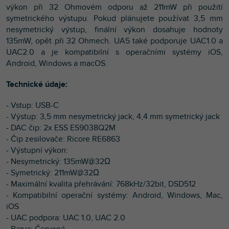
výkon při 32 Ohmovém odporu až 211mW při použití
symetrického výstupu. Pokud plánujete používat 3,5 mm
nesymetrický výstup, finální výkon dosahuje hodnoty
135mW, opět při 32 Ohmech. UA5 také podporuje UAC1.0 a
UAC2.0 a je kompatibilní s operačními systémy iOS,
Android, Windows a macOS.
Technické údaje:
- Vstup: USB-C
- Výstup: 3,5 mm nesymetrický jack, 4,4 mm symetrický jack
- DAC čip: 2x ESS ES9038Q2M
- Čip zesilovače: Ricore RE6863
- Výstupní výkon:
- Nesymetrický: 135mW@32Ω
- Symetrický: 211mW@32Ω
- Maximální kvalita přehrávání: 768kHz/32bit, DSD512
- Kompatibilní operační systémy: Android, Windows, Mac,
iOS
- UAC podpora: UAC 1.0, UAC 2.0
- Barva: Červená