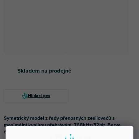
Skladem na prodejně
Symetrický model z řady přenosných zesilovačů s
maximální kvalitou přehrávání: 768kHz/32bit. Barva
červená.