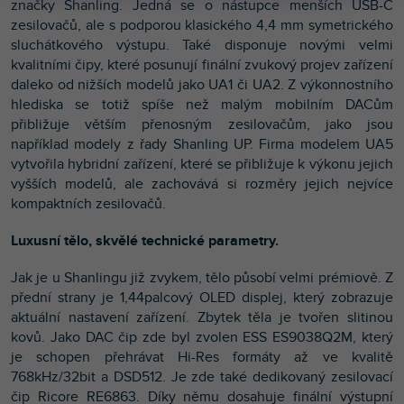
značky Shanling. Jedná se o nástupce menších USB-C
zesilovačů, ale s podporou klasického 4,4 mm symetrického
sluchátkového výstupu. Také disponuje novými velmi
kvalitními čipy, které posunují finální zvukový projev zařízení
daleko od nižších modelů jako UA1 či UA2. Z výkonnostního
hlediska se totiž spíše než malým mobilním DACům
přibližuje větším přenosným zesilovačům, jako jsou
například modely z řady Shanling UP. Firma modelem UA5
vytvořila hybridní zařízení, které se přibližuje k výkonu jejich
vyšších modelů, ale zachovává si rozměry jejich nejvíce
kompaktních zesilovačů.
Luxusní tělo, skvělé technické parametry.
Jak je u Shanlingu již zvykem, tělo působí velmi prémiově. Z
přední strany je 1,44palcový OLED displej, který zobrazuje
aktuální nastavení zařízení. Zbytek těla je tvořen slitinou
kovů. Jako DAC čip zde byl zvolen ESS ES9038Q2M, který
je schopen přehrávat Hi-Res formáty až ve kvalitě
768kHz/32bit a DSD512. Je zde také dedikovaný zesilovací
čip Ricore RE6863. Díky němu dosahuje finální výstupní