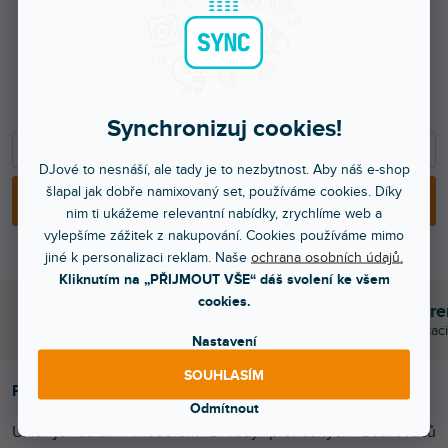
4 949 Kč
4 090 Kč bez DPH
5 990 Kč
Synchronizuj cookies!
−
+
DJové to nesnáší, ale tady je to nezbytnost. Aby náš e-shop
šlapal jak dobře namixovaný set, používáme cookies. Díky
PŘIDAT DO KOŠÍKU
nim ti ukážeme relevantní nabídky, zrychlíme web a
vylepšíme zážitek z nakupování. Cookies používáme mimo
jiné k personalizaci reklam. Naše
ochrana osobních údajů.
Kliknutím na „PŘIJMOUT VŠE“ dáš svolení ke všem
cookies.
Objednej do 15:00
Poradíme s výběr
A máš to druhý den doma
Chválí nás za komunikaci
Nastavení
SOUHLASÍM
Přenosná symetrika.
Odmítnout
UA5 je dalším modelem z řady přenosných zesilovačů