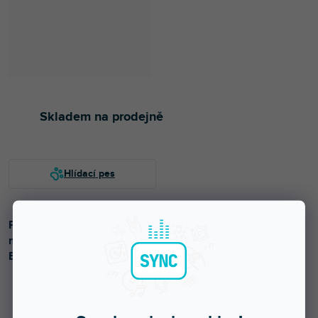
Skladem na prodejně
Party reproduktor 2x 10" s LED podsvícením, bezdrátovým
mikrofonem a vestavěnou baterií. Výkon 200W (RMS).
Bluetooth, USB, MicroSD, linkový vstup. Krytí IPX4.