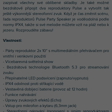
zazpívat všechny své oblíbené skladby. Je také možné
bezdrátově připojit dva reproduktory Pulse a vytvořit tak
ještě výkonnější stereofonní zvuk. Když je čas změnit scénu,
řada reproduktorů Pulse Party Speaker je voděodolná podle
normy IPX4, takže si své melodie můžete vzít na pláž nebo k
jezeru. Rozprouděte zábavu!
Vlastnosti:
- Párty reproduktor 2x 10" s multimediálním přehrávačem pro
vnitřní i venkovní použití
- Vícebarevná světelná show
- Bezdrátová technologie Bluetooth 5.3 pro streamování
zvuku
- Přepínatelné LED podsvícení (zapnuto/vypnuto)
- IPX4 odolnost proti stříkající vodě
- Vestavěná dobíjecí baterie (provoz až 12 hodin)
- Funkce nahrávání
- Úpravy zvukových efektů (Echo)
- Vstup pro mikrofon a kytaru (6,3mm jack)
- Stereofonní párování (propojení s jiným reproduktorem