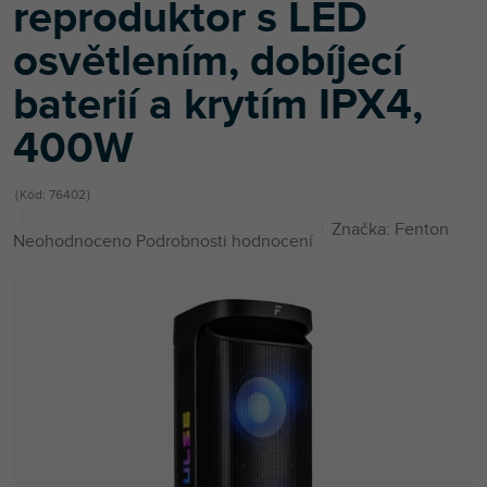
reproduktor s LED
osvětlením, dobíjecí
baterií a krytím IPX4,
400W
Kód:
76402
Značka:
Fenton
Průměrné
Neohodnoceno
Podrobnosti hodnocení
hodnocení
produktu
je
0,0
z
5
hvězdiček.