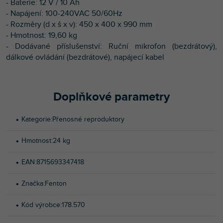
- Baterie: 12 V / 10 Ah
- Napájení: 100-240VAC 50/60Hz
- Rozměry (d x š x v): 450 x 400 x 990 mm
- Hmotnost: 19,60 kg
- Dodávané příslušenství: Ruční mikrofon (bezdrátový),
dálkové ovládání (bezdrátové), napájecí kabel
Doplňkové parametry
Kategorie
:
Přenosné reproduktory
Hmotnost
:
24 kg
EAN
:
8715693347418
Značka
:
Fenton
Kód výrobce
:
178.570