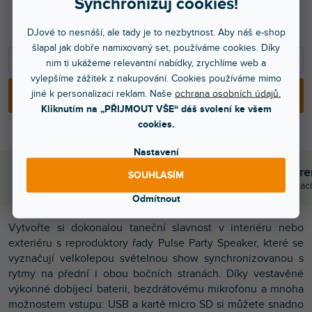
10 999 Kč
Synchronizuj cookies!
9 090 Kč bez DPH
12 799 Kč
DJové to nesnáší, ale tady je to nezbytnost. Aby náš e-shop
šlapal jak dobře namixovaný set, používáme cookies. Díky
−
+
nim ti ukážeme relevantní nabídky, zrychlíme web a
vylepšíme zážitek z nakupování. Cookies používáme mimo
jiné k personalizaci reklam. Naše
ochrana osobních údajů.
PŘIDAT DO KOŠÍKU
Kliknutím na „PŘIJMOUT VŠE“ dáš svolení ke všem
cookies.
Nastavení
Objednej do 15:00
Poradíme s výběr
SOUHLASÍM
A máš to druhý den doma
Chválí nás za komunikaci
Odmítnout
Vytvořte si dokonalou taneční slavnost v interiéru nebo
exteriéru s reproduktory řady Pulse Party Speaker, které se
vyznačují velkolepou světelnou show synchronizovanou s
rytmy na přední i obou bočních stranách. Díky vestavěné
výkonné dobíjecí baterii, bezdrátovému mikrofonu a mnoha
možnostem vstupu: USB a kartě micro SD si můžete snadno