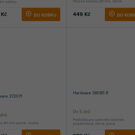
Otočné kolečko 80 mm, černé.
ém odlitku.
 Kč
449 Kč
DO KOŠÍKU
DO KOŠÍ
Hardware 38085 R
ware 372071
Do 5 dnů
 dnů
Podložka pro upevnění koleček,
ko 80 mm pevné, modré.
polyamidová, černá, pravá.