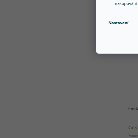
Do 5
nakupování.
Otočn
Nastavení
379
Hard
Do 5
Rohov