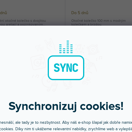
 dnů
Do 5 dnů
ní otočné kolečko s dvojitou
Otočné kolečko 100 mm s modrým
vou aretací a pozinkovaným
kolečkem a brzdou.
ým...
4 Kč
650 Kč
DO KOŠÍKU
DO KOŠÍ
Synchronizuj cookies!
Hardware 372251
ware 372151
esnáší, ale tady je to nezbytnost. Aby náš e-shop šlapal jak dobře nami
ookies. Díky nim ti ukážeme relevantní nabídky, zrychlíme web a vylepší
Do 5 dnů