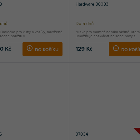
8
Hardware 38083
 dnů
Do 5 dnů
ní kolečko pro kufry a vozíky, navržené
Miska pro montáž na víko skříně, která
ročné použití v...
umožňuje naskládat na sebe boxy s...
40 Kč
129 Kč
DO KOŠÍKU
DO KOŠÍ
6
37034