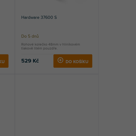
Hardware 37600 S
Do 5 dnů
Rohové kolečko 48mm v hliníkovém
tlakově litém pouzdře.
529 Kč
KU
DO KOŠÍKU