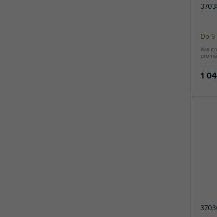
3703
Do 5
Kvalit
pro ná
1 0
3703