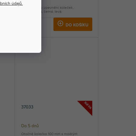
bních údajů.
e
Podložka pro upevnění koleček,
polyamidová, černá, levá.
379 Kč
KU
DO KOŠÍKU
SLEVA
37033
Do 5 dnů
Otočné kolečko 100 mm s modrým