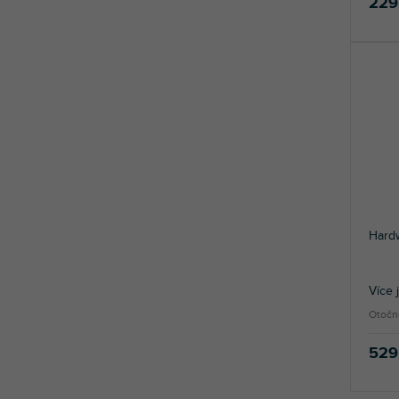
229
Hard
Více 
Otočn
529