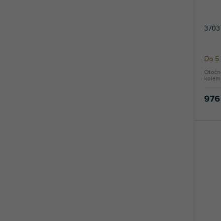
u
k
t
3703
ů
Do 5
Otočn
kolem 
976