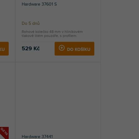
Hardware 37601 S
Do 5 dnů
Rohové kolečko 48 mm v hliníkovém
tlakově litém pouzdře, s profilem.
529 Kč
KU
DO KOŠÍKU
SLEVA
Hardware 37441