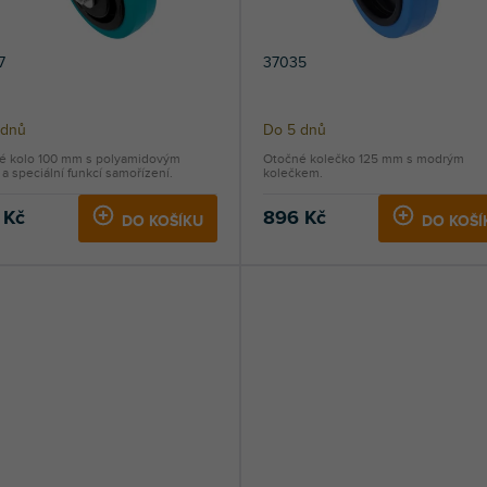
7
37035
 dnů
Do 5 dnů
é kolo 100 mm s polyamidovým
Otočné kolečko 125 mm s modrým
a speciální funkcí samořízení.
kolečkem.
 Kč
896 Kč
DO KOŠÍKU
DO KOŠÍ