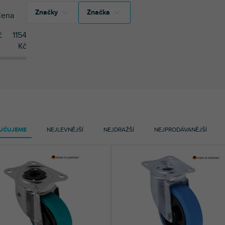
Značky
Značka
ena
č
1154
36
Adam Hall
Kč
36
Adam Hall
1
Palmer
1
Palmer
6
Tente
6
Tente
UČUJEME
NEJLEVNĚJŠÍ
NEJDRAŽŠÍ
NEJPRODÁVANĚJŠÍ