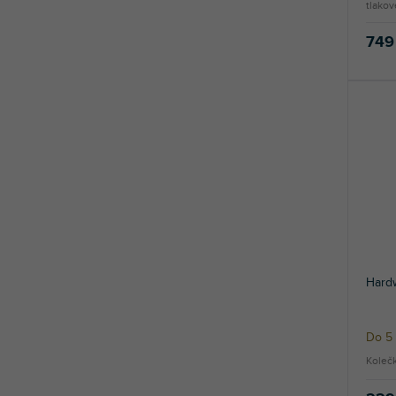
tlakov
749
Hard
Do 5
Koleč