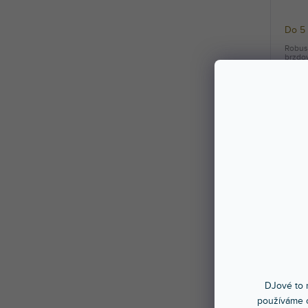
Do 5
Robust
brzdo
ocelov
1 15
Hard
DJové to n
používáme c