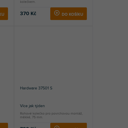
kolečkem.
370 Kč
KU
DO KOŠÍKU
Hardware 37501 S
Více jak týden
Rohové kolečko pro povrchovou montáž,
měkké, 75 mm.