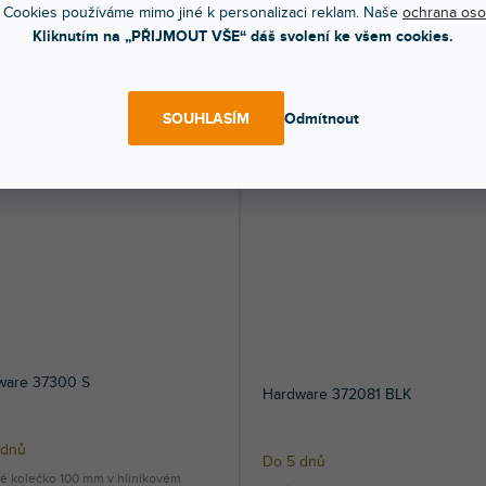
 dnů
 Cookies používáme mimo jiné k personalizaci reklam. Naše
ochrana oso
Otočné kolečko 100 mm Heavy Duty s
Kliknutím na „PŘIJMOUT VŠE“ dáš svolení ke všem cookies.
é kolečko 100 mm modré.
zeleným kolečkem.
 Kč
479 Kč
DO KOŠÍKU
DO KOŠÍ
SOUHLASÍM
Odmítnout
ware 37300 S
Hardware 372081 BLK
 dnů
Do 5 dnů
é kolečko 100 mm v hliníkovém