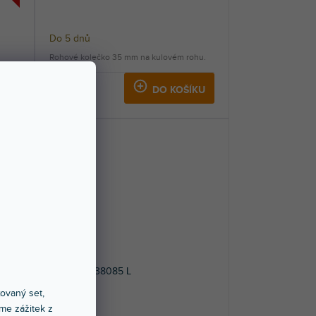
Do 5 dnů
Rohové kolečko 35 mm na kulovém rohu.
549 Kč
KU
DO KOŠÍKU
Hardware 38085 L
xovaný set,
me zážitek z
Do 5 dnů