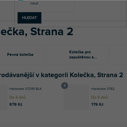
nstrukční materiál
Kolečka
HLEDAT
lečka
, Strana 2
Kolečka pro
Pevná kolečka
zapuštěnou a
okrajovou montáž
odávanější v kategorii Kolečka, Strana 2
Hardware 372191 BLK
Hardware 3782
Do 5 dnů
Do 5 dnů
679 Kč
179 Kč