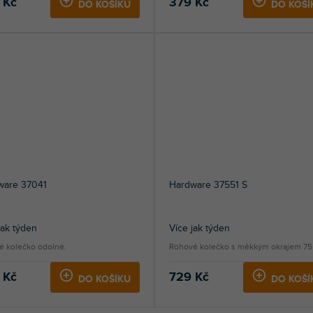
 Kč
379 Kč
DO KOŠÍKU
DO KOŠÍ
ware 37041
Hardware 37551 S
jak týden
Více jak týden
é kolečko odolné.
Rohové kolečko s měkkým okrajem 7
 Kč
729 Kč
DO KOŠÍKU
DO KOŠÍ