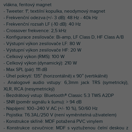
vlákna, feritový magnet
- Tweeter: 1", textilní kopulka, neodymový magnet
- Frekvenční odezva (+/- 3 dB): 48 Hz - 40k Hz
- Frekvenční rozsah LF (-10 dB): 40 Hz
- Crossover frekvence: 2,5 kHz
- Konfigurace zesilovače: Bi-amp, LF Class D, HF Class A/B
- Výstupní výkon zesilovače LF: 80 W
- Výstupní výkon zesilovače HF: 20 W
- Celkový výkon (RMS): 100 W
- Celkový výkon (dynamický): 210 W
- Max SPL (pár): 111 dB
- Úhel pokrytí: 135° (horizontálně) x 90° (vertikálně)
- Analogové audio vstupy: 6,3mm jack TRS (symetrický),
XLR, RCA (nesymetrický)
- Bezdrátový vstup: Bluetooth® Classic 5.3 TWS A2DP
- SNR (poměr signálu k šumu): > 94 dB
- Napájení: 100–240 V AC (+/- 10 %), 50/60 Hz
- Pojistka: T6.3AL/250 V (není vyměnitelná uživatelem)
- Konstrukce skříně: MDF potažená PVC vinylem
- Konstrukce ozvučnice: MDF s vyztuženou čelní deskou z