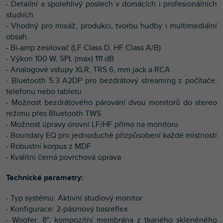
- Detailní a spolehlivý poslech v domácích i profesionálních
studiích
- Vhodný pro mixáž, produkci, tvorbu hudby i multimediální
obsah.
- Bi-amp zesilovač (LF Class D, HF Class A/B)
- Výkon 100 W, SPL (max) 111 dB
- Analogové vstupy XLR, TRS 6, mm jack a RCA
- Bluetooth 5.3 A2DP pro bezdrátový streaming z počítače,
telefonu nebo tabletu
- Možnost bezdrátového párování dvou monitorů do stereo
režimu přes Bluetooth TWS
- Možnost úpravy úrovní LF/HF přímo na monitoru
- Boundary EQ pro jednoduché přizpůsobení každé místnosti
- Robustní korpus z MDF
- Kvalitní černá povrchová úprava
Technické parametry:
- Typ systému: Aktivní studiový monitor
- Konfigurace: 2-pásmový basreflex
- Woofer: 8", kompozitní membrána z tkaného skleněného