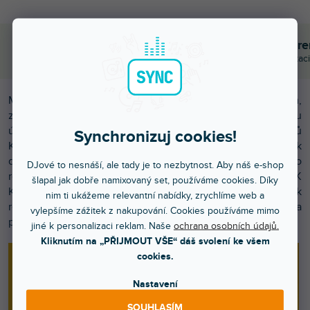
Objednej do 15:00
Poradíme s výběr
A máš to druhý den doma
Chválí nás za komunikaci
Monitory KRK KREATE SERIES přinášejí hudebníkům,
zvukovým inženýrům, producentům a tvůrcům obsahu
úžasnou hodnotu a legendární výkon studiových monitorů
Synchronizuj cookies!
KRK. Tyto špičkové 2-pásmové studiové monitory jsou k
dispozici ve třech velikostech a jsou navrženy speciálně pro
DJové to nesnáší, ale tady je to nezbytnost. Aby náš e-shop
rozmanité potřeby kreativních profesionálů. Monitory KRK
šlapal jak dobře namixovaný set, používáme cookies. Díky
KREATE SERIES poskytují nástroje, které potřebujete k
nim ti ukážeme relevantní nabídky, zrychlíme web a
reprodukci všech nuancí zvuku s úžasnou čistotou a
vylepšíme zážitek z nakupování. Cookies používáme mimo
přesností.
jiné k personalizaci reklam. Naše
ochrana osobních údajů.
Kliknutím na „PŘIJMOUT VŠE“ dáš svolení ke všem
cookies.
Nastavení
SOUHLASÍM