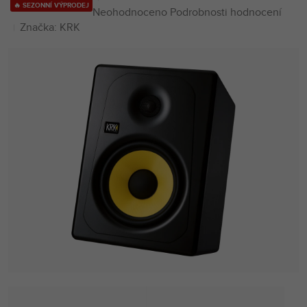
🔥 SEZONNÍ VÝPRODEJ
Průměrné
Neohodnoceno
Podrobnosti hodnocení
hodnocení
Značka:
KRK
produktu
je
0,0
z
5
hvězdiček.