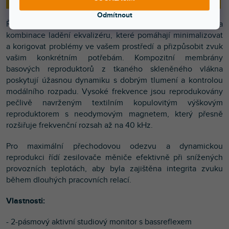
Odmítnout
Řada KREATE nabízí užitečné akustické mezní podmínky a
kombinace ladění ekvalizéru, které pomáhají minimalizovat
a korigovat problémy ve vašem prostředí a přizpůsobit zvuk
vašim konkrétním potřebám. Kompozitní membrány
basových reproduktorů z tkaného skleněného vlákna
poskytují úžasnou dynamiku s dobrým tlumení a kontrolou
modálního rozpadu. Vysoké frekvence jsou reprodukovány
pečlivě navrženým textilním kopulovitým výškovým
reproduktorem s neodymovým magnetem, který přesně
rozšiřuje frekvenční rozsah až na 40 kHz.
Pro maximální přechodovou odezvu a dynamickou
reprodukci řídí zesilovače měniče efektivně při snížených
provozních teplotách, aby byla zajištěna integrita zvuku
během dlouhých pracovních relací.
Vlastnosti:
- 2-pásmový aktivní studiový monitor s bassreflexem