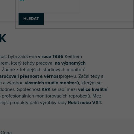
HLEDAT
K
ost byla založena
v roce 1986
Keithem
erem, který tehdy pracoval
na významých
.
Žádné z tehdejších studiových monitorů
ručovali přesnost a věrnost
projevu. Začal tedy s
m a výrobou
vlastních studio monitorů,
kterým se
dodnes. Společnost
KRK
se řadí mezi
velice kvalitní
e
profesionálních monitorovacích reproboxů. Mezi
ější produkty patří výrobky řady
Rokit nebo VXT.
Cena