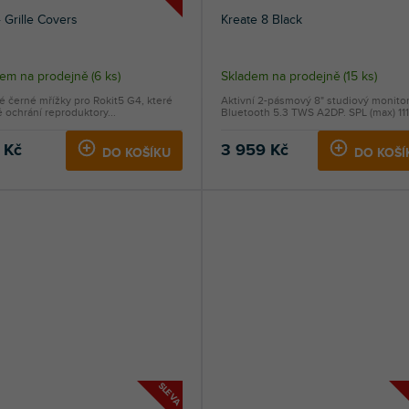
Grille Covers
Kreate 8 Black
dem na prodejně
(
6 ks
)
Skladem na prodejně
(
15 ks
)
é černé mřížky pro Rokit5 G4, které
Aktivní 2-pásmový 8" studiový monitor
 ochrání reproduktory...
Bluetooth 5.3 TWS A2DP. SPL (max) 111.
 Kč
3 959 Kč
DO KOŠÍKU
DO KOŠÍ
SLEVA