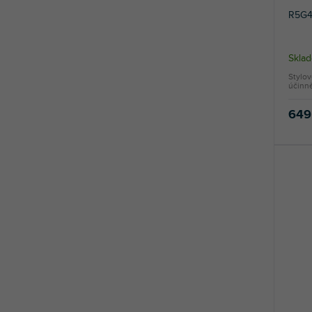
R5G4 
Skla
Stylov
účinně
649