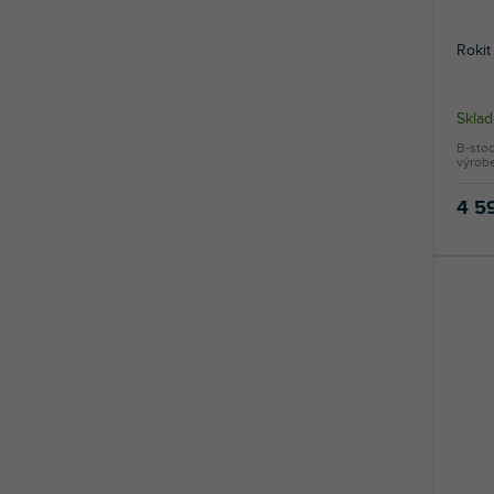
t
ů
Rokit
Skla
B-stoc
výrob
4 5