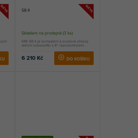
SLEVA
SLEVA
S8.4
Průměrné
Skladem na prodejně
(
3 ks
)
hodnocení
ových
KRK S8.4 je kompaktní a zvukově přesný
produktu
aktivní subwoofer s 8“ reproduktorem...
je
5,0
6 210 Kč
KU
DO KOŠÍKU
z
5
hvězdiček.