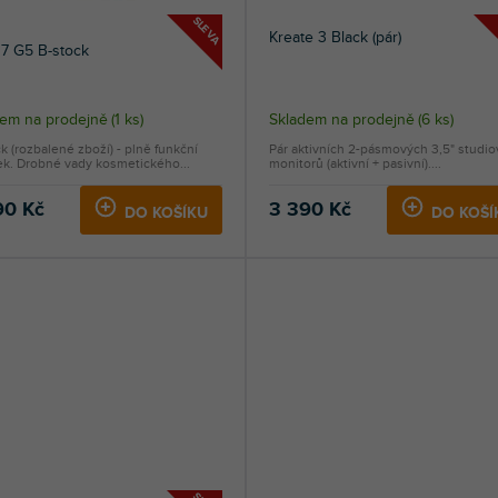
SLEVA
Kreate 3 Black (pár)
 7 G5 B-stock
Průměrné
dem na prodejně
(
1 ks
)
Skladem na prodejně
(
6 ks
)
hodnocení
k (rozbalené zboží) - plně funkční
Pár aktivních 2-pásmových 3,5" studi
produktu
ek. Drobné vady kosmetického...
monitorů (aktivní + pasivní)....
je
5,0
90 Kč
3 390 Kč
DO KOŠÍKU
DO KOŠÍ
z
5
hvězdiček.