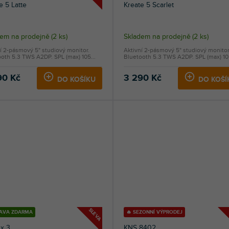
e 5 Latte
Kreate 5 Scarlet
dem na prodejně
(
2 ks
)
Skladem na prodejně
(
2 ks
)
í 2-pásmový 5" studiový monitor.
Aktivní 2-pásmový 5" studiový monitor
oth 5.3 TWS A2DP. SPL (max) 105...
Bluetooth 5.3 TWS A2DP. SPL (max) 105
90 Kč
3 290 Kč
DO KOŠÍKU
DO KOŠÍ
SLEVA
AVA ZDARMA
🔥 SEZONNÍ VÝPRODEJ
x 3
KNS 8402