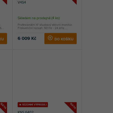
V4S4
Skladem na prodejně
(
4 ks
)
.
Profesionální 4" studiový aktivní monitor.
...
Frekvenční rozsah: 50 Hz - 24 kHz....
6 009 Kč
KU
DO KOŠÍKU
SLEVA
SLEVA
🔥 SEZONNÍ VÝPRODEJ
KNS 6402