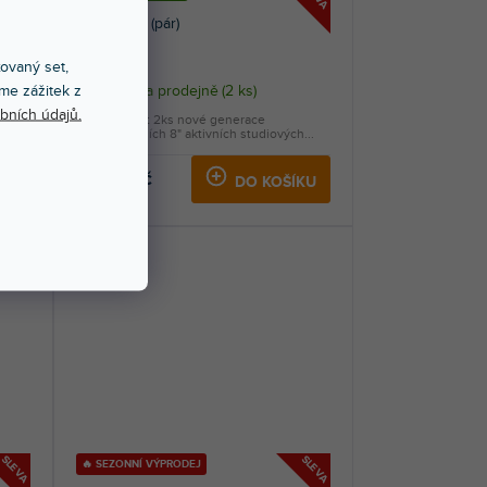
Rokit 8 G5 (pár)
xovaný set,
me zážitek z
Skladem na prodejně
(
2 ks
)
bních údajů.
or.
Výhodný set 2ks nové generace
profesionálních 8" aktivních studiových...
9 916 Kč
KU
DO KOŠÍKU
SLEVA
SLEVA
🔥 SEZONNÍ VÝPRODEJ