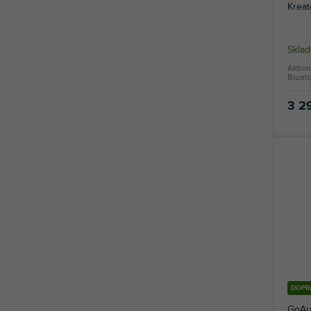
Kreat
Skla
Aktivn
Blueto
3 2
DOPR
GoAu