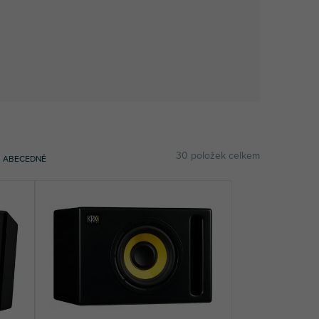
30
položek celkem
ABECEDNĚ