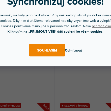
Synchronizuj cookies!
e 5 White
V6S4
esnáší, ale tady je to nezbytnost. Aby náš e-shop šlapal jak dobře nami
ěrné
ookies. Díky nim ti ukážeme relevantní nabídky, zrychlíme web a vylepší
dem na prodejně
(
4 ks
)
Skladem na prodejně
(
2 ks
)
ocení
 Cookies používáme mimo jiné k personalizaci reklam. Naše
ochrana oso
í 2-pásmový 5" studiový monitor.
Profesionální 6" studiový aktivní monit
uktu
oth 5.3 TWS A2DP. SPL (max) 105...
Frekvenční rozsah: 40Hz - 24kHz....
Kliknutím na „PŘIJMOUT VŠE“ dáš svolení ke všem cookies.
90 Kč
8 669 Kč
DO KOŠÍKU
DO KOŠÍ
SOUHLASÍM
Odmítnout
diček.
SLEVA
ZONNÍ VÝPRODEJ
🔥 SEZONNÍ VÝPRODEJ