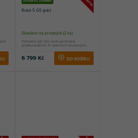
SLEVA
DOPRAVA ZDARMA
Rokit 5 G5 (pár)
Průměrné
Skladem na prodejně
(
2 ks
)
hodnocení
 pro
Výhodný set 2ks nové generace
produktu
profesionálních 5" aktivních studiových...
je
5,0
6 799 Kč
KU
DO KOŠÍKU
z
5
hvězdiček.