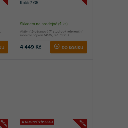
Rokit 7 G5
Průměrné
Skladem na prodejně
(
4 ks
)
hodnocení
.
Aktivní 2-pásmový 7" studiový referenční
produktu
..
monitor. Výkon 145W, SPL 110dB....
je
5,0
4 449 Kč
KU
DO KOŠÍKU
z
5
hvězdiček.
SLEVA
SLEVA
🔥 SEZONNÍ VÝPRODEJ