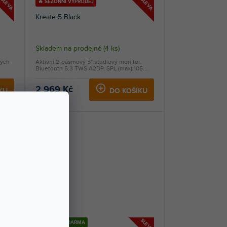
SLEVA
SLEVA
🔥 SEZONNÍ VÝPRODEJ
Kreate 5 Black
Skladem na prodejně
(
4 ks
)
kých
Aktivní 2-pásmový 5" studiový monitor.
Bluetooth 5.3 TWS A2DP. SPL (max) 105...
2 969 Kč
KU
DO KOŠÍKU
SLEVA
SLEVA
DOPRAVA ZDARMA