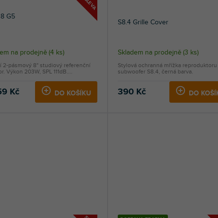
SLEVA
 8 G5
S8.4 Grille Cover
ěrné
dem na prodejně
(
4 ks
)
Skladem na prodejně
(
3 ks
)
ocení
í 2-pásmový 8" studiový referenční
Stylová ochranná mřížka reproduktoru
uktu
r. Výkon 203W, SPL 111dB....
subwoofer S8.4, černá barva.
59 Kč
390 Kč
DO KOŠÍKU
DO KOŠÍ
diček.