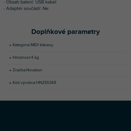
- Obsah balení: USB kabel
- Adaptér součástí: Ne
Doplňkové parametry
Kategorie
:
MIDI klávesy
Hmotnost
:
4 kg
Značka
:
Novation
Kód výrobce
:
HN255369
Z
Copyright 2026
Profi-DJ
. Všechna práva vyhrazena.
á
Vytvořil Shoptet Premium
p