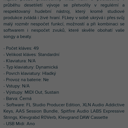
průběhu desetiletí vývoje se přetvořily v regulérní a
respektovaný hudební nástroj, který kromě studiové
produkce zvládá i živé hraní. FLkey v sobě ukrývá i přes svůj
malý rozměr nespočet funkcí, možností a při kombinaci se
softwarem i nespočet zvuků, které skvěle obohatí vaše
songy a beaty.
- Počet kláves: 49
- Velikost kláves: Standardní
- Klaviatura: N/A
- Typ klaviatury: Dynamická
- Povrch klaviatury: Hladký
- Provoz na baterie: Ne
- Vstupy: N/A
- Výstupy: MIDI Out, Sustain
- Barva: Černá
- Software: FL Studio Producer Edition, XLN Audio Addictive
Keys, AAS Session Bundle, Spitfire Audio LABS Expressive
Strings, Klevgrabd R0Verb, Klevgrand DAW Cassette
- USB Midi: Ano