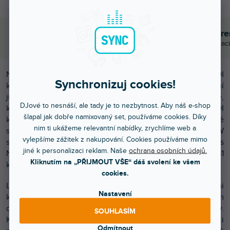
Objednej do 15:00
Poradíme s výběr
A máš to druhý den doma
Chválí nás za komunikaci
Novation každou chvíli dokazuje, že ve vývoji MIDI
Synchronizuj cookies!
kontrolérů a syntezátorů patří mezi světovou špičku. Nyní
jistě potěší všechny hudební producenty a studiové zvukaře,
DJové to nesnáší, ale tady je to nezbytnost. Aby náš e-shop
kteří komponují a nahrávají v softwaru FL Studio. MIDI
šlapal jak dobře namixovaný set, používáme cookies. Díky
klávesy řady FLkey jsou jako první na světě vytvořené
nim ti ukážeme relevantní nabídky, zrychlíme web a
speciálně pro tento intuitivní a stále populárnější DAW
vylepšíme zážitek z nakupování. Cookies používáme mimo
software. Vychází ze základů populárních MIDI kláves
jiné k personalizaci reklam. Naše
ochrana osobních údajů.
Novation Launchkey a je k dostání ve 25, 37, 49 a 61
Kliknutím na „PŘIJMOUT VŠE“ dáš svolení ke všem
klávesové verzi.
cookies.
Launchkey si získaly srdce zákazníků především svými
Nastavení
kompaktními rozměry, nízkou hmotností, jednoduchým
designem a intuitivním ovládáním, stejně tomu je i u FLkey.
SOUHLASÍM
Klávesy si tak můžete vzít kamkoli s sebou a tvořit či
Odmítnout