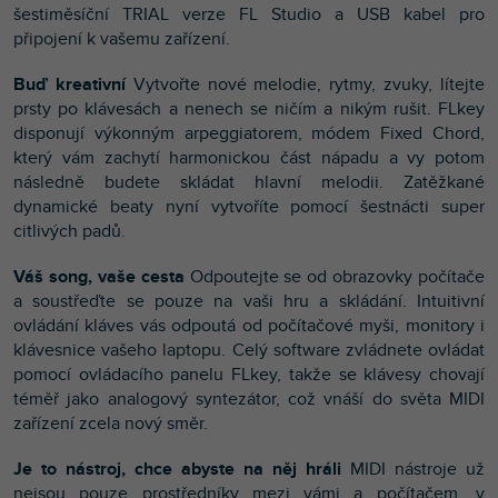
šestiměsíční TRIAL verze FL Studio a USB kabel pro
připojení k vašemu zařízení.
Buď kreativní
Vytvořte nové melodie, rytmy, zvuky, lítejte
prsty po klávesách a nenech se ničím a nikým rušit. FLkey
disponují výkonným arpeggiatorem, módem Fixed Chord,
který vám zachytí harmonickou část nápadu a vy potom
následně budete skládat hlavní melodii. Zatěžkané
dynamické beaty nyní vytvoříte pomocí šestnácti super
citlivých padů.
Váš song, vaše cesta
Odpoutejte se od obrazovky počítače
a soustřeďte se pouze na vaši hru a skládání. Intuitivní
ovládání kláves vás odpoutá od počítačové myši, monitory i
klávesnice vašeho laptopu. Celý software zvládnete ovládat
pomocí ovládacího panelu FLkey, takže se klávesy chovají
téměř jako analogový syntezátor, což vnáší do světa MIDI
zařízení zcela nový směr.
Je to nástroj, chce abyste na něj hráli
MIDI nástroje už
nejsou pouze prostředníky mezi vámi a počítačem, v