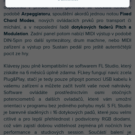
nahrávat hudbu přímo na vašich dlouhých cestách nebo při
odpočinku v přírodě. První generace se dočkala funkcí v
podobě
Arpeggiatoru
, spouštění akordů jednou notou
Fixed
Chord Modes
, nových ovládacích prvků pro transport či
míchání, a v neposlední řadě
dotykových faderů Pitch a
Modulation
. Zadní panel potom nabízí MIDI výstup v podobě
DIN-5pin pro další syntezátory, drum machine, nebo MIDI
zařízení a výstup pro Sustain pedál pro ještě autentičtější
pocit ze hry.
Klávesy jsou plně kompatibilní se softwarem FL Studio, který
získáte na 6 měsíců úplně zdarma. FLkey fungují navíc zcela
Plug&Play, stačí je tedy pouze připojit pomocí USB kabelu k
vašemu zařízení a můžete začít tvořit vaše nové nahrávky.
Software ovládáte prostřednictvím osmi otočných
potenciometrů a dalších ovladačů, které vám umožní
orientaci v programu bez jediného pohybu myší. S FL Studio
je barevně sladěných i 16 dotykových padů, které jsou velmi
citlivé a pro lepší přehlednost i podsvíceny RGB diodami,
což vám zajistí dobrou viditelnost zejména při nočních live
performance a studiových session. Součástí balení je