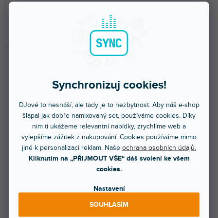
9 699 Kč
2 590 Kč
DO KOŠÍKU
DO KOŠÍKU
Synchronizuj cookies!
DJové to nesnáší, ale tady je to nezbytnost. Aby náš e-shop
šlapal jak dobře namixovaný set, používáme cookies. Díky
nim ti ukážeme relevantní nabídky, zrychlíme web a
🔥 SEZONNÍ VÝPRODEJ
🔥 SEZONNÍ VÝPRODEJ
vylepšíme zážitek z nakupování. Cookies používáme mimo
FLkey 37
Launchkey 61 MK3
jiné k personalizaci reklam. Naše
ochrana osobních údajů.
Kliknutím na „PŘIJMOUT VŠE“ dáš svolení ke všem
cookies.
Skladem na prodejně
(
2 ks
)
Skladem na prodejně
(
1 ks
)
Nastavení
FLkey jsou jako první na světě
Odpoutejte se od obrazovky
vytvořené speciálně pro
počítače a soustřeďte se pouze
SOUHLASÍM
intuitivní a stále...
na vaši hru a...