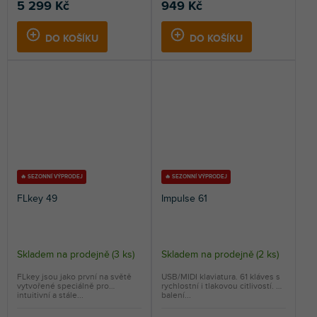
5,0
5 299 Kč
949 Kč
z
5
DO KOŠÍKU
DO KOŠÍKU
hvězdiček.
🔥 SEZONNÍ VÝPRODEJ
🔥 SEZONNÍ VÝPRODEJ
FLkey 49
Impulse 61
Skladem na prodejně
(
3 ks
)
Skladem na prodejně
(
2 ks
)
FLkey jsou jako první na světě
USB/MIDI klaviatura. 61 kláves s
vytvořené speciálně pro
rychlostní i tlakovou citlivostí. V
intuitivní a stále...
balení...