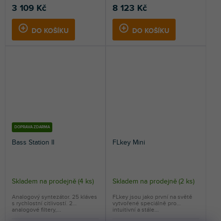
3 109 Kč
8 123 Kč
DO KOŠÍKU
DO KOŠÍKU
DOPRAVA ZDARMA
Bass Station II
FLkey Mini
Skladem na prodejně
(
4 ks
)
Skladem na prodejně
(
2 ks
)
Analogový syntezátor. 25 kláves
FLkey jsou jako první na světě
s rychlostní citlivostí. 2
vytvořené speciálně pro
analogové filtery,...
intuitivní a stále...