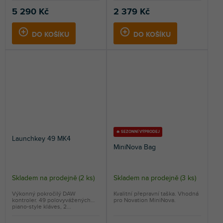
5 290 Kč
2 379 Kč
DO KOŠÍKU
DO KOŠÍKU
🔥 SEZONNÍ VÝPRODEJ
Launchkey 49 MK4
MiniNova Bag
Skladem na prodejně
(
2 ks
)
Skladem na prodejně
(
3 ks
)
Průměrné
hodnocení
Výkonný pokročilý DAW
Kvalitní přepravní taška. Vhodná
kontroler. 49 polovyvážených
pro Novation MiniNova.
produktu
piano-style kláves, 2...
je