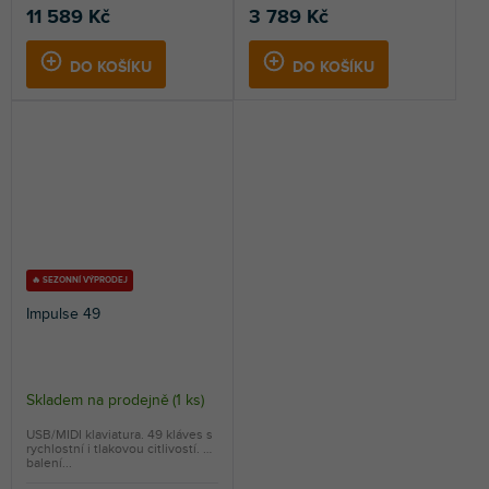
11 589 Kč
3 789 Kč
DO KOŠÍKU
DO KOŠÍKU
🔥 SEZONNÍ VÝPRODEJ
Impulse 49
Skladem na prodejně
(
1 ks
)
USB/MIDI klaviatura. 49 kláves s
rychlostní i tlakovou citlivostí. V
balení...