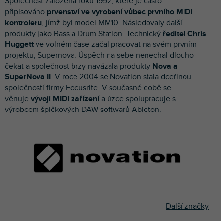
Společnost založená roku 1992, které je často
p
připisováno
prvenství ve vyrobení vůbec prvního MIDI
r
kontroleru
, jímž byl model MM10. Následovaly další
o
produkty jako Bass a Drum Station. Technický
ředitel Chris
d
Huggett
ve volném čase začal pracovat na svém prvním
u
projektu, Supernova. Úspěch na sebe nenechal dlouho
k
čekat a společnost brzy navázala produkty
Nova a
t
SuperNova II
. V roce 2004 se Novation stala dceřinou
ů
společností firmy Focusrite. V současné době se
věnuje
vývoji MIDI zařízení
a úzce spolupracuje s
výrobcem špičkových DAW softwarů Ableton.
Další značky