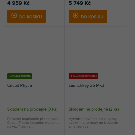
4 959 Kč
5 749 Kč
DO KOŠÍKU
DO KOŠÍKU
DOPRAVA ZDARMA
🔥 SEZONNÍ VÝPRODEJ
Circuit Rhytm
Launchkey 25 MK3
Skladem na prodejně
(
3 ks
)
Skladem na prodejně
(
2 ks
)
Po velmi úspěšném představení
Vytvořte nové melodie, rytmy,
Circuit Tracks Novation neusnul
zvuky, lítejte prsty po klávesách
na vavřínech a...
a nenech se...