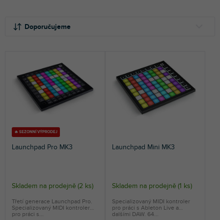
Ř
a
Doporučujeme
z
e
NEJLEVNĚJŠÍ
n
NEJDRAŽŠÍ
í
p
NEJPRODÁVANĚJŠÍ
r
o
ABECEDNĚ
d
u
k
🔥 SEZONNÍ VÝPRODEJ
t
Launchpad Pro MK3
Launchpad Mini MK3
ů
Skladem na prodejně
(
2 ks
)
Skladem na prodejně
(
1 ks
)
Třetí generace Launchpad Pro.
Specializovaný MIDI kontroler
Specializovaný MIDI kontroler
pro práci s Ableton Live a
pro práci s...
dalšími DAW. 64...