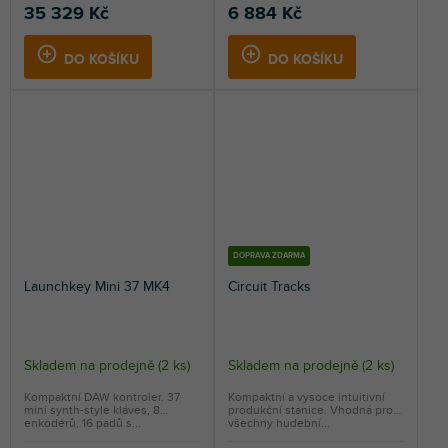
35 329 Kč
6 884 Kč
DO KOŠÍKU
DO KOŠÍKU
DOPRAVA ZDARMA
Launchkey Mini 37 MK4
Circuit Tracks
Skladem na prodejně
(
2 ks
)
Skladem na prodejně
(
2 ks
)
Kompaktní DAW kontroler. 37
Kompaktní a vysoce intuitivní
mini synth-style kláves, 8
produkční stanice. Vhodná pro
enkodérů, 16 padů s...
všechny hudební...