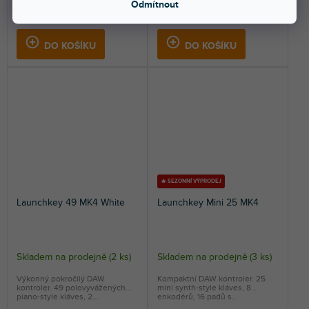
Odmítnout
4 419 Kč
5 549 Kč
DO KOŠÍKU
DO KOŠÍKU
🔥 SEZONNÍ VÝPRODEJ
Launchkey 49 MK4 White
Launchkey Mini 25 MK4
Skladem na prodejně
(
2 ks
)
Skladem na prodejně
(
3 ks
)
Výkonný pokročilý DAW
Kompaktní DAW kontroler. 25
kontroler. 49 polovyvážených
mini synth-style kláves, 8
piano-style kláves, 2...
enkodérů, 16 padů s...