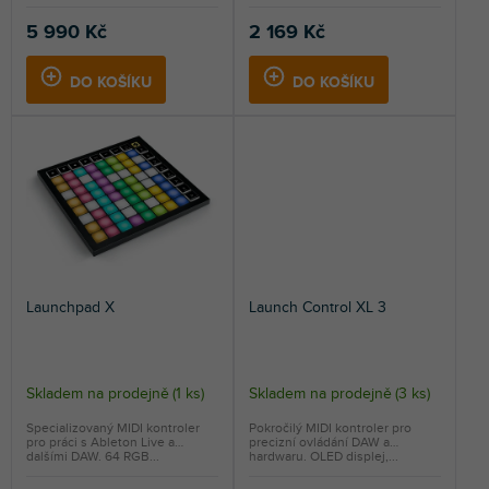
5 990 Kč
2 169 Kč
DO KOŠÍKU
DO KOŠÍKU
Launchpad X
Launch Control XL 3
Skladem na prodejně
(
1 ks
)
Skladem na prodejně
(
3 ks
)
Specializovaný MIDI kontroler
Pokročilý MIDI kontroler pro
pro práci s Ableton Live a
precizní ovládání DAW a
dalšími DAW. 64 RGB...
hardwaru. OLED displej,...