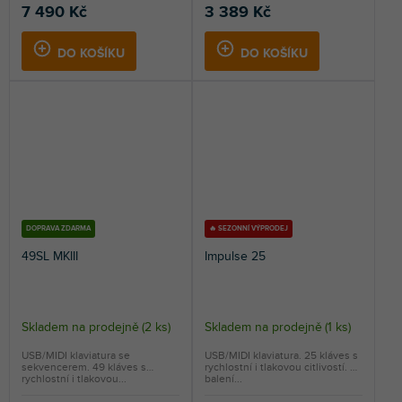
7 490 Kč
3 389 Kč
DO KOŠÍKU
DO KOŠÍKU
DOPRAVA ZDARMA
🔥 SEZONNÍ VÝPRODEJ
49SL MKIII
Impulse 25
Skladem na prodejně
(
2 ks
)
Skladem na prodejně
(
1 ks
)
USB/MIDI klaviatura se
USB/MIDI klaviatura. 25 kláves s
sekvencerem. 49 kláves s
rychlostní i tlakovou citlivostí. V
rychlostní i tlakovou...
balení...