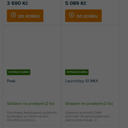
3 690 Kč
5 089 Kč
DO KOŠÍKU
DO KOŠÍKU
DOPRAVA ZDARMA
DOPRAVA ZDARMA
Peak
Launchkey 61 MK4
Skladem na prodejně
(
2 ks
)
Skladem na prodejně
(
3 ks
)
Osmihlasý desktopový polyfonní
Výkonný pokročilý DAW
syntezátor se třemi novými
kontroler. 61 polovyvážených
Osxofrd oscilátory...
piano-style kláves, 2...